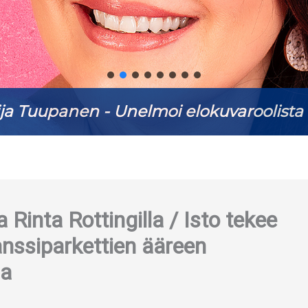
ja Tuupanen - Unelmoi elokuvaroolista 
 Rinta Rottingilla / Isto tekee
anssiparkettien ääreen
na