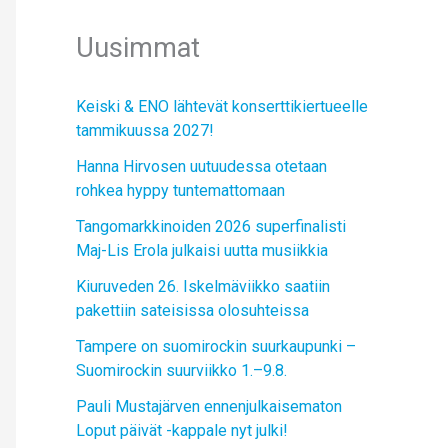
Uusimmat
Keiski & ENO lähtevät konserttikiertueelle
tammikuussa 2027!
Hanna Hirvosen uutuudessa otetaan
rohkea hyppy tuntemattomaan
Tangomarkkinoiden 2026 superfinalisti
Maj-Lis Erola julkaisi uutta musiikkia
Kiuruveden 26. Iskelmäviikko saatiin
pakettiin sateisissa olosuhteissa
Tampere on suomirockin suurkaupunki –
Suomirockin suurviikko 1.–9.8.
Pauli Mustajärven ennenjulkaisematon
Loput päivät -kappale nyt julki!