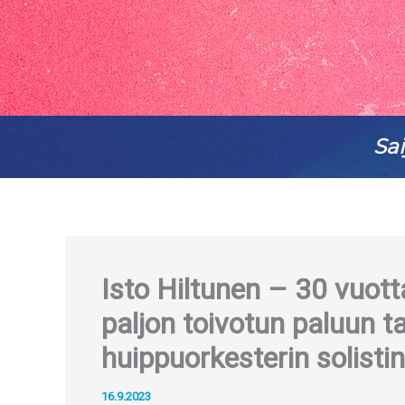
Sai
Isto Hiltunen – 30 vuotta
paljon toivotun paluun t
huippuorkesterin solisti
16.9.2023