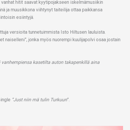
ja vanhat hitit saavat kyytipojakseen iskelmämusiikin
änä ja muusikkona viihtynyt taiteilija ottaa paikkansa
ntoisin esiintyjä.
tuja versioita tunnetuimmista Isto Hiltusen lauluista.
set naiselleni”, jonka myös nuorempi kuulijapolvi osaa jostain
vanhempiensa kasetilta auton takapenkillä aina
single
”Just niin mä tulin Turkuun
”.