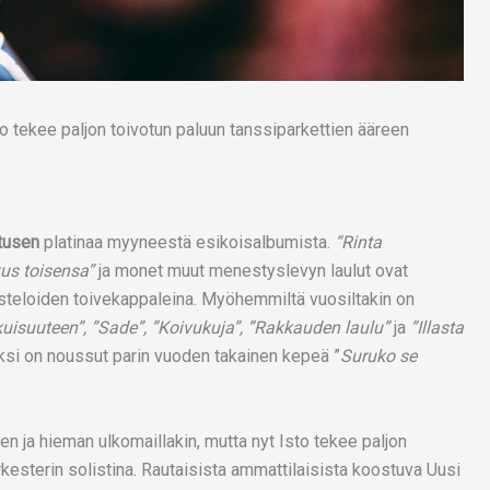
ltusen
platinaa myyneestä esikoisalbumista.
“Rinta
kus toisensa”
ja monet muut menestyslevyn laulut ovat
steloiden toivekappaleina. Myöhemmiltä vuosiltakin on
kuisuuteen”, ”Sade”, ”Koivukuja”, ”Rakkauden laulu”
ja
”Illasta
iksi on noussut parin vuoden takainen kepeä ”
Suruko se
en ja hieman ulkomaillakin, mutta nyt Isto tekee paljon
kesterin solistina. Rautaisista ammattilaisista koostuva Uusi