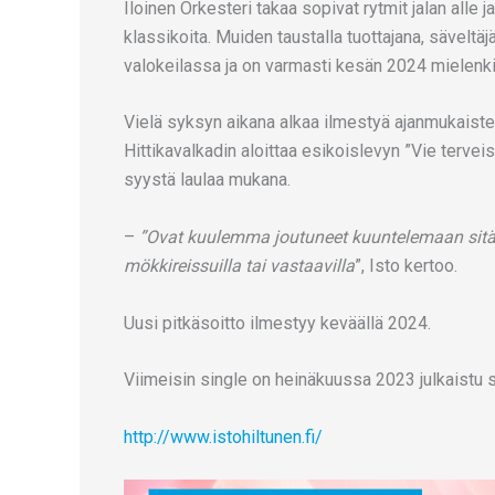
Iloinen Orkesteri takaa sopivat rytmit jalan alle 
klassikoita. Muiden taustalla tuottajana, säveltäj
valokeilassa ja on varmasti kesän 2024 mielenkii
Vielä syksyn aikana alkaa ilmestyä ajanmukaistet
Hittikavalkadin aloittaa esikoislevyn ”Vie tervei
syystä laulaa mukana.
–
”Ovat kuulemma joutuneet kuuntelemaan sitä 
mökkireissuilla tai vastaavilla
”, Isto kertoo.
Uusi pitkäsoitto ilmestyy keväällä 2024.
Viimeisin single on heinäkuussa 2023 julkaistu 
http://www.istohiltunen.fi/