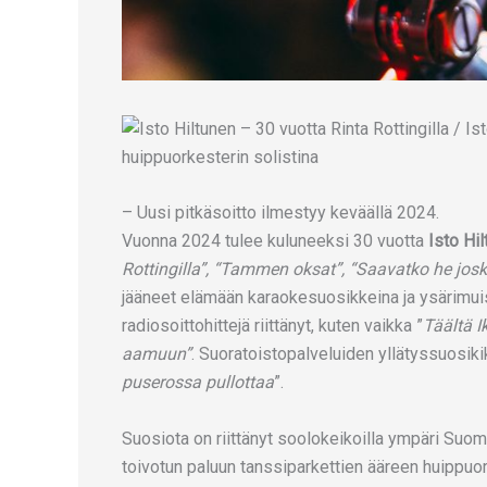
– Uusi pitkäsoitto ilmestyy keväällä 2024.
Vuonna 2024 tulee kuluneeksi 30 vuotta
Isto Hi
Rottingilla”, “Tammen oksat”, “Saavatko he jos
jääneet elämään karaokesuosikkeina ja ysärimui
radiosoittohittejä riittänyt, kuten vaikka ”
Täältä I
aamuun”
. Suoratoistopalveluiden yllätyssuosik
puserossa pullottaa
”.
Suosiota on riittänyt soolokeikoilla ympäri Suom
toivotun paluun tanssiparkettien ääreen huippuor