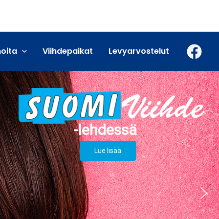
moita
Viihdepaikat
Levyarvostelut
Lue lisää