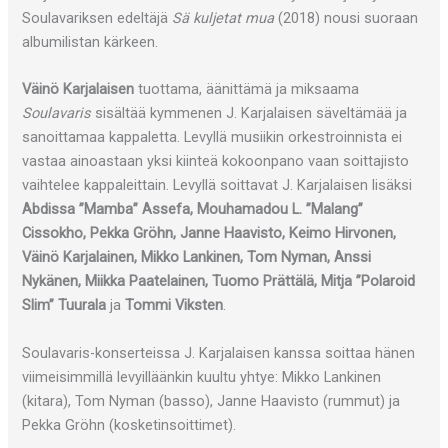
Soulavariksen edeltäjä
Sä kuljetat mua
(2018) nousi suoraan
albumilistan kärkeen.
Väinö Karjalaisen
tuottama, äänittämä ja miksaama
Soulavaris
sisältää kymmenen J. Karjalaisen säveltämää ja
sanoittamaa kappaletta. Levyllä musiikin orkestroinnista ei
vastaa ainoastaan yksi kiinteä kokoonpano vaan soittajisto
vaihtelee kappaleittain. Levyllä soittavat J. Karjalaisen lisäksi
Abdissa ”Mamba” Assefa, Mouhamadou L. ”Malang”
Cissokho, Pekka Gröhn, Janne Haavisto, Keimo Hirvonen,
Väinö Karjalainen, Mikko Lankinen, Tom Nyman, Anssi
Nykänen, Miikka Paatelainen, Tuomo Prättälä, Mitja ”Polaroid
Slim” Tuurala
ja
Tommi Viksten
.
Soulavaris-konserteissa J. Karjalaisen kanssa soittaa hänen
viimeisimmillä levyilläänkin kuultu yhtye: Mikko Lankinen
(kitara), Tom Nyman (basso), Janne Haavisto (rummut) ja
Pekka Gröhn (kosketinsoittimet).