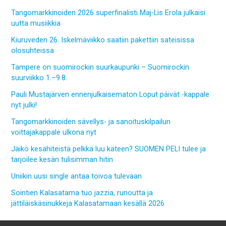
Tangomarkkinoiden 2026 superfinalisti Maj-Lis Erola julkaisi
uutta musiikkia
Kiuruveden 26. Iskelmäviikko saatiin pakettiin sateisissa
olosuhteissa
Tampere on suomirockin suurkaupunki – Suomirockin
suurviikko 1.–9.8.
Pauli Mustajärven ennenjulkaisematon Loput päivät -kappale
nyt julki!
Tangomarkkinoiden sävellys- ja sanoituskilpailun
voittajakappale ulkona nyt
Jäikö kesähiteistä pelkkä luu käteen? SUOMEN PELI tulee ja
tarjoilee kesän tulisimman hitin
Uniikin uusi single antaa toivoa tulevaan
Sointien Kalasatama tuo jazzia, runoutta ja
jättiläiskäsinukkeja Kalasatamaan kesällä 2026