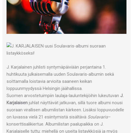
J. Karjalainen juhlisti syntymäpäiviään perjantaina 1.
huhtikuuta julkaisemalla uuden Soulavaris-albumin sekä
soittamalla loistavia arvioita saaneen keikan
loppuunmyydyssä Helsingin jäähallissa.
Suomen arvostetuimpiin laulaja-lauluntekijöihin lukeutuvan
J.
Karjalaisen
juhlat näyttävät jatkuvan, sillä tuore albumi nousi
suoraan virallisen albumilistan kärkeen. Lisäksi loppuvuodelle
on luvassa vielä 21 esiintymistä sisältävä
Soulavaris
–
konserttisalikiertue. Albumilistan paalupaikka on J.
Karjalaiselle tuttu: miehellä on useita listaykkösiä ja myös