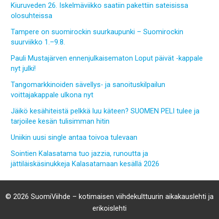
Kiuruveden 26. Iskelmäviikko saatiin pakettiin sateisissa
olosuhteissa
Tampere on suomirockin suurkaupunki – Suomirockin
suurviikko 1.–9.8.
Pauli Mustajärven ennenjulkaisematon Loput päivät -kappale
nyt julki!
Tangomarkkinoiden sävellys- ja sanoituskilpailun
voittajakappale ulkona nyt
Jäikö kesähiteistä pelkkä luu käteen? SUOMEN PELI tulee ja
tarjoilee kesän tulisimman hitin
Uniikin uusi single antaa toivoa tulevaan
Sointien Kalasatama tuo jazzia, runoutta ja
jättiläiskäsinukkeja Kalasatamaan kesällä 2026
© 2026 SuomiViihde – kotimaisen viihdekulttuurin aikakauslehti ja
erikoislehti