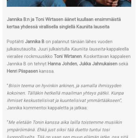
Jannika B:n ja Toni Wirtasen äänet kuullaan ensimmäistä
kertaa yhdessä virallisella singlellä Kauniita lauseita
Poptähti
Jannika B
on palannut tänään lähes vuoden
julkaisutauolta. Juuri julkaistulla
Kauniita lauseita
-kappaleella
vierailee rockmuusikko
Toni Wirtanen
. Koskettavan kappaleen
Jannika B on tehnyt
Hanna Johden
,
Jukka Jahnukaisen
sekä
Henri Piispasen
kanssa.
”
Biisin teema on hyvinkin arkinen, ja samalla ihmisyyden
kokoinen. Tälläkin hetkellä maailman yhteys pätkii. Kunpa
ihmiset keskustelisivat ja kuuntelisivat ymmärtääkseen”
,
Jannika kommentoi kappaletta ja jatkaa:
“
Me eletään Tonin kanssa aika lailla toistemme musiikin
ympäröimänä. Ehkä just siksi tää duetto tuntui tosi
luonnolliselta. Tää on vaan sen muun elämän jatke, osa sitä,