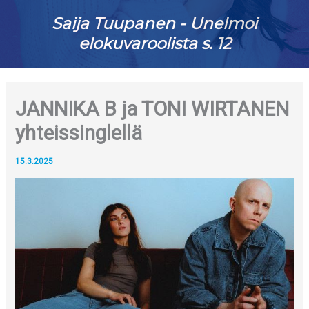
Saija Tuupanen - Unelmoi
elokuvaroolista s. 12
JANNIKA B ja TONI WIRTANEN
yhteissinglellä
15.3.2025