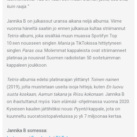
kuin raaja.”
Jannika B on julkaissut uransa aikana neljä albumia. Viime
vuonna häneltä saatiin jo ennen julkaisua kultaa striimannut
Tetris
-albumi, joka sisältää muun muassa Spotifyn Top
10:een nousseen singlen
Mania
ja TikTokissa hittiytyneen
singlen
Paras osa
. Molemmat kappaleista ovat striimanneet
platinaa ja nousivat Suomen radiolistan 50 soitetuimman
kappaleen joukkoon.
Tetris
-albumia edelsi platinarajan ylittänyt
Toinen nainen
(2019), jolta muistetaan useita isoja hittejä, kuten
En luovu
susta koskaan, Aamun takana
ja
Riisu kokonaan
. Jannika B
on ihastuttanut myös
Vain elämää
-ohjelmassa vuonna 2020.
Kyseisen kauden jättihitiksi nousi
Pyyntö
-kappale, jota on
kuunneltu suoratoistopalveluissa jo yli 7 miljoonaa kertaa.
Jannika B somessa: