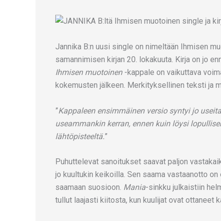
Jannika B:n uusi single on nimeltään Ihmisen muot
samannimisen kirjan 20. lokakuuta. Kirja on jo enn
Ihmisen muotoinen
-kappale on vaikuttava voima
kokemusten jälkeen. Merkityksellinen teksti ja 
”
Kappaleen ensimmäinen versio syntyi jo useit
useammankin kerran, ennen kuin löysi lopullis
lähtöpisteeltä.
”
Puhuttelevat sanoitukset saavat paljon vastakai
jo kuultukin keikoilla. Sen saama vastaanotto on
saamaan suosioon.
Mania
-sinkku julkaistiin he
tullut laajasti kiitosta, kun kuulijat ovat ottan