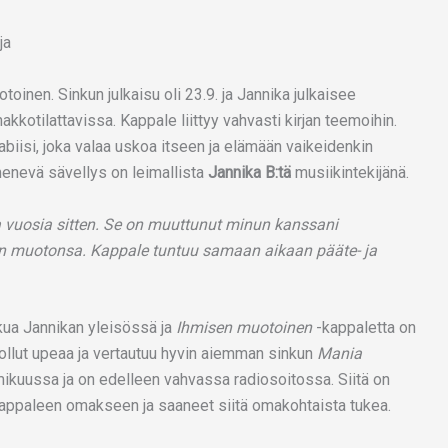
oinen. Sinkun julkaisu oli 23.9. ja Jannika julkaisee
akkotilattavissa. Kappale liittyy vahvasti kirjan teemoihin.
biisi, joka valaa uskoa itseen ja elämään vaikeidenkin
menevä sävellys on leimallista
Jannika B:tä
musiikintekijänä.
a vuosia sitten. Se on muuttunut minun kanssani
en muotonsa. Kappale tuntuu samaan aikaan pääte- ja
kua Jannikan yleisössä ja
Ihmisen muotoinen
-kappaletta on
 ollut upeaa ja vertautuu hyvin aiemman sinkun
Mania
lmikuussa ja on edelleen vahvassa radiosoitossa. Siitä on
eet kappaleen omakseen ja saaneet siitä omakohtaista tukea.