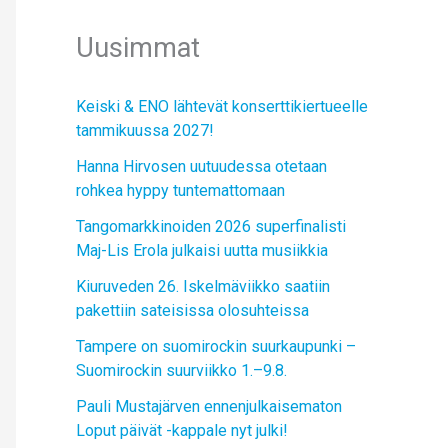
Uusimmat
Keiski & ENO lähtevät konserttikiertueelle
tammikuussa 2027!
Hanna Hirvosen uutuudessa otetaan
rohkea hyppy tuntemattomaan
Tangomarkkinoiden 2026 superfinalisti
Maj-Lis Erola julkaisi uutta musiikkia
Kiuruveden 26. Iskelmäviikko saatiin
pakettiin sateisissa olosuhteissa
Tampere on suomirockin suurkaupunki –
Suomirockin suurviikko 1.–9.8.
Pauli Mustajärven ennenjulkaisematon
Loput päivät -kappale nyt julki!