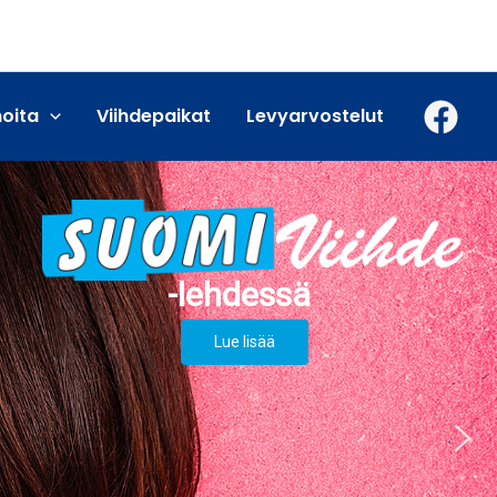
moita
Viihdepaikat
Levyarvostelut
Lue lisää