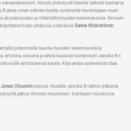
ja samanaikaisesti. Niissä yhdistyvät hänelle tärkeät teemat ja
a B jakaa oman elämän kautta syntyneitä havaintojaan muun
ä yksinäisyyden ja riittämättömyyden kokemuksista. Ihmisen
 kirjoittanut kirjan yhdessä ystävänsä
Sanna Wickströmin
itämällä pidemmällä tauolla musiikin tekemisestä ja
artistina, naisena ja äitinä kuuluvat luontevasti Jannika B:n
ta esille artistiutensa kautta. Kirja antaa uudenlaista tilaa
Jonas Olssonin
kanssa. Kesällä Jannika B nähtiin pitkästä
a syksyllä jatkoa Ihmisen muotoinen -kiertueen muodossa.