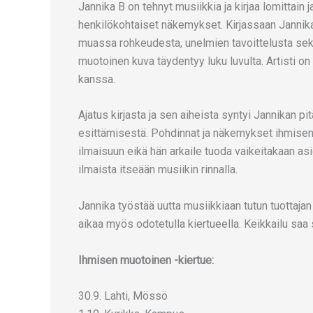
Jannika B on tehnyt musiikkia ja kirjaa lomittain 
henkilökohtaiset näkemykset. Kirjassaan Jannik
muassa rohkeudesta, unelmien tavoittelusta sek
muotoinen kuva täydentyy luku luvulta. Artisti on
kanssa.
Ajatus kirjasta ja sen aiheista syntyi Jannikan p
esittämisestä. Pohdinnat ja näkemykset ihmisenä, 
ilmaisuun eikä hän arkaile tuoda vaikeitakaan asioi
ilmaista itseään musiikin rinnalla.
Jannika työstää uutta musiikkiaan tutun tuottajan
aikaa myös odotetulla kiertueella. Keikkailu sa
Ihmisen muotoinen -kiertue:
30.9. Lahti, Mössö