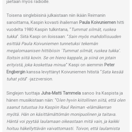
jaetaan myös radioille.
Toisena singlebiisinä julkaistaan niin ikään Reimanin
sanoittama, Kaspin kovasti ihaileman
Paula Koivuniemen
hitti
vuodelta 1980 Kaspin tulkintana, “
Tummat silmät, ruskea
tukka
”. Siitä Kaspi on iloissaan: “
Sain myös mahdollisuuden
esittää Paula Koivuniemen tunnetuksi tekemän
megalomaanisen hittibiisin ´Tummat silmät, ruskea tukka’.
Iloitsin siitä kovin. Se on hieno kappale, ja siinä on jotain
erityistä, joka koskettaa minua
.” Kaspi on aiemmin
Peter
Engbergin
kanssa levyttänyt Koivuniemen hitistä “
Sata kesää
tuhat yötä
” -jazzversion.
Singlejen tuottaja
Juha-Matti Tammela
sanoo Ira Kaspista ja
hänen musiikistaan näin: “O
len hyvin kiitollinen siitä, että olen
saanut tutustua Ira Kaspiin Raul Reiman -elämäkerran
myötä. Hän on käsittämättömän monipuolinen ja taitava.
Häntä voi pyytää laulamaan oikeastaan mitä vain, ja kaikki
hoituu häkellyttävän vaivattomasti. Toivon, että laulamista