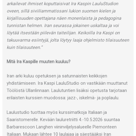
arkailevat ihmiset koputtaisivat Ira Kaspin LauluStudion
oveen, sillä siviiliammatissani lukion suomen kielen ja
kirjallisuuden opettajana näen monenlaista ja pedagogina
tunnistan helmen. Iran seurassa jokainen uskaltaa ja voi
löytää itsestään piilevän taiteilijan. Keikoilla Ira Kaspi on
takuuvarma esiintyjä, jolta löytyy laaja ohjelmisto tilaisuuteen
kuin tilaisuuteen.”
Mitä Ira Kaspille muuten kuuluu?
Iran arki kuluu opetuksen ja satunnaisten keikkojen
yhdistämiseen. Ira Kaspi LauluStudio on vastikään muuttanut
Töölöstä Ullanlinnaan. Laulutuntien lisäksi opetusta tarjotaan
erilaisten kurssien muodossa: jazz-, iskelmä- ja poplaulu.
Laulustudio tuottaa myös kurssimatkoja Italiaan ja
Saaristomerelle. Kevään lauluretriitti 4.-10.5.2026 suuntaa
Barbarescoon Langhen viininviljelysalueelle Piemonteen
Italiaan. Mukaan lähtee 10 laulajaa ja säestäjäksi Iran