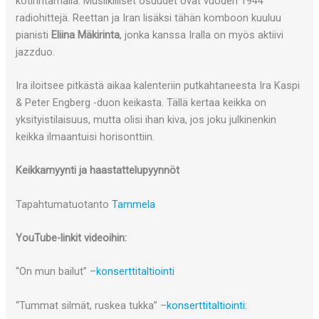
kotirintamalla. Musiikilliset osuudet ovat vuoden 1944
radiohittejä. Reettan ja Iran lisäksi tähän komboon kuuluu
pianisti
Eliina Mäkirinta
, jonka kanssa Iralla on myös aktiivi
jazzduo.
Ira iloitsee pitkästä aikaa kalenteriin putkahtaneesta Ira Kaspi
& Peter Engberg -duon keikasta. Tällä kertaa keikka on
yksityistilaisuus, mutta olisi ihan kiva, jos joku julkinenkin
keikka ilmaantuisi horisonttiin.
Keikkamyynti ja haastattelupyynnöt
Tapahtumatuotanto
Tammela
YouTube-linkit videoihin:
“On mun bailut” –
konserttitaltiointi
“Tummat silmät, ruskea tukka” –
konserttitaltiointi
: