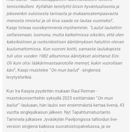
teinisinkulleni. Kyllähän teinityttö biisin hyväntuulisesta ja
jokseenkin suloisesta tarinasta ja mukaansatempaavasta
menosta innostui ja oli kiva saada se laulaa suomeksi
”,
Kaspi toteaa vuosikymmeniä myöhemmin.
“Laulut laulettiin
sellaisenaan, luomuna, mutta katkelmissa siksikin, että olen
kaksikielinen ja ruotsinkielisen ääntämyksen haluttiin olevan
kuulumattomissa. Kun vuoroni koitti, samasta laulukopista
tuli ulos vuoden 1982 albuminsa äänitykset aloittanut Eini.
Oli kuin olisi lääkärinvastaanotolle mennyt, kukin vuorollaan
kävi
”, Kaspi muistelee “
On mun bailut
” -singlensä
levytyshetkiä.
Kun Ira Kaspia pyydettiin mukaan Raul Reiman -
muistokonsertteihin syksyllä 2025 esittämään “
On mun
bailut”
-lauluaan, hän lauloi sen ensimmäistä kertaa livenä, 43
vuotta singlejulkaisun jälkeen. Nyt Tapahtumatuotanto
Tammela julkaisee Jyväskylän Paviljongissa taltioidun live-
version singlenä kaikissa suoratoistopalveluissa, ja se