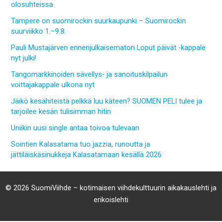
olosuhteissa
Tampere on suomirockin suurkaupunki – Suomirockin
suurviikko 1.–9.8.
Pauli Mustajärven ennenjulkaisematon Loput päivät -kappale
nyt julki!
Tangomarkkinoiden sävellys- ja sanoituskilpailun
voittajakappale ulkona nyt
Jäikö kesähiteistä pelkkä luu käteen? SUOMEN PELI tulee ja
tarjoilee kesän tulisimman hitin
Uniikin uusi single antaa toivoa tulevaan
Sointien Kalasatama tuo jazzia, runoutta ja
jättiläiskäsinukkeja Kalasatamaan kesällä 2026
© 2026 SuomiViihde – kotimaisen viihdekulttuurin aikakauslehti ja
erikoislehti