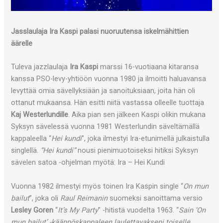
Jasslaulaja Ira Kaspi palasi nuoruutensa iskelmähittien
äärelle
Tuleva jazzlaulaja
Ira Kaspi
marssi 16-vuotiaana kitaransa
kanssa PSO-levy-yhtiöön vuonna 1980 ja ilmoitti haluavansa
levyttää omia sävellyksiään ja sanoituksiaan, joita hän oli
ottanut mukaansa. Hän esitti niitä vastassa olleelle tuottaja
Kaj Westerlundille
. Aika pian sen jälkeen Kaspi olikin mukana
Syksyn sävelessä vuonna 1981 Westerlundin säveltämällä
kappaleella “
Hei kundi
”, joka ilmestyi Ira-etunimellä julkaistulla
singlellä.
“Hei kundi”
nousi pienimuotoiseksi hitiksi Syksyn
sävelen satoa -ohjelman myötä: Ira – Hei Kundi
Vuonna 1982 ilmestyi myös toinen Ira Kaspin single “
On mun
bailut
”, joka oli
Raul Reimanin
suomeksi sanoittama versio
Lesley Goren
“
It’s My Party
” -hitistä vuodelta 1963. “
Sain ‘On
mun bailut’ -käännöskappaleen laulettavakseni toiselle