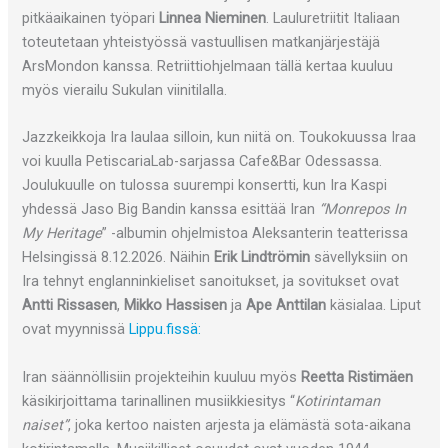
pitkäaikainen työpari
Linnea Nieminen
. Lauluretriitit Italiaan
toteutetaan yhteistyössä vastuullisen matkanjärjestäjä
ArsMondon kanssa. Retriittiohjelmaan tällä kertaa kuuluu
myös vierailu Sukulan viinitilalla.
Jazzkeikkoja Ira laulaa silloin, kun niitä on. Toukokuussa Iraa
voi kuulla PetiscariaLab-sarjassa Cafe&Bar Odessassa.
Joulukuulle on tulossa suurempi konsertti, kun Ira Kaspi
yhdessä Jaso Big Bandin kanssa esittää Iran
“Monrepos In
My Heritage
” -albumin ohjelmistoa Aleksanterin teatterissa
Helsingissä 8.12.2026. Näihin
Erik Lindtrömin
sävellyksiin on
Ira tehnyt englanninkieliset sanoitukset, ja sovitukset ovat
Antti Rissasen
,
Mikko Hassisen
ja
Ape Anttilan
käsialaa. Liput
ovat myynnissä
Lippu.fissä:
Iran säännöllisiin projekteihin kuuluu myös
Reetta Ristimäen
käsikirjoittama tarinallinen musiikkiesitys “
Kotirintaman
naiset”
, joka kertoo naisten arjesta ja elämästä sota-aikana