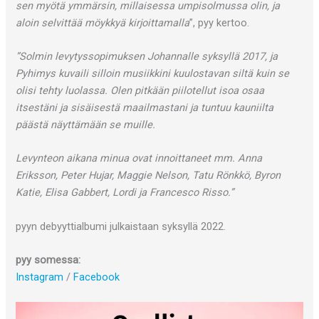
sen myötä ymmärsin, millaisessa umpisolmussa olin, ja
aloin selvittää möykkyä kirjoittamalla
”, pyy kertoo.
”Solmin levytyssopimuksen Johannalle syksyllä 2017, ja
Pyhimys kuvaili silloin musiikkini kuulostavan siltä kuin se
olisi tehty luolassa. Olen pitkään piilotellut isoa osaa
itsestäni ja sisäisestä maailmastani ja tuntuu kauniilta
päästä näyttämään se muille.
Levynteon aikana minua ovat innoittaneet mm. Anna
Eriksson, Peter Hujar, Maggie Nelson, Tatu Rönkkö, Byron
Katie, Elisa Gabbert, Lordi ja Francesco Risso.”
pyyn debyyttialbumi julkaistaan syksyllä 2022.
pyy somessa:
Instagram
/
Facebook