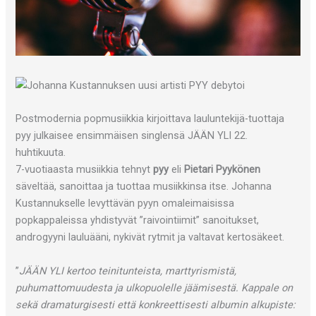
Postmodernia popmusiikkia kirjoittava lauluntekijä-tuottaja
pyy julkaisee ensimmäisen singlensä JÄÄN YLI 22.
huhtikuuta.
7-vuotiaasta musiikkia tehnyt
pyy
eli
Pietari Pyykönen
säveltää, sanoittaa ja tuottaa musiikkinsa itse. Johanna
Kustannukselle levyttävän pyyn omaleimaisissa
popkappaleissa yhdistyvät ”raivointiimit” sanoitukset,
androgyyni lauluääni, nykivät rytmit ja valtavat kertosäkeet.
”
JÄÄN YLI kertoo teinitunteista, marttyrismistä,
puhumattomuudesta ja ulkopuolelle jäämisestä. Kappale on
sekä dramaturgisesti että konkreettisesti albumin alkupiste: