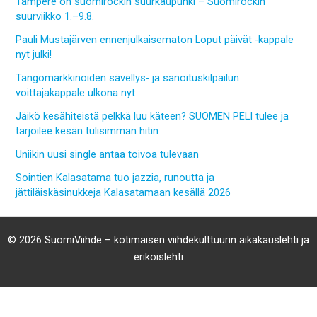
Tampere on suomirockin suurkaupunki – Suomirockin
suurviikko 1.–9.8.
Pauli Mustajärven ennenjulkaisematon Loput päivät -kappale
nyt julki!
Tangomarkkinoiden sävellys- ja sanoituskilpailun
voittajakappale ulkona nyt
Jäikö kesähiteistä pelkkä luu käteen? SUOMEN PELI tulee ja
tarjoilee kesän tulisimman hitin
Uniikin uusi single antaa toivoa tulevaan
Sointien Kalasatama tuo jazzia, runoutta ja
jättiläiskäsinukkeja Kalasatamaan kesällä 2026
© 2026 SuomiViihde – kotimaisen viihdekulttuurin aikakauslehti ja
erikoislehti