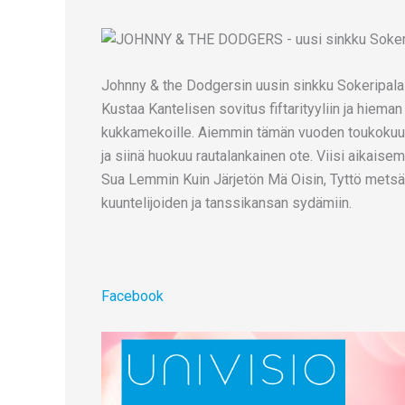
Johnny & the Dodgersin uusin sinkku Sokeripala 
Kustaa Kantelisen sovitus fiftarityyliin ja hiema
kukkamekoille. Aiemmin tämän vuoden toukokuuss
ja siinä huokuu rautalankainen ote. Viisi aikaisemp
Sua Lemmin Kuin Järjetön Mä Oisin, Tyttö metsä
kuuntelijoiden ja tanssikansan sydämiin.
Facebook