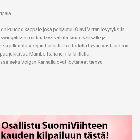
on kuudes kappale joka pohjautuu Olavi Virran levytyksiin.
n swingahtaen on loistava valinta tanssikansalle ja
a julkaistu Volgan Rannalla sai todella hyvän vastaanoton
aa julkaisua Mambo Italiano, illalla illalla,
ssä sekä Volgan Rannalla ovat löytäneet tiensä