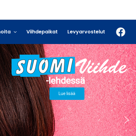
moita
Viihdepaikat
Levyarvostelut
Lue lisää