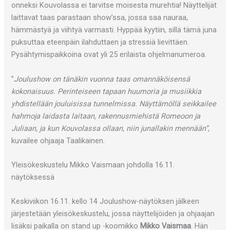
onneksi Kouvolassa ei tarvitse moisesta murehtia! Näyttelijät
laittavat taas parastaan show’ssa, jossa saa nauraa,
hämmästyä ja viihtyä varmasti. Hyppää kyytiin, sillä tämä juna
puksuttaa eteenpäin ilahduttaen ja stressiä lievittäen.
Pysähtymispaikkoina ovat yli 25 erilaista ohjelmanumeroa.
”
Joulushow on tänäkin vuonna taas omannäköisensä
kokonaisuus. Perinteiseen tapaan huumoria ja musiikkia
yhdistellään jouluisissa tunnelmissa. Näyttämöllä seikkailee
hahmoja laidasta laitaan, rakennusmiehistä Romeoon ja
Juliaan, ja kun Kouvolassa ollaan, niin junallakin mennään”
,
kuvailee ohjaaja Taalikainen.
Yleisökeskustelu Mikko Vaismaan johdolla 16.11.
näytöksessä
Keskiviikon 16.11. kello 14 Joulushow-näytöksen jälkeen
järjestetään yleisökeskustelu, jossa näyttelijöiden ja ohjaajan
lisäksi paikalla on stand up -koomikko
Mikko Vaismaa
. Hän