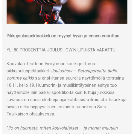
Pikkujouluspektaakkeli on myynyt hyvin jo ennen ensi-iltaa
YLI 80 PROSENTTIA JOULUSHOW’N LIPUISTA VARATTU
Kouvolan Teatterin työryhmän käsikirjoittama
pikkujouluspektaakkeli
Joulushow – Betoniporsaita äidin
oomme kaikki
sai ensi-iltansa suurella näyttämöllä torstaina
10.11. kello 19. Huumorin- ja musiikintäyteinen esitys tuo
näyttämölle niin paikallispoliitikoita kuin tuttuja julkkiksia.
Luvassa on uusia sketsejä ajankohtaisista ilmiöistä, hauskoja
biisejä sekä hyppysellinen jouluista tunnelmaa Satu
Taalikaisen ohjauksessa.
”
Ilo on huomata, miten kouvolalaiset – ja monet muutkin –