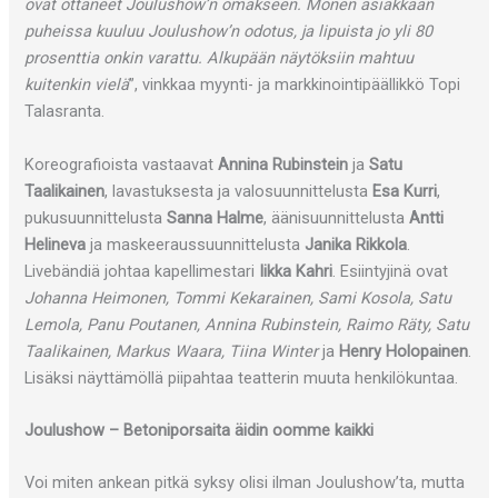
ovat ottaneet Joulushow’n omakseen. Monen asiakkaan
puheissa kuuluu Joulushow’n odotus, ja lipuista jo yli 80
prosenttia onkin varattu. Alkupään näytöksiin mahtuu
kuitenkin vielä
”, vinkkaa myynti- ja markkinointipäällikkö Topi
Talasranta.
Koreografioista vastaavat
Annina Rubinstein
ja
Satu
Taalikainen
, lavastuksesta ja valosuunnittelusta
Esa Kurri
,
pukusuunnittelusta
Sanna Halme
, äänisuunnittelusta
Antti
Helineva
ja maskeeraussuunnittelusta
Janika Rikkola
.
Livebändiä johtaa kapellimestari
Iikka Kahri
. Esiintyjinä ovat
Johanna Heimonen, Tommi Kekarainen, Sami Kosola, Satu
Lemola, Panu Poutanen, Annina Rubinstein, Raimo Räty, Satu
Taalikainen, Markus Waara, Tiina Winter
ja
Henry Holopainen
.
Lisäksi näyttämöllä piipahtaa teatterin muuta henkilökuntaa.
Joulushow – Betoniporsaita äidin oomme kaikki
Voi miten ankean pitkä syksy olisi ilman Joulushow’ta, mutta