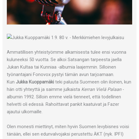
Ammatillisen yhteistyömme alkamisesta tulee ensi vuonna
kuluneeksi 50 vuotta. Se alkoi Satsangan tarpeesta jaella
Jukan Kultaa tai Kunniaa -albumia laajemmin. Silloinen
työnantajani Fonovox pystyi tämän avun tarjoamaan.
Kun
Jukka Kuoppamäki
teki paluuta Suomeen olin iloinen, kun
hän otti yhteyttä ja saimme julkaista
Kerran Vielä Palaan
-
albumin 1992. Silloin emme vielä tienneet, että todellinen
helvetti oli edessä. Rahoittavat pankit kaatuivat ja Fazer
ajautui ulkomaille.
Olen monesti miettinyt, miten hyvin Suomen levybisnes voisi
tänään, ellei sen edunvalvojaksi perustettu ÄKT (nyk. IPFI)