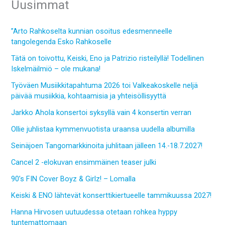
Uusimmat
”Arto Rahkoselta kunnian osoitus edesmenneelle
tangolegenda Esko Rahkoselle
Tätä on toivottu, Keiski, Eno ja Patrizio risteilyllä! Todellinen
Iskelmäilmiö – ole mukana!
Työväen Musiikkitapahtuma 2026 toi Valkeakoskelle neljä
päivää musiikkia, kohtaamisia ja yhteisöllisyyttä
Jarkko Ahola konsertoi syksyllä vain 4 konsertin verran
Ollie juhlistaa kymmenvuotista uraansa uudella albumilla
Seinäjoen Tangomarkkinoita juhlitaan jälleen 14.-18.7.2027!
Cancel 2 -elokuvan ensimmäinen teaser julki
90’s FIN Cover Boyz & Girlz! – Lomalla
Keiski & ENO lähtevät konserttikiertueelle tammikuussa 2027!
Hanna Hirvosen uutuudessa otetaan rohkea hyppy
tuntemattomaan