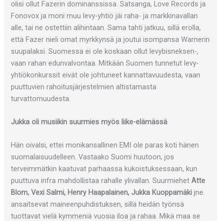
olisi ollut Fazerin dominanssissa. Satsanga, Love Records ja
Fonovox ja moni muu levy-yhtiö jäi raha- ja markkinavallan
alle, tai ne ostettiin alihintaan. Sama tahti jatkuu, sillä erolla,
että Fazer nieli omat myrkkynsä ja joutui isompansa Warnerin
suupalaksi. Suomessa ei ole koskaan ollut levybisneksen-,
vaan rahan edunvalvontaa. Mitkään Suomen tunnetut levy-
yhtiökonkurssit eivät ole johtuneet kannattavuudesta, vaan
puuttuvien rahoitusjärjestelmien altistamasta
turvattomuudesta.
Jukka oli musiikin suurmies myös liike-elämässä
Hän oivalsi, ettei monikansallinen EMI ole paras koti hänen
suomalaisuudelleen. Vastaako Suomi huutoon, jos
terveimmätkin kaatuvat parhaassa kukoistuksessaan, kun
puuttuva infra mahdollistaa rahalle ylivallan. Suurmiehet
Atte
Blom, Vexi Salmi, Henry Haapalainen, Jukka Kuoppamäki
jne.
ansaitsevat maineenpuhdistuksen, sillä heidän työnsä
tuottavat vielä kymmeniä vuosia iloa ja rahaa. Mikä maa se