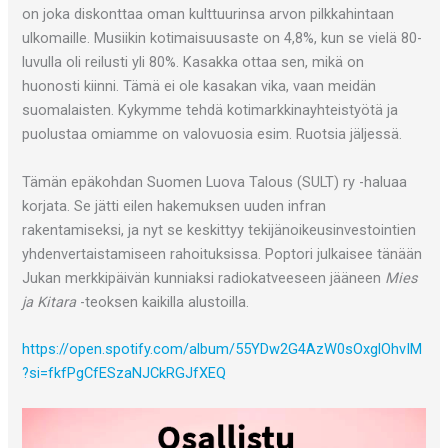
on joka diskonttaa oman kulttuurinsa arvon pilkkahintaan
ulkomaille. Musiikin kotimaisuusaste on 4,8%, kun se vielä 80-
luvulla oli reilusti yli 80%. Kasakka ottaa sen, mikä on
huonosti kiinni. Tämä ei ole kasakan vika, vaan meidän
suomalaisten. Kykymme tehdä kotimarkkinayhteistyötä ja
puolustaa omiamme on valovuosia esim. Ruotsia jäljessä.
Tämän epäkohdan Suomen Luova Talous (SULT) ry -haluaa
korjata. Se jätti eilen hakemuksen uuden infran
rakentamiseksi, ja nyt se keskittyy tekijänoikeusinvestointien
yhdenvertaistamiseen rahoituksissa. Poptori julkaisee tänään
Jukan merkkipäivän kunniaksi radiokatveeseen jääneen
Mies
ja Kitara
-teoksen kaikilla alustoilla.
https://open.spotify.com/album/55YDw2G4AzW0sOxglOhvIM
?si=fkfPgCfESzaNJCkRGJfXEQ