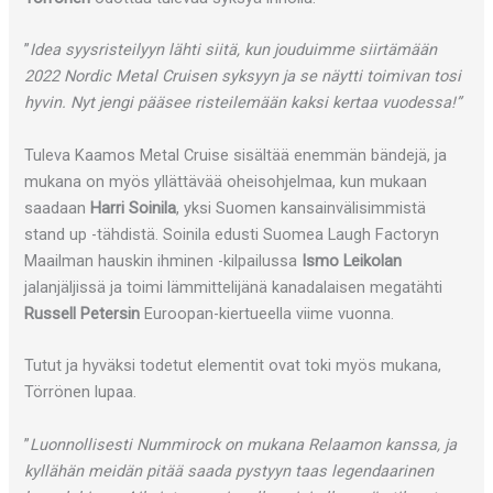
”
Idea syysristeilyyn lähti siitä, kun jouduimme siirtämään
2022 Nordic Metal Cruisen syksyyn ja se näytti toimivan tosi
hyvin. Nyt jengi pääsee risteilemään kaksi kertaa vuodessa!”
Tuleva Kaamos Metal Cruise sisältää enemmän bändejä, ja
mukana on myös yllättävää oheisohjelmaa, kun mukaan
saadaan
Harri Soinila
, yksi Suomen kansainvälisimmistä
stand up -tähdistä. Soinila edusti Suomea Laugh Factoryn
Maailman hauskin ihminen -kilpailussa
Ismo Leikolan
jalanjäljissä ja toimi lämmittelijänä kanadalaisen megatähti
Russell Petersin
Euroopan-kiertueella viime vuonna.
Tutut ja hyväksi todetut elementit ovat toki myös mukana,
Törrönen lupaa.
”
Luonnollisesti Nummirock on mukana Relaamon kanssa, ja
kyllähän meidän pitää saada pystyyn taas legendaarinen