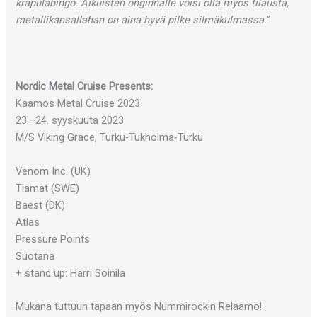
krapulabingo. Aikuisten onginnalle voisi olla myös tilausta,
metallikansallahan on aina hyvä pilke silmäkulmassa.
”
Nordic Metal Cruise Presents:
Kaamos Metal Cruise 2023
23.–24. syyskuuta 2023
M/S Viking Grace, Turku-Tukholma-Turku
Venom Inc. (UK)
Tiamat (SWE)
Baest (DK)
Atlas
Pressure Points
Suotana
+ stand up: Harri Soinila
Mukana tuttuun tapaan myös Nummirockin Relaamo!