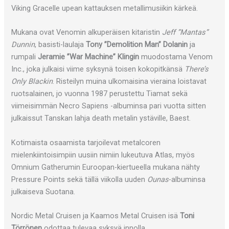
Viking Gracelle upean kattauksen metallimusiikin kärkeä.
Mukana ovat Venomin alkuperäisen kitaristin
Jeff ”Mantas”
Dunnin
, basisti-laulaja
Tony ”Demolition Man” Dolanin
ja
rumpali
Jeramie ”War Machine” Klingin
muodostama Venom
Inc., joka julkaisi viime syksynä toisen kokopitkänsä
There’s
Only Blackin
. Risteilyn muina ulkomaisina vieraina loistavat
ruotsalainen, jo vuonna 1987 perustettu Tiamat sekä
viimeisimmän Necro Sapiens -albuminsa pari vuotta sitten
julkaissut Tanskan lahja death metalin ystäville, Baest.
Kotimaista osaamista tarjoilevat metalcoren
mielenkiintoisimpiin uusiin nimiin lukeutuva Atlas, myös
Omnium Gatherumin Euroopan-kiertueella mukana nähty
Pressure Points sekä tällä viikolla uuden
Ounas
-albuminsa
julkaiseva Suotana.
Nordic Metal Cruisen ja Kaamos Metal Cruisen isä
Toni
Törrönen
odottaa tulevaa syksyä innolla.