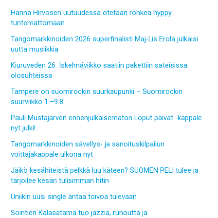
Hanna Hirvosen uutuudessa otetaan rohkea hyppy
tuntemattomaan
Tangomarkkinoiden 2026 superfinalisti Maj-Lis Erola julkaisi
uutta musiikkia
Kiuruveden 26. Iskelmäviikko saatiin pakettiin sateisissa
olosuhteissa
Tampere on suomirockin suurkaupunki – Suomirockin
suurviikko 1.–9.8.
Pauli Mustajärven ennenjulkaisematon Loput päivät -kappale
nyt julki!
Tangomarkkinoiden sävellys- ja sanoituskilpailun
voittajakappale ulkona nyt
Jäikö kesähiteistä pelkkä luu käteen? SUOMEN PELI tulee ja
tarjoilee kesän tulisimman hitin
Uniikin uusi single antaa toivoa tulevaan
Sointien Kalasatama tuo jazzia, runoutta ja