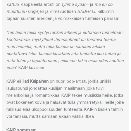
sattuu
. Kappaleella artisti on
tyhmä sydän
– ja
mä en oo
muuttunu
-singlejen ja viimevuotisen
SADHALL
-albumin
tapaan suurten aiheiden ja voimakkaiden tunteiden parissa:
”tän biisin taika syntyi rankan aiheen ja euforisen tunnelman
kontrastista. myrkylliset ihmissuhteet on toistuva teema
mun biiseillä, mutta tällä biisillä on samaan aikaan
nostattava fiilis. biisillä kuvataan sitä tunnetta kun tietää jo
mitä tulee jo tapahtumaan , eikä sen takia osaa edes suuttua
enää
” KAIP kuvailee.
KAIP eli
Ilari Kaipainen
on nuori pop-artisti, jonka uniikki
laulusoundi johdattaa kuulijan maailmaan, joka tulvii
melankoliaa ja romantiikkaa. KAIP tekee musiikkia heille, jotka
ovat kokeneet kovia ja haluavat tulla ymmärretyksi, heille joille
rakkaus elää ulkopuolisuuden tunteesta. KAIPin biisien tahtiin
voi tanssia, mutta samaan aikaan vaikka itkeä.
KAIP somessa: