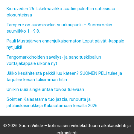
Kiuruveden 26. Iskelmäviikko saatiin pakettiin sateisissa
olosuhteissa
Tampere on suomirockin suurkaupunki – Suomirockin
suurviikko 1.–9.8.
Pauli Mustajärven ennenjulkaisematon Loput päivät -kappale
nyt julki!
Tangomarkkinoiden sävellys- ja sanoituskilpailun
voittajakappale ulkona nyt
Jäikö kesähiteistä pelkkä luu käteen? SUOMEN PELI tulee ja
tarjoilee kesän tulisimman hitin
Uniikin uusi single antaa toivoa tulevaan
Sointien Kalasatama tuo jazzia, runoutta ja
jättiläiskäsinukkeja Kalasatamaan kesällä 2026
© 2026 SuomiViihde – kotimaisen viihdekulttuurin aikakauslehti ja
erikoislehti