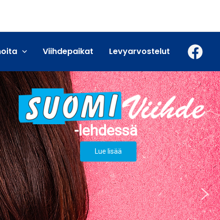
moita
Viihdepaikat
Levyarvostelut
Lue lisää