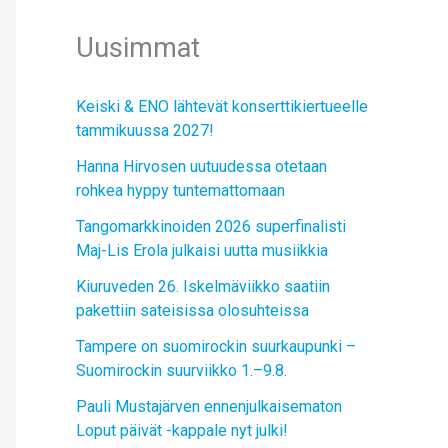
Uusimmat
Keiski & ENO lähtevät konserttikiertueelle
tammikuussa 2027!
Hanna Hirvosen uutuudessa otetaan
rohkea hyppy tuntemattomaan
Tangomarkkinoiden 2026 superfinalisti
Maj-Lis Erola julkaisi uutta musiikkia
Kiuruveden 26. Iskelmäviikko saatiin
pakettiin sateisissa olosuhteissa
Tampere on suomirockin suurkaupunki –
Suomirockin suurviikko 1.–9.8.
Pauli Mustajärven ennenjulkaisematon
Loput päivät -kappale nyt julki!