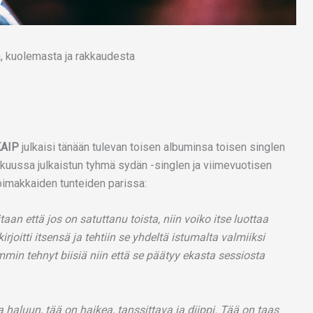
AIP
julkaisi tänään tulevan toisen albuminsa toisen singlen
kokuussa julkaistun tyhmä sydän -singlen ja viimevuotisen
oimakkaiden tunteiden parissa:
an että jos on satuttanu toista, niin voiko itse luottaa
irjoitti itsensä ja tehtiin se yhdeltä istumalta valmiiksi
min tehnyt biisiä niin että se päätyy ekasta sessiosta
haluun, tää on haikea, tanssittava ja diippi. Tää on taas