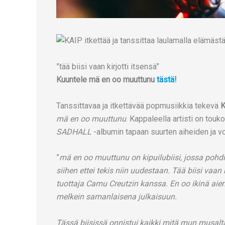
”tää biisi vaan kirjotti itsensä”
Kuuntele mä en oo muuttunu
tästä
!
Tanssittavaa ja itkettävää popmusiikkia tekevä
K
mä en oo muuttunu
. Kappaleella artisti on tou
SADHALL
-albumin tapaan suurten aiheiden ja v
”
mä en oo muuttunu on kipuilubiisi, jossa pohdita
siihen ettei tekis niin uudestaan. Tää biisi vaan k
tuottaja Camu Creutzin kanssa. En oo ikinä aiem
melkein samanlaisena julkaisuun.
Tässä biisissä onnistui kaikki mitä mun musalta 