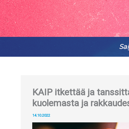
Sai
KAIP itkettää ja tanssit
kuolemasta ja rakkaude
14.10.2022