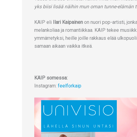
yks biisi lisää näihin mun oman tunne-elämän t
KAIP eli
Ilari Kaipainen
on nuori pop-artisti, jonka
melankoliaa ja romantiikkaa. KAIP tekee musiikkia
ymmärretyksi, heille joille rakkaus elää ulkopuol
samaan aikaan vaikka itkeä.
KAIP somessa:
Instagram:
feelforkaip