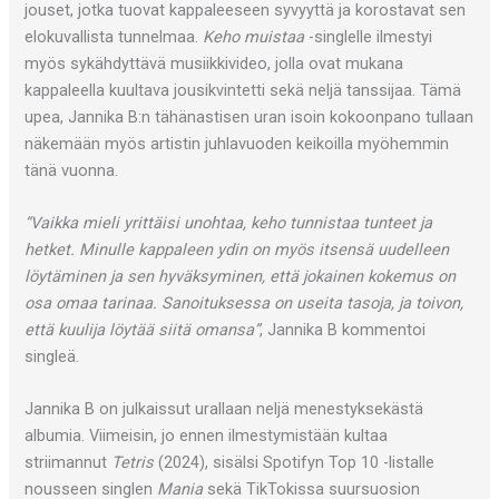
jouset, jotka tuovat kappaleeseen syvyyttä ja korostavat sen
elokuvallista tunnelmaa.
Keho muistaa
-singlelle ilmestyi
myös sykähdyttävä musiikkivideo, jolla ovat mukana
kappaleella kuultava jousikvintetti sekä neljä tanssijaa. Tämä
upea, Jannika B:n tähänastisen uran isoin kokoonpano tullaan
näkemään myös artistin juhlavuoden keikoilla myöhemmin
tänä vuonna.
“Vaikka mieli yrittäisi unohtaa, keho tunnistaa tunteet ja
hetket. Minulle kappaleen ydin on myös itsensä uudelleen
löytäminen ja sen hyväksyminen, että jokainen kokemus on
osa omaa tarinaa. Sanoituksessa on useita tasoja, ja toivon,
että kuulija löytää siitä omansa”
, Jannika B kommentoi
singleä.
Jannika B on julkaissut urallaan neljä menestyksekästä
albumia. Viimeisin, jo ennen ilmestymistään kultaa
striimannut
Tetris
(2024), sisälsi Spotifyn Top 10 -listalle
nousseen singlen
Mania
sekä TikTokissa suursuosion