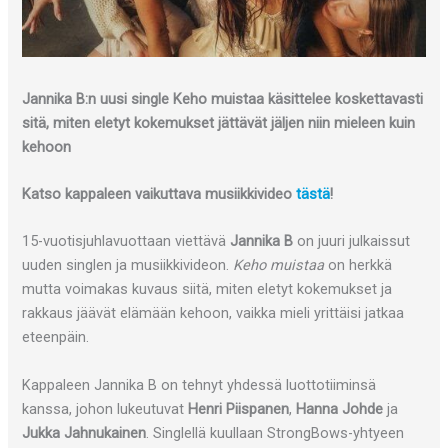
Jannika B:n uusi single Keho muistaa käsittelee koskettavasti
sitä, miten eletyt kokemukset jättävät jäljen niin mieleen kuin
kehoon
Katso kappaleen vaikuttava musiikkivideo
tästä
!
15-vuotisjuhlavuottaan viettävä
Jannika B
on juuri julkaissut
uuden singlen ja musiikkivideon.
Keho muistaa
on herkkä
mutta voimakas kuvaus siitä, miten eletyt kokemukset ja
rakkaus jäävät elämään kehoon, vaikka mieli yrittäisi jatkaa
eteenpäin.
Kappaleen Jannika B on tehnyt yhdessä luottotiiminsä
kanssa, johon lukeutuvat
Henri Piispanen
,
Hanna Johde
ja
Jukka Jahnukainen
. Singlellä kuullaan StrongBows-yhtyeen