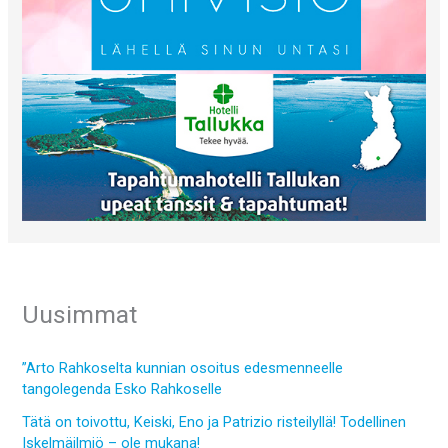
Uusimmat
”Arto Rahkoselta kunnian osoitus edesmenneelle
tangolegenda Esko Rahkoselle
Tätä on toivottu, Keiski, Eno ja Patrizio risteilyllä! Todellinen
Iskelmäilmiö – ole mukana!