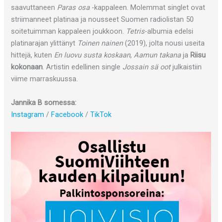
saavuttaneen
Paras osa
-kappaleen. Molemmat singlet ovat
striimanneet platinaa ja nousseet Suomen radiolistan 50
soitetuimman kappaleen joukkoon.
Tetris
-albumia edelsi
platinarajan ylittänyt
Toinen nainen
(2019), jolta nousi useita
hittejä, kuten
En luovu susta koskaan
,
Aamun takana
ja
Riisu
kokonaan
. Artistin edellinen single
Jossain sä oot
julkaistiin
viime marraskuussa.
Jannika B somessa:
Instagram
/
Facebook
/
TikTok