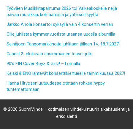
Työväen Musiikkitapahtuma 2026 toi Valkeakoskelle neljä
päivää musiikkia, kohtaamisia ja yhteisöllisyyttä
Jarkko Ahola konsertoi syksyllä vain 4 konsertin verran
Ollie juhlistaa kymmenvuotista uraansa uudella albumilla
Seinäjoen Tangomarkkinoita juhlitaan jälleen 14.-18.7.2027!
Cancel 2 -elokuvan ensimmäinen teaser julki
90’s FIN Cover Boyz & Girlz! – Lomalla
Keiski & ENO lähtevät konserttikiertueelle tammikuussa 2027!
Hanna Hirvosen uutuudessa otetaan rohkea hyppy
tuntemattomaan
© 2026 SuomiViihde – kotimaisen viihdekulttuurin aikakauslehti ja
erikoislehti