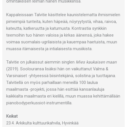
omintakeisen leiman hänen musiikkiinsa.
Kappaleissaan Talvitie käsittelee kaunistelematta ihmismielen
pimeimpiä tunteita, kuten häpeää, nöyryytystä, vihaa, raivoa,
kateutta, katkeruutta ja katumusta. Kontrastia synkkiin
teemoihin tuo hänen valoisa ja kirkas äänensä, joka hakee
voimaa suomalais-ugrilaisista ja kauempaa haetuista, muun
muassa itämaisesta ja intialaisesta musiikista.
Talvitie on julkaissut aiemmin singlen
Mies kaukaisen maan
(2019). Soolouransa lisäksi hän on vaikuttanut Valma &
Varsinaiset -yhtyeessä biisintekijänä, solistina ja tuottajana.
Talvitiellä on myös parhaillaan meneillä 100 laulua
maailmasta -projekti, jossa hän esittää kansanlauluja
kaikkialta maailmasta eri kielillä, muun muassa kehittämällään
pianobodyperkussiot-instrumentilla.
Keikat
23.4. Arkikulta kulttuurikahvila, Hyvinkää