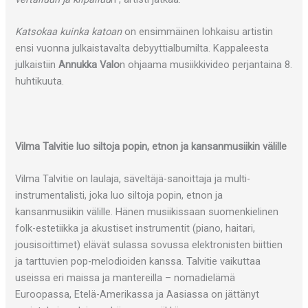
Katsokaa kuinka katoan
on ensimmäinen lohkaisu artistin
ensi vuonna julkaistavalta debyyttialbumilta. Kappaleesta
julkaistiin
Annukka Valo
n ohjaama musiikkivideo perjantaina 8.
huhtikuuta.
Vilma Talvitie luo siltoja popin, etnon ja kansanmusiikin välille
Vilma Talvitie on laulaja, säveltäjä-sanoittaja ja multi-
instrumentalisti, joka luo siltoja popin, etnon ja
kansanmusiikin välille. Hänen musiikissaan suomenkielinen
folk-estetiikka ja akustiset instrumentit (piano, haitari,
jousisoittimet) elävät sulassa sovussa elektronisten biittien
ja tarttuvien pop-melodioiden kanssa. Talvitie vaikuttaa
useissa eri maissa ja mantereilla – nomadielämä
Euroopassa, Etelä-Amerikassa ja Aasiassa on jättänyt