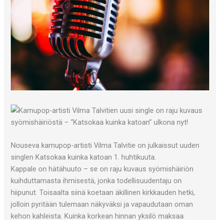
Nouseva kamupop-artisti Vilma Talvitie on julkaissut uuden
singlen Katsokaa kuinka katoan 1. huhtikuuta.
Kappale on hätähuuto – se on raju kuvaus syömishäiriön
kuihduttamasta ihmisestä, jonka todellisuudentaju on
hiipunut. Toisaalta siinä koetaan äkillinen kirkkauden hetki,
jolloin pyritään tulemaan näkyväksi ja vapaudutaan oman
kehon kahleista. Kuinka korkean hinnan yksilö maksaa