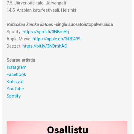
7.5. Järvenpää-talo, Järvenpää
14.5. Arabian katufestivaali, Helsinki
Katsokaa kuinka katoan
-single suoratoistopalveluissa
Spotify:
https://spoti.fi/3NBmHrj
Apple Music:
https://apple.co/3iRE499
Deezer:
https://bit.ly/3NDmhAC
Seuraa artistia
Instagram
Facebook
Kotisivut
YouTube
Spotify