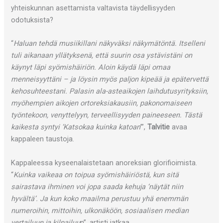
yhteiskunnan asettamista valtavista täydellisyyden
odotuksista?
“
Haluan tehdä musiikillani näkyväksi näkymätöntä. Itselleni
tuli aikanaan yllätyksenä, että suurin osa ystävistäni on
käynyt läpi syömishäiriön. Aloin käydä läpi omaa
menneisyyttäni – ja löysin myös paljon kipeää ja epätervettä
kehosuhteestani. Palasin ala-asteaikojen laihdutusyrityksiin,
myöhempien aikojen ortoreksiakausiin, pakonomaiseen
työntekoon, venyttelyyn, terveellisyyden paineeseen. Tästä
kaikesta syntyi ‘Katsokaa kuinka katoan
’”,
Talvitie
avaa
kappaleen taustoja.
Kappaleessa kyseenalaistetaan anoreksian glorifioimista.
“
Kuinka vaikeaa on toipua syömishäiriöstä, kun sitä
sairastava ihminen voi jopa saada kehuja ‘näytät niin
hyvältä’. Ja kun koko maailma perustuu yhä enemmän
numeroihin, mittoihin, ulkonäköön, sosiaalisen median
vertailuun ja kilpailuu
n”, artisti jatkaa.