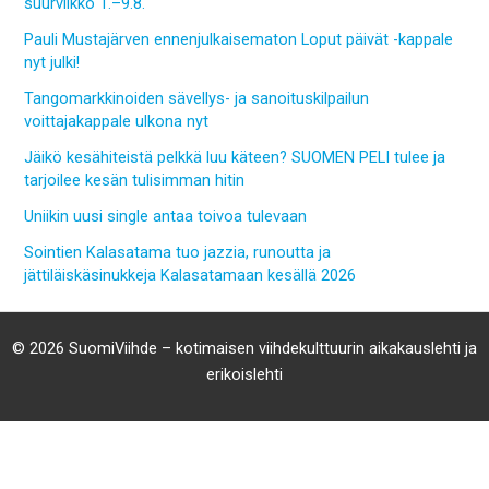
suurviikko 1.–9.8.
Pauli Mustajärven ennenjulkaisematon Loput päivät -kappale
nyt julki!
Tangomarkkinoiden sävellys- ja sanoituskilpailun
voittajakappale ulkona nyt
Jäikö kesähiteistä pelkkä luu käteen? SUOMEN PELI tulee ja
tarjoilee kesän tulisimman hitin
Uniikin uusi single antaa toivoa tulevaan
Sointien Kalasatama tuo jazzia, runoutta ja
jättiläiskäsinukkeja Kalasatamaan kesällä 2026
© 2026 SuomiViihde – kotimaisen viihdekulttuurin aikakauslehti ja
erikoislehti