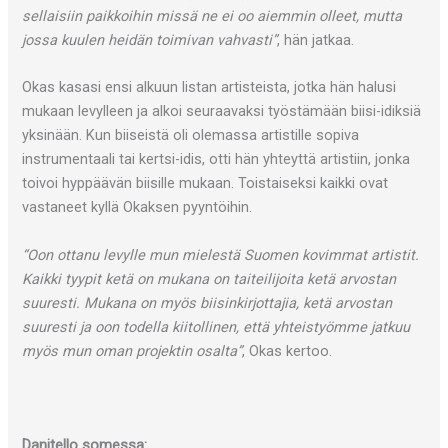
sellaisiin paikkoihin missä ne ei oo aiemmin olleet, mutta
jossa kuulen heidän toimivan vahvasti”
, hän jatkaa.
Okas kasasi ensi alkuun listan artisteista, jotka hän halusi
mukaan levylleen ja alkoi seuraavaksi työstämään biisi-idiksiä
yksinään. Kun biiseistä oli olemassa artistille sopiva
instrumentaali tai kertsi-idis, otti hän yhteyttä artistiin, jonka
toivoi hyppäävän biisille mukaan. Toistaiseksi kaikki ovat
vastaneet kyllä Okaksen pyyntöihin.
“Oon ottanu levylle mun mielestä Suomen kovimmat artistit.
Kaikki tyypit ketä on mukana on taiteilijoita ketä arvostan
suuresti. Mukana on myös biisinkirjottajia, ketä arvostan
suuresti ja oon todella kiitollinen, että yhteistyömme jatkuu
myös mun oman projektin osalta”
, Okas kertoo.
Danitello somessa: