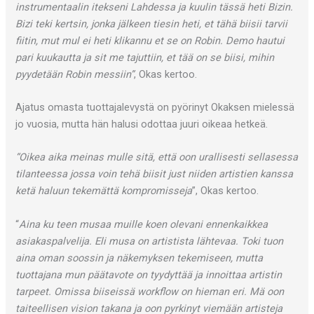
instrumentaalin itekseni Lahdessa ja kuulin tässä heti Bizin.
Bizi teki kertsin, jonka jälkeen tiesin heti, et tähä biisii tarvii
fiitin, mut mul ei heti klikannu et se on Robin. Demo hautui
pari kuukautta ja sit me tajuttiin, et tää on se biisi, mihin
pyydetään Robin messiin”
, Okas kertoo.
Ajatus omasta tuottajalevystä on pyörinyt Okaksen mielessä
jo vuosia, mutta hän halusi odottaa juuri oikeaa hetkeä.
“Oikea aika meinas mulle sitä, että oon urallisesti sellasessa
tilanteessa jossa voin tehä biisit just niiden artistien kanssa
ketä haluun tekemättä kompromisseja
”, Okas kertoo.
“
Aina ku teen musaa muille koen olevani ennenkaikkea
asiakaspalvelija. Eli musa on artistista lähtevaa. Toki tuon
aina oman soossin ja näkemyksen tekemiseen, mutta
tuottajana mun päätavote on tyydyttää ja innoittaa artistin
tarpeet. Omissa biiseissä workflow on hieman eri. Mä oon
taiteellisen vision takana ja oon pyrkinyt viemään artisteja