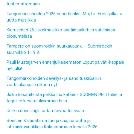
tuntemattomaan
Tangomarkkinoiden 2026 superfinalisti Maj-Lis Erola julkaisi
uutta musiikkia
Kiuruveden 26. Iskelmäviikko saatiin pakettiin sateisissa
olosuhteissa
Tampere on suomirockin suurkaupunki – Suomirockin
suurviikko 1.–9.8.
Pauli Mustajärven ennenjulkaisematon Loput päivät -kappale
nyt julki!
Tangomarkkinoiden sävellys- ja sanoituskilpailun
voittajakappale ulkona nyt
Jäikö kesähiteistä pelkkä luu käteen? SUOMEN PELI tulee ja
tarjoilee kesän tulisimman hitin
Uniikin uusi single antaa toivoa tulevaan
Sointien Kalasatama tuo jazzia, runoutta ja
jättiläiskäsinukkeja Kalasatamaan kesällä 2026