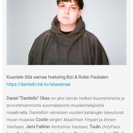
Kuuntele Sitä samaa featuring Bizi & Robin Packalen
:
https://danitello.lnk.to/sitasamaa
Daniel ”Danitello” Okas
on yksi tämän hetken kuumimmista ja
arvostetuimmista suomalaisista musiikintekijöistä
maailmalla. Danitellon viimeisen vuoden katalogiin lukeutuvat
muun muassa
Costin
singlet
Maailman Ympäri
ja
Ennen
Vanhaan
,
Jami Faltinin
Kertoimia Vastaan
,
Tuulin
OnlyFans