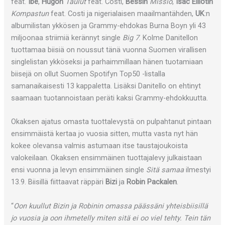
feat.
Ibe
,
Hugon
Taulut
feat. Costi,
Bessin
Missio
,
Isac Elliotin
Kompastun
feat. Costi ja nigerialaisen maailmantähden,
UK
:n
albumilistan ykkösen ja Grammy-ehdokas Burna Boyn yli 43
miljoonaa striimiä kerännyt single
Big 7
. Kolme Danitellon
tuottamaa biisiä on noussut tänä vuonna Suomen virallisen
singlelistan ykköseksi ja parhaimmillaan hänen tuotamiaan
biisejä on ollut Suomen Spotifyn Top50 -listalla
samanaikaisesti 13 kappaletta. Lisäksi Danitello on ehtinyt
saamaan tuotannoistaan peräti kaksi Grammy-ehdokkuutta.
Okaksen ajatus omasta tuottalevystä on pulpahtanut pintaan
ensimmäistä kertaa jo vuosia sitten, mutta vasta nyt hän
kokee olevansa valmis astumaan itse taustajoukoista
valokeilaan. Okaksen ensimmäinen tuottajalevy julkaistaan
ensi vuonna ja levyn ensimmäinen single
Sitä samaa
ilmestyi
13.9. Biisillä fiittaavat räppäri
Bizi
ja
Robin Packalen
.
“
Oon kuullut Bizin ja Robinin omassa päässäni yhteisbiisillä
jo vuosia ja oon ihmetelly miten sitä ei oo viel tehty. Tein tän