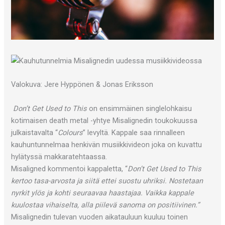
Valokuva: ​Jere Hyppönen & Jonas Eriksson
Don’t Get Used to This
on ensimmäinen singlelohkaisu
kotimaisen death metal -yhtye Misalignedin toukokuussa
julkaistavalta “
Colours
” levyltä. Kappale saa rinnalleen
kauhuntunnelmaa henkivän musiikkivideon joka on kuvattu
hylätyssä makkaratehtaassa.
Misaligned kommentoi kappaletta, “
Don’t Get Used to This
kertoo tasa-arvosta ja siitä ettei suostu uhriksi. Nostetaan
nyrkit ylös ja kohti seuraavaa haastajaa. Vaikka kappale
kuulostaa vihaiselta, alla piilevä sanoma on positiivinen.”
Misalignedin tulevan vuoden aikatauluun kuuluu toinen