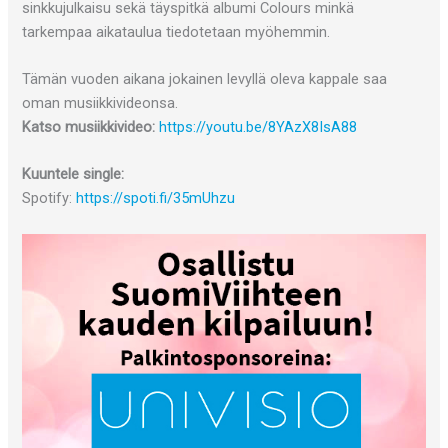
sinkkujulkaisu sekä täyspitkä albumi Colours minkä
tarkempaa aikataulua tiedotetaan myöhemmin.
Tämän vuoden aikana jokainen levyllä oleva kappale saa
oman musiikkivideonsa.
Katso musiikkivideo:
https://youtu.be/8YAzX8IsA88
Kuuntele single:
Spotify:
https://spoti.fi/35mUhzu