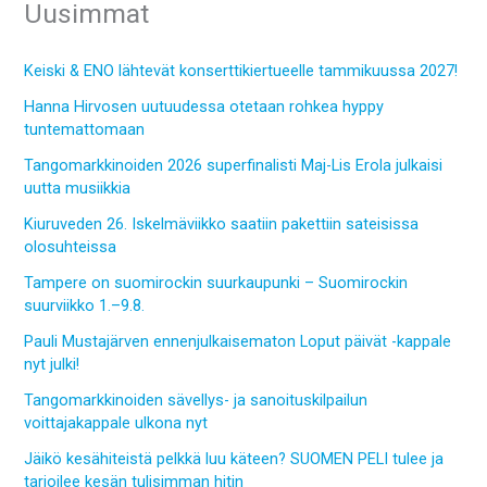
Uusimmat
Keiski & ENO lähtevät konserttikiertueelle tammikuussa 2027!
Hanna Hirvosen uutuudessa otetaan rohkea hyppy
tuntemattomaan
Tangomarkkinoiden 2026 superfinalisti Maj-Lis Erola julkaisi
uutta musiikkia
Kiuruveden 26. Iskelmäviikko saatiin pakettiin sateisissa
olosuhteissa
Tampere on suomirockin suurkaupunki – Suomirockin
suurviikko 1.–9.8.
Pauli Mustajärven ennenjulkaisematon Loput päivät -kappale
nyt julki!
Tangomarkkinoiden sävellys- ja sanoituskilpailun
voittajakappale ulkona nyt
Jäikö kesähiteistä pelkkä luu käteen? SUOMEN PELI tulee ja
tarjoilee kesän tulisimman hitin