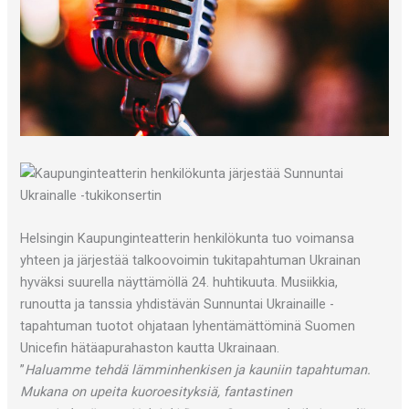
Helsingin Kaupunginteatterin henkilökunta tuo voimansa
yhteen ja järjestää talkoovoimin tukitapahtuman Ukrainan
hyväksi suurella näyttämöllä 24. huhtikuuta. Musiikkia,
runoutta ja tanssia yhdistävän Sunnuntai Ukrainaille -
tapahtuman tuotot ohjataan lyhentämättöminä Suomen
Unicefin hätäapurahaston kautta Ukrainaan.
”
Haluamme tehdä lämminhenkisen ja kauniin tapahtuman.
Mukana on upeita kuoroesityksiä, fantastinen