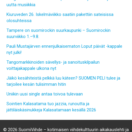
uutta musiikkia
Kiuruveden 26. Iskelmäviikko saatiin pakettiin sateisissa
olosuhteissa
Tampere on suomirockin suurkaupunki – Suomirockin
suurviikko 1.–9.8.
Pauli Mustajärven ennenjulkaisematon Loput päivät -kappale
nyt julki!
Tangomarkkinoiden sävellys- ja sanoituskilpailun
voittajakappale ulkona nyt
Jäikö kesähiteistä pelkkä luu käteen? SUOMEN PELI tulee ja
tarjoilee kesän tulisimman hitin
Uniikin uusi single antaa toivoa tulevaan
Sointien Kalasatama tuo jazzia, runoutta ja
jättiläiskäsinukkeja Kalasatamaan kesällä 2026
© 2026 SuomiViihde – kotimaisen viihdekulttuurin aikakauslehti ja