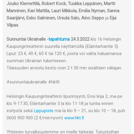
Jouko Klemettilä, Robert Kock, Tuukka Leppänen, Martti
Manninen, Kari Mattila, Lauri Mikkola, Emilia Nyman, Sanna
Saarijärvi, Esko Salminen, Ursula Salo, Aino Seppo
ja
Eija
Vilpas
.
Sunnuntai Ukrainalle
-tapahtuma
24.3.2022
klo 16 Helsingin
Kaupunginteatterin suurella näyttämöllä (Eläintarhantie 5)
Liput: 25 €, 40 €, 60 € tai 120 €, joista voi valita haluamansa
summan Ukrainan tukemiseen.
Tilaisuuden arvioitu kesto noin 2 t 30 min sisältäen väliajan.
#sunnuntaiukrainalle #hktfi
Helsingin Kaupunginteatterin lipunmyynti, Ensi linja 2, ma-pe
klo 9-17.30, Eläintarhantie 5 la klo 11-18 ja tuntia ennen
esitystä sekä
Lippupiste
ma-la klo 9 – 21, su klo 10 – 18, puh.
0600 900 900 (2 €/min+pvm)
www.hkt.fi
Yhteinen turvallisuutemme on meille tärkeää. Tutustuthan