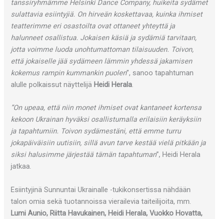
tanssiryhmämme Helsinki Dance Company, huikeita sydämet
sulattavia esiintyjiä. On hirveän koskettavaa, kuinka ihmiset
teatterimme eri osastoilta ovat ottaneet yhteyttä ja
halunneet osallistua. Jokaisen käsiä ja sydämiä tarvitaan,
jotta voimme luoda unohtumattoman tilaisuuden. Toivon,
että jokaiselle jää sydämeen lämmin yhdessä jakamisen
kokemus rampin kummankin puolen
”, sanoo tapahtuman
alulle polkaissut näyttelijä
Heidi Herala
.
”On upeaa, että niin monet ihmiset ovat kantaneet kortensa
kekoon Ukrainan hyväksi osallistumalla erilaisiin keräyksiin
ja tapahtumiin. Toivon sydämestäni, että emme turru
jokapäiväisiin uutisiin, sillä avun tarve kestää vielä pitkään ja
siksi halusimme järjestää tämän tapahtuman
”, Heidi Herala
jatkaa.
Esiintyjinä Sunnuntai Ukrainalle -tukikonsertissa nähdään
talon omia sekä tuotannoissa vierailevia taiteilijoita, mm.
Lumi Aunio, Riitta Havukainen, Heidi Herala, Vuokko Hovatta,