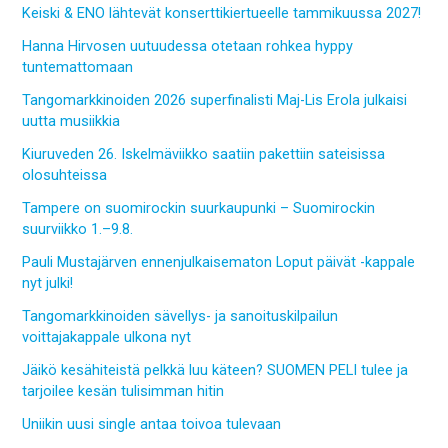
Keiski & ENO lähtevät konserttikiertueelle tammikuussa 2027!
Hanna Hirvosen uutuudessa otetaan rohkea hyppy
tuntemattomaan
Tangomarkkinoiden 2026 superfinalisti Maj-Lis Erola julkaisi
uutta musiikkia
Kiuruveden 26. Iskelmäviikko saatiin pakettiin sateisissa
olosuhteissa
Tampere on suomirockin suurkaupunki – Suomirockin
suurviikko 1.–9.8.
Pauli Mustajärven ennenjulkaisematon Loput päivät -kappale
nyt julki!
Tangomarkkinoiden sävellys- ja sanoituskilpailun
voittajakappale ulkona nyt
Jäikö kesähiteistä pelkkä luu käteen? SUOMEN PELI tulee ja
tarjoilee kesän tulisimman hitin
Uniikin uusi single antaa toivoa tulevaan