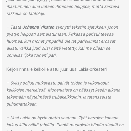
ihastuminen aina uuteen ihmiseen helppoa, mutta kestävä
rakkaus on tahtolaji.
–
Tästä
Johanna Viksten
synnytti tekstiin ajatuksen, johon
pystyn helposti samaistumaan. Pitkässä parisuhteessa
huomaa, kun monet ympärillä olevat pariskunnat eroavat
äkisti, vaikka juuri olisi häitä vietetty. Kai me ollaan se
onnekas ”joka toinen” pari.
Keijon rinnalle keikoille astui juuri uusi Lakia-orkesteri.
–
Syksy soljuu mukavasti: päivät töiden ja viikonloput
keikkojen merkeissä. Monenlaista on päässyt kesän aikana
tekemään näytelmästä trubakeikkoihin, lavatansseista
puhumattakaan.
–
Uusi Lakia on hyvin otettu vastaan. Työt herrojen kanssa
jatkuu kiihtyvällä tahdilla. Pieniä muutoksia bändin sisällä on