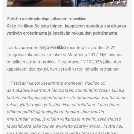
Palkittu iskelmälaulaja julkaisee musiikkia
Keijo Hietikon Se joka toinen -kappaleen sanoitus sai alkunsa
ystävän erotarinasta ja kestävän rakkauden pohdinnasta
Loistavaääninen
Keijo Hietikko
muistetaan vuoden 2022
Tangokuninkaana sekä IskelmäMestarina 2017. Nyt luvassa
on jälleen uutta musiikkia. Perjantaina 17.10.2025 julkaistun
kappaleen idea syntyi, kun ystävä kertoi hänelle erotarinan.
–
Ystäväni kertoi kaverimme eronneen. Puoliso oli
aamukahvilla kertonut lähdöstään, suunnitelmistaan, kuinka
lasten huoltajuus järjestetään – ilmoitusasiana. Ero tuli puun
takaa, yllätti myös ystäväni. Hän oli tolaltaan. Luin hänen
päänsä päältä ajatuskuplasta huolen. Jäin itsekin
miettimään eroja, ja niiden vaikutusta meihin, sekä yleistä
lausahdusta ’joka toinen avioliitto päättyy eroon’. Mutta hei,
joka toinen pari pysyy yhdessä! Hehkutetaan sitä! Onhan