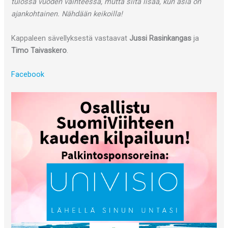
tulossa vuoden vaihteessa, mutta siitä lisää, kun asia on
ajankohtainen. Nähdään keikoilla!
Kappaleen sävellyksestä vastaavat
Jussi Rasinkangas
ja
Timo Taivaskero
.
Facebook