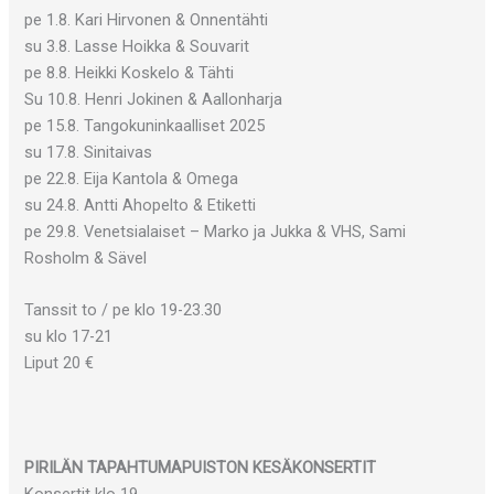
pe 1.8. Kari Hirvonen & Onnentähti
su 3.8. Lasse Hoikka & Souvarit
pe 8.8. Heikki Koskelo & Tähti
Su 10.8. Henri Jokinen & Aallonharja
pe 15.8. Tangokuninkaalliset 2025
su 17.8. Sinitaivas
pe 22.8. Eija Kantola & Omega
su 24.8. Antti Ahopelto & Etiketti
pe 29.8. Venetsialaiset – Marko ja Jukka & VHS, Sami
Rosholm & Sävel
Tanssit to / pe klo 19-23.30
su klo 17-21
Liput 20 €
PIRILÄN TAPAHTUMAPUISTON KESÄKONSERTIT