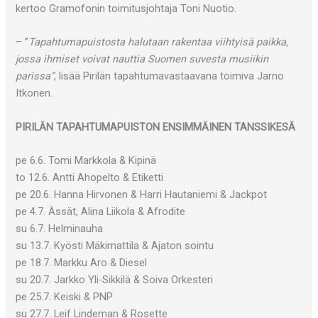
kertoo Gramofonin toimitusjohtaja Toni Nuotio.
– ”
Tapahtumapuistosta halutaan rakentaa viihtyisä paikka,
jossa ihmiset voivat nauttia Suomen suvesta musiikin
parissa”
, lisää Pirilän tapahtumavastaavana toimiva Jarno
Itkonen.
PIRILÄN TAPAHTUMAPUISTON ENSIMMÄINEN TANSSIKESÄ
pe 6.6. Tomi Markkola & Kipinä
to 12.6. Antti Ahopelto & Etiketti
pe 20.6. Hanna Hirvonen & Harri Hautaniemi & Jackpot
pe 4.7. Ässät, Alina Liikola & Afrodite
su 6.7. Helminauha
su 13.7. Kyösti Mäkimattila & Ajaton sointu
pe 18.7. Markku Aro & Diesel
su 20.7. Jarkko Yli-Sikkilä & Soiva Orkesteri
pe 25.7. Keiski & PNP
su 27.7. Leif Lindeman & Rosette