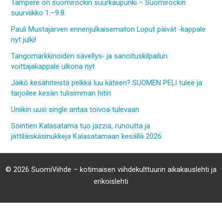
Tampere on suomirockin suurkaupunki – Suomirockin
suurviikko 1.–9.8.
Pauli Mustajärven ennenjulkaisematon Loput päivät -kappale
nyt julki!
Tangomarkkinoiden sävellys- ja sanoituskilpailun
voittajakappale ulkona nyt
Jäikö kesähiteistä pelkkä luu käteen? SUOMEN PELI tulee ja
tarjoilee kesän tulisimman hitin
Uniikin uusi single antaa toivoa tulevaan
Sointien Kalasatama tuo jazzia, runoutta ja
jättiläiskäsinukkeja Kalasatamaan kesällä 2026
© 2026 SuomiViihde – kotimaisen viihdekulttuurin aikakauslehti ja
erikoislehti