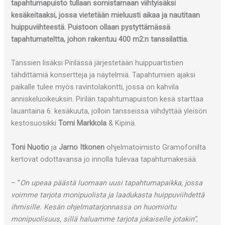
tapahtumapuisto tullaan somistamaan viihtyisäksi
kesäkeitaaksi, jossa vietetään mieluusti aikaa ja nautitaan
huippuviihteestä. Puistoon ollaan pystyttämässä
tapahtumateltta, johon rakentuu 400 m2:n tanssilattia.
Tanssien lisäksi Pirilässä järjestetään huippuartistien
tähdittämiä konsertteja ja näytelmiä. Tapahtumien ajaksi
paikalle tulee myös ravintolakontti, jossa on kahvila
anniskeluoikeuksin. Pirilän tapahtumapuiston kesä starttaa
lauantaina 6. kesäkuuta, jolloin tansseissa viihdyttää yleisön
kestosuosikki
Tomi Markkola
& Kipinä.
Toni Nuotio
ja
Jarno Itkonen
ohjelmatoimisto Gramofonilta
kertovat odottavansa jo innolla tulevaa tapahtumakesää.
– ”
On upeaa päästä luomaan uusi tapahtumapaikka, jossa
voimme tarjota monipuolista ja laadukasta huippuviihdettä
ihmisille. Kesän ohjelmatarjonnassa on huomioitu
monipuolisuus, sillä haluamme tarjota jokaiselle jotakin”
,