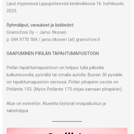
Liput myynnissä Lippupisteessä keskiviikkona 16. huhtikuuta
2025.
Ryhmäliput, varaukset ja lisätiedot:
Gramofoni Oy – Jarno Itkonen
p. 044 9770 504 / jarno.itkonen (at) gramofoni.fi
SAAPUMINEN PIRILÄN TAPAHTUMAPUISTOON
Pirilän tapahtumapuistoon on helppo tulla julkisilla
kulkuneuvoilla, pyörällä tai omalla autolla. Bussin 50 pysäkki
on tapahtumapuiston vieressä. Pirilän pihapiirin osoite on
Piriläntie 155. (Myös Piriläntie 175 ohjaa samaan pihapiiriin).
Alue on esteetön. Alueelta löytyvät invapaikoitus ja
taksitolppa.