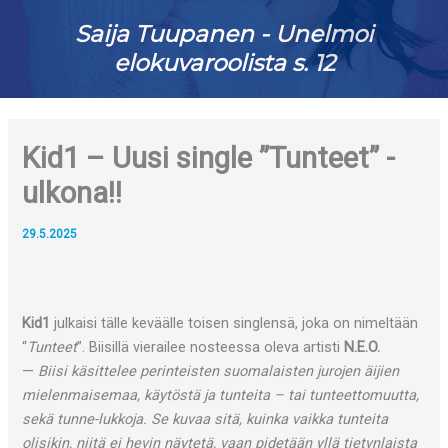
Saija Tuupanen - Unelmoi
elokuvaroolista s. 12
Kid1 – Uusi single ”Tunteet” -
ulkona!!
29.5.2025
Kid1
julkaisi tälle keväälle toisen singlensä, joka on nimeltään
“
Tunteet
”. Biisillä vierailee nosteessa oleva artisti
N.E.O.
—
Biisi käsittelee perinteisten suomalaisten jurojen äijien
mielenmaisemaa, käytöstä ja tunteita – tai tunteettomuutta,
sekä tunne-lukkoja. Se kuvaa sitä, kuinka vaikka tunteita
olisikin, niitä ei hevin näytetä, vaan pidetään yllä tietynlaista