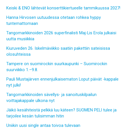
Keiski & ENO lähtevät konserttikiertueelle tammikuussa 2027!
Hanna Hirvosen uutuudessa otetaan rohkea hyppy
tuntemattomaan
Tangomarkkinoiden 2026 superfinalisti Maj-Lis Erola julkaisi
uutta musiikkia
Kiuruveden 26. Iskelmäviikko saatiin pakettiin sateisissa
olosuhteissa
Tampere on suomirockin suurkaupunki – Suomirockin
suurviikko 1.–9.8.
Pauli Mustajärven ennenjulkaisematon Loput päivät -kappale
nyt julki!
Tangomarkkinoiden sävellys- ja sanoituskilpailun
voittajakappale ulkona nyt
Jäikö kesähiteistä pelkkä luu käteen? SUOMEN PELI tulee ja
tarjoilee kesän tulisimman hitin
Uniikin uusi single antaa toivoa tulevaan