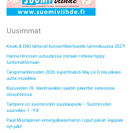
Uusimmat
Keiski & ENO lähtevät konserttikiertueelle tammikuussa 2027!
Hanna Hirvosen uutuudessa otetaan rohkea hyppy
tuntemattomaan
Tangomarkkinoiden 2026 superfinalisti Maj-Lis Erola julkaisi
uutta musiikkia
Kiuruveden 26. Iskelmäviikko saatiin pakettiin sateisissa
olosuhteissa
Tampere on suomirockin suurkaupunki – Suomirockin
suurviikko 1.–9.8.
Pauli Mustajärven ennenjulkaisematon Loput päivät -kappale
nyt julki!