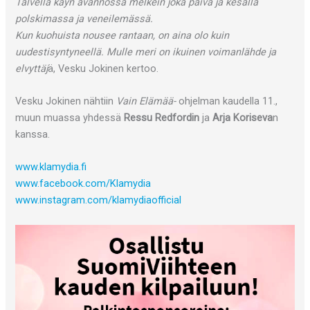
Talvella käyn avannossa melkein joka päivä ja kesällä
polskimassa ja veneilemässä.
Kun kuohuista nousee rantaan, on aina olo kuin
uudestisyntyneellä. Mulle meri on ikuinen voimanlähde ja
elvyttäj
ä, Vesku Jokinen kertoo.
Vesku Jokinen nähtiin
Vain Elämää-
ohjelman kaudella 11.,
muun muassa yhdessä
Ressu Redfordin
ja
Arja Koriseva
n
kanssa.
www.klamydia.fi
www.facebook.com/Klamydia
www.instagram.com/klamydiaofficial