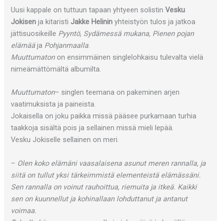
Uusi kappale on tuttuun tapaan yhtyeen solistin
Vesku
Jokisen
ja kitaristi
Jakke Helinin
yhteistyön tulos ja jatkoa
jättisuosikeille
Pyyntö
,
Sydämessä
mukana, Pienen pojan
elämää
ja
Pohjanmaalla
.
Muuttumaton
on ensimmäinen singlelohkaisu tulevalta vielä
nimeämättömältä albumilta.
Muuttumaton
– singlen teemana on pakeminen arjen
vaatimuksista ja paineista.
Jokaisella on joku paikka missä pääsee purkamaan turhia
taakkoja sisältä pois ja sellainen missä mieli lepää.
Vesku Jokiselle sellainen on meri.
–
Olen koko elämäni vaasalaisena asunut meren rannalla, ja
siitä on tullut yksi tärkeimmistä elementeistä elämässäni.
Sen rannalla on voinut rauhoittua, riemuita ja itkeä. Kaikki
sen on kuunnellut ja kohinallaan lohduttanut ja antanut
voimaa.