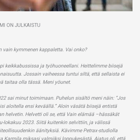
 on vain kymmenen kappaletta. Vai onko?
pi keikkabussissa ja työhuoneellani. Heittelimme biisejä
suutta. Jossain vaiheessa tuntui siltä, että sellaista ei
mä taitaa olla tässä. Meni yöunet.
22 sai minut toimimaan. Puhelun sisältö meni näin: ”Jos
i aloitella ensi keväällä.” Aloin väsätä biisejä entistä
n helvetin. Helvetti oli se, että Vain elämää –hässäkät
u-lokakuu 2023. Siitä kuitenkin selvittiin, ja välissä
teollisuudenkin äänityksiä. Kävimme Petrax-studiolla
 Karmila miksasi valmiiksi loppukesästä. Ajatus oli, että