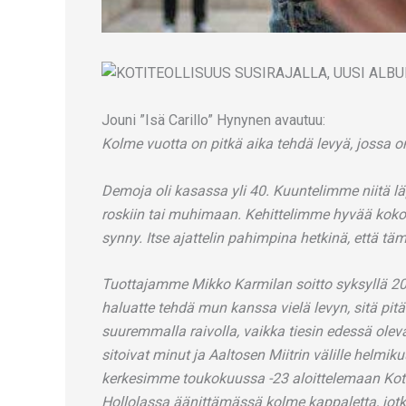
Jouni ”Isä Carillo” Hynynen avautuu:
Kolme vuotta on pitkä aika tehdä levyä, jossa
Demoja oli kasassa yli 40. Kuuntelimme niitä lä
roskiin tai muhimaan. Kehittelimme hyvää kokonai
synny. Itse ajattelin pahimpina hetkinä, että tä
Tuottajamme Mikko Karmilan soitto syksyllä 20
haluatte tehdä mun kanssa vielä levyn, sitä pitäis
suuremmalla raivolla, vaikka tiesin edessä oleva
sitoivat minut ja Aaltosen Miitrin välille helmiku
kerkesimme toukokuussa -23 aloittelemaan Koti
Hollolassa äänittämässä kolme kappaletta, jotka