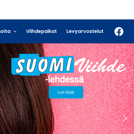
moita
Viihdepaikat
Levyarvostelut
Lue lisää