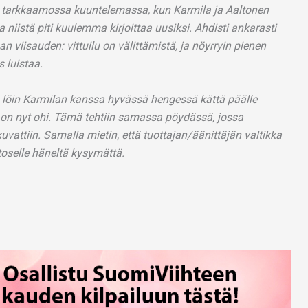
 tarkkaamossa kuuntelemassa, kun Karmila ja Aaltonen
Osa niistä piti kuulemma kirjoittaa uusiksi. Ahdisti ankarasti
n viisauden: vittuilu on välittämistä, ja nöyrryin pienen
s luistaa.
 löin Karmilan kanssa hyvässä hengessä kättä päälle
ö on nyt ohi. Tämä tehtiin samassa pöydässä, jossa
vattiin. Samalla mietin, että tuottajan/äänittäjän valtikka
ltoselle häneltä kysymättä.