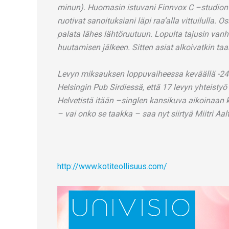
minun). Huomasin istuvani Finnvox C –studion
ruotivat sanoituksiani läpi raa’alla vittuilulla. 
palata lähes lähtöruutuun. Lopulta tajusin vanha
huutamisen jälkeen. Sitten asiat alkoivatkin taa
Levyn miksauksen loppuvaiheessa keväällä -24
Helsingin Pub Sirdiessä, että 17 levyn yhteisty
Helvetistä itään –singlen kansikuva aikoinaan ku
– vai onko se taakka – saa nyt siirtyä Miitri Aa
http://www.kotiteollisuus.com/