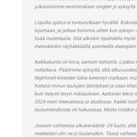
julkaisisimme ensimmäisen singlen jo syksyllä 
Lopulta ajatus ei tuntunutkaan hyvältä. Kokona
lojumaan, ja jatkaa hommia sitten kun syksyn -
lisää materiaalia. Sitä alkoikin tipahdella myös k
mennäänkin räyhäkkäällä asenteella eteenpäin, 
Keikkakunto oli kova, samoin tahtotila. Lisäksi 
nollattava. Päätimme syksyllä, että alkuvuodes
Nightwish-kiireiden takia kerennyt matkaan, mut
hoitaisi minun laulujeni äänitykset ja osan ki
kuin tietysti levyn miksauksen. Aaltonen tekis
2024 meni treenatessa ja studiossa. Kaikki tuntu
laulumelodioista oli hakusessa. Mutta niitäkin a
Jossain vaiheessa alkukeväästä -24 luulin, että 
mielestäni olin ne jo laulanutkin. Tässä vaihees