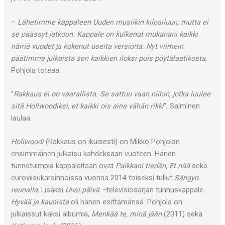
–
Lähetimme kappaleen Uuden musiikin kilpailuun, mutta ei
se päässyt jatkoon. Kappale on kulkenut mukanani kaikki
nämä vuodet ja kokenut useita versioita. Nyt viimein
päätimme julkaista sen kaikkien iloksi pois pöytälaatikosta
,
Pohjola toteaa.
”
Rakkaus ei oo vaarallista. Se sattuu vaan niihin, jotka luulee
sitä Holiwoodiksi, et kaikki ois aina vähän rikki
”, Salminen
laulaa.
Holiwoodi
(Rakkaus on ikuisesti) on Mikko Pohjolan
ensimmäinen julkaisu kahdeksaan vuoteen. Hänen
tunnetuimpia kappaleitaan ovat
Paikkani tiedän, Et nää
sekä
euroviisukarsinnoissa vuonna 2014 toiseksi tullut
Sängyn
reunalla
. Lisäksi
Uusi päivä –
televisiosarjan tunnuskappale
Hyvää ja kaunista
oli hänen esittämänsä. Pohjola on
julkaissut kaksi albumia,
Menkää te, minä jään
(2011) sekä