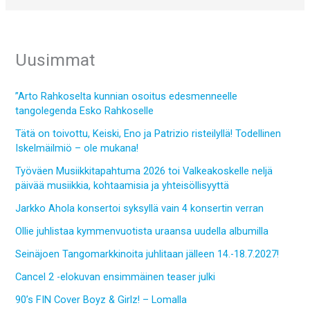
Uusimmat
”Arto Rahkoselta kunnian osoitus edesmenneelle
tangolegenda Esko Rahkoselle
Tätä on toivottu, Keiski, Eno ja Patrizio risteilyllä! Todellinen
Iskelmäilmiö – ole mukana!
Työväen Musiikkitapahtuma 2026 toi Valkeakoskelle neljä
päivää musiikkia, kohtaamisia ja yhteisöllisyyttä
Jarkko Ahola konsertoi syksyllä vain 4 konsertin verran
Ollie juhlistaa kymmenvuotista uraansa uudella albumilla
Seinäjoen Tangomarkkinoita juhlitaan jälleen 14.-18.7.2027!
Cancel 2 -elokuvan ensimmäinen teaser julki
90’s FIN Cover Boyz & Girlz! – Lomalla