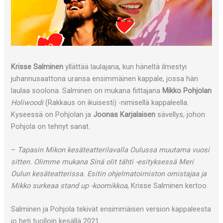
Krisse Salminen
yllättää laulajana, kun häneltä ilmestyi
juhannusaattona uransa ensimmäinen kappale, jossa hän
laulaa soolona. Salminen on mukana fiittajana
Mikko Pohjolan
Holiwoodi
(Rakkaus on ikuisesti) -nimisellä kappaleella.
Kyseessä on Pohjolan ja
Joonas Karjalaisen
sävellys, johon
Pohjola on tehnyt sanat.
–
Tapasin Mikon kesäteatterilavalla Oulussa muutama vuosi
sitten. Olimme mukana Sinä olit tähti -esityksessä Meri
Oulun kesäteatterissa. Esitin ohjelmatoimiston omistajaa ja
Mikko surkeaa stand up -koomikkoa
, Krisse Salminen kertoo.
Salminen ja Pohjola tekivät ensimmäisen version kappaleesta
jo heti tuolloin kesällä 2021.