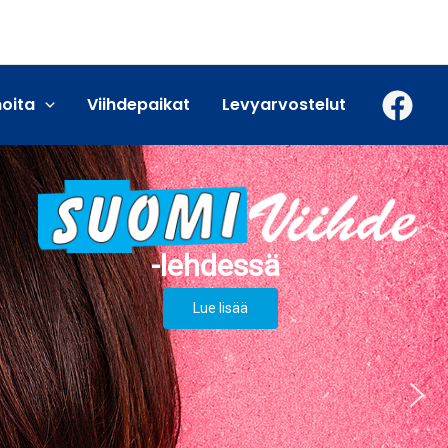
moita
Viihdepaikat
Levyarvostelut
Lue lisää