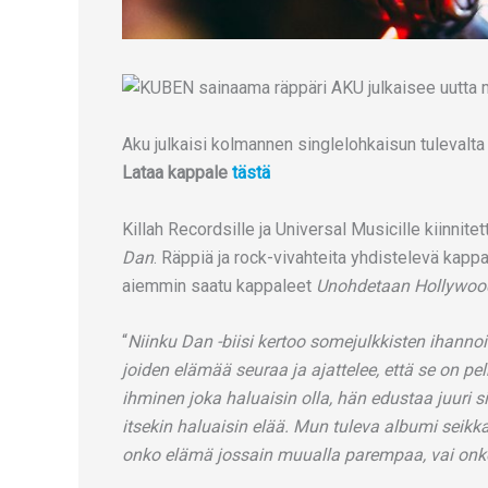
Aku julkaisi kolmannen singlelohkaisun tulevalta
Lataa kappale
tästä
Killah Recordsille ja Universal Musicille kiinnitet
Dan
. Räppiä ja rock-vivahteita yhdistelevä kappa
aiemmin saatu kappaleet
Unohdetaan Hollywood
“
Niinku Dan -biisi kertoo somejulkkisten ihannoi
joiden elämää seuraa ja ajattelee, että se on pe
ihminen joka haluaisin olla, hän edustaa juuri s
itsekin haluaisin elää. Mun tuleva albumi seikka
onko elämä jossain muualla parempaa, vai onko m