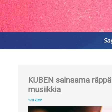
Sai
KUBEN sainaama räppäri
musiikkia
17.3.2022