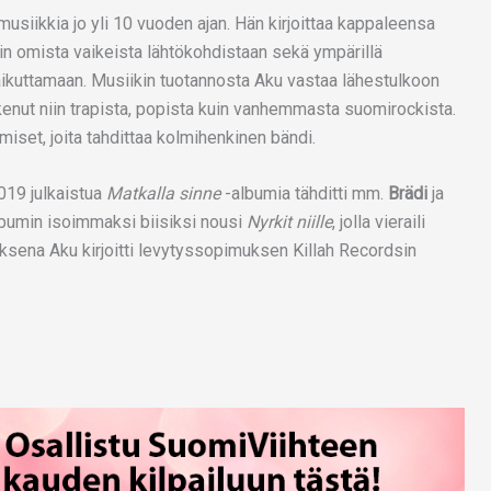
siikkia jo yli 10 vuoden ajan. Hän kirjoittaa kappaleensa
iin omista vaikeista lähtökohdistaan sekä ympärillä
ä vaikuttamaan. Musiikin tuotannosta Aku vastaa lähestulkoon
akenut niin trapista, popista kuin vanhemmasta suomirockista.
miset, joita tahdittaa kolmihenkinen bändi.
2019 julkaistua
Matkalla sinne
-albumia tähditti mm.
Brädi
ja
bumin isoimmaksi biisiksi nousi
Nyrkit niille
, jolla vieraili
auksena Aku kirjoitti levytyssopimuksen Killah Recordsin