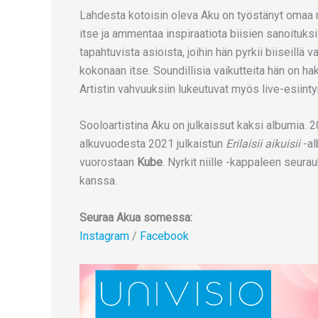
Lahdesta kotoisin oleva Aku on työstänyt omaa mu
itse ja ammentaa inspiraatiota biisien sanoituks
tapahtuvista asioista, joihin hän pyrkii biiseill
kokonaan itse. Soundillisia vaikutteita hän on h
Artistin vahvuuksiin lukeutuvat myös live-esiinty
Sooloartistina Aku on julkaissut kaksi albumia. 
alkuvuodesta 2021 julkaistun
Erilaisii aikuisii
-al
vuorostaan
Kube
. Nyrkit niille -kappaleen seur
kanssa.
Seuraa Akua somessa:
Instagram
/
Facebook