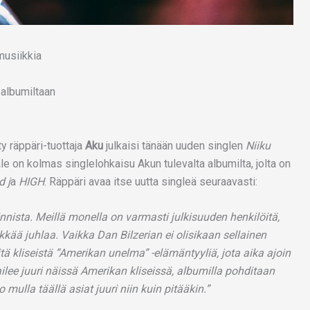
 albumiltaan
ty räppäri-tuottaja
Aku
julkaisi tänään uuden singlen
Niiku
le on kolmas singlelohkaisu Akun tulevalta albumilta, jolta on
 j
a
HIGH
. Räppäri avaa itse uutta singleä seuraavasti:
nnista. Meillä monella on varmasti julkisuuden henkilöitä,
lkkää juhlaa. Vaikka Dan Bilzerian ei olisikaan sellainen
itä kliseistä ”Amerikan unelma” -elämäntyyliä, jota aika ajoin
ilee juuri näissä Amerikan kliseissä, albumilla pohditaan
ulla täällä asiat juuri niin kuin pitääkin.”