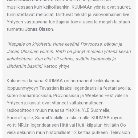
musiikissaan kuin keikoillaankin. KUUMAAn ydintä ovat suuret,
tunnistettavat melodiat, tarttuvat tekstit ja valovoimainen live.
Yhtyeen vastaavana tuottajana toimii useista megahiteistään
tunnettu
Jonas Olsso
n.
”Kappale on kirjoitettu viime kesänä Porvoossa, bändin ja
Jonas Olssonin voimin. Retki on jäänyt mieleen yhtenä kesän
kohokohtana. Kun biisi oli valmis, syötiin kalatacoja ja
lähdettiin baariin
,” kertoo yhtye.
Kuluneena kesänä KUUMAA on hurmannut keikkakansaa
loppuunmyydyn Tavastian lisäksi legendaarisilla festarilavoilla,
kuten Ilosaarirockissa, Provinssissa ja Weekend Festivaleilla.
Yhtyeen julkaisut ovat yltäneet valtakunnalliseen
radiosoittoon muun muassa YleX:lle, YLE Suomelle,
SuomiPopille, SuomiRockille ja Iskelmälle. KUUMAA myös
voitti NRJ:n legendaarisen Hitti vai Huti -kilpailun hitillään Oo
vielä sekunnin mun historialliset 12 kertaa putkeen. Television