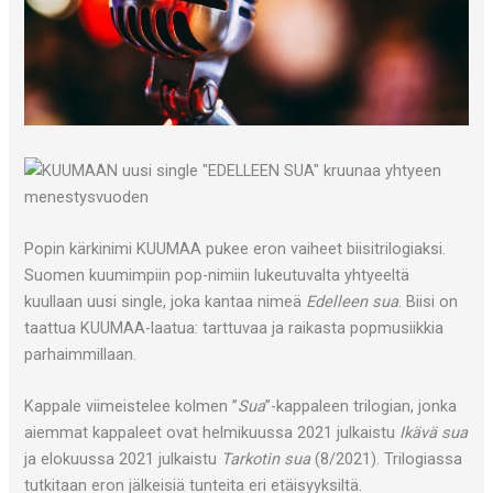
Popin kärkinimi KUUMAA pukee eron vaiheet biisitrilogiaksi.
Suomen kuumimpiin pop-nimiin lukeutuvalta yhtyeeltä
kuullaan uusi single, joka kantaa nimeä
Edelleen sua
. Biisi on
taattua KUUMAA-laatua: tarttuvaa ja raikasta popmusiikkia
parhaimmillaan.
Kappale viimeistelee kolmen ”
Sua
”-kappaleen trilogian, jonka
aiemmat kappaleet ovat helmikuussa 2021 julkaistu
Ikävä sua
ja elokuussa 2021 julkaistu
Tarkotin sua
(8/2021). Trilogiassa
tutkitaan eron jälkeisiä tunteita eri etäisyyksiltä.