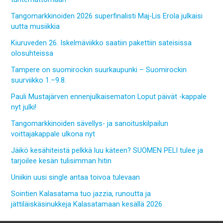
Tangomarkkinoiden 2026 superfinalisti Maj-Lis Erola julkaisi
uutta musiikkia
Kiuruveden 26. Iskelmäviikko saatiin pakettiin sateisissa
olosuhteissa
Tampere on suomirockin suurkaupunki – Suomirockin
suurviikko 1.–9.8.
Pauli Mustajärven ennenjulkaisematon Loput päivät -kappale
nyt julki!
Tangomarkkinoiden sävellys- ja sanoituskilpailun
voittajakappale ulkona nyt
Jäikö kesähiteistä pelkkä luu käteen? SUOMEN PELI tulee ja
tarjoilee kesän tulisimman hitin
Uniikin uusi single antaa toivoa tulevaan
Sointien Kalasatama tuo jazzia, runoutta ja
jättiläiskäsinukkeja Kalasatamaan kesällä 2026