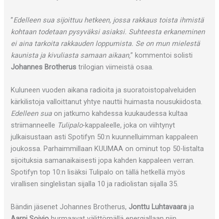
”
Edelleen sua sijoittuu hetkeen, jossa rakkaus toista ihmistä
kohtaan todetaan pysyväksi asiaksi. Suhteesta erkaneminen
ei aina tarkoita rakkauden loppumista. Se on mun mielestä
kaunista ja kivuliasta samaan aikaan,
” kommentoi solisti
Johannes Brotherus
trilogian viimeistä osaa.
Kuluneen vuoden aikana radioita ja suoratoistopalveluiden
kärkilistoja valloittanut yhtye nauttii huimasta nousukiidosta.
Edelleen sua
on jatkumo kahdessa kuukaudessa kultaa
striimanneelle
Tulipalo
-kappaleelle, joka on viihtynyt
julkaisustaan asti Spotifyn 50:n kuunnelluimman kappaleen
joukossa. Parhaimmillaan KUUMAA on ominut top 50-listalta
sijoituksia samanaikaisesti jopa kahden kappaleen verran.
Spotifyn top 10:n lisäksi Tulipalo on tällä hetkellä myös
virallisen singlelistan sijalla 10 ja radiolistan sijalla 35.
Bändin jäsenet Johannes Brotherus,
Jonttu Luhtavaara
ja
Aarni Soivio
hurmaavat välittömällä energiallaan niin