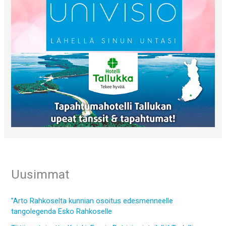
Uusimmat
”Arto Rahkoselta kunnian osoitus edesmenneelle
tangolegenda Esko Rahkoselle