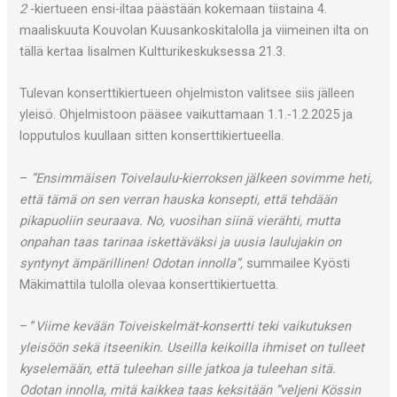
2
-kiertueen ensi-iltaa päästään kokemaan tiistaina 4.
maaliskuuta Kouvolan Kuusankoskitalolla ja viimeinen ilta on
tällä kertaa Iisalmen Kultturikeskuksessa 21.3.
Tulevan konserttikiertueen ohjelmiston valitsee siis jälleen
yleisö. Ohjelmistoon pääsee vaikuttamaan 1.1.-1.2.2025 ja
lopputulos kuullaan sitten konserttikiertueella.
–
”Ensimmäisen Toivelaulu-kierroksen jälkeen sovimme heti,
että tämä on sen verran hauska konsepti, että tehdään
pikapuoliin seuraava. No, vuosihan siinä vierähti, mutta
onpahan taas tarinaa iskettäväksi ja uusia laulujakin on
syntynyt ämpärillinen! Odotan innolla”,
summailee Kyösti
Mäkimattila tulolla olevaa konserttikiertuetta.
– ”
Viime kevään Toiveiskelmät-konsertti teki vaikutuksen
yleisöön sekä itseenikin. Useilla keikoilla ihmiset on tulleet
kyselemään, että tuleehan sille jatkoa ja tuleehan sitä.
Odotan innolla, mitä kaikkea taas keksitään ”veljeni Kössin