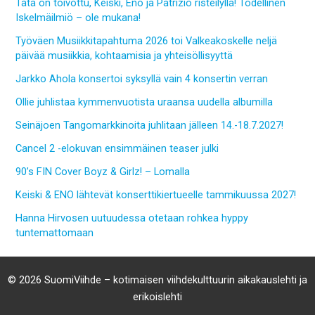
Tätä on toivottu, Keiski, Eno ja Patrizio risteilyllä! Todellinen
Iskelmäilmiö – ole mukana!
Työväen Musiikkitapahtuma 2026 toi Valkeakoskelle neljä
päivää musiikkia, kohtaamisia ja yhteisöllisyyttä
Jarkko Ahola konsertoi syksyllä vain 4 konsertin verran
Ollie juhlistaa kymmenvuotista uraansa uudella albumilla
Seinäjoen Tangomarkkinoita juhlitaan jälleen 14.-18.7.2027!
Cancel 2 -elokuvan ensimmäinen teaser julki
90’s FIN Cover Boyz & Girlz! – Lomalla
Keiski & ENO lähtevät konserttikiertueelle tammikuussa 2027!
Hanna Hirvosen uutuudessa otetaan rohkea hyppy
tuntemattomaan
© 2026 SuomiViihde – kotimaisen viihdekulttuurin aikakauslehti ja
erikoislehti