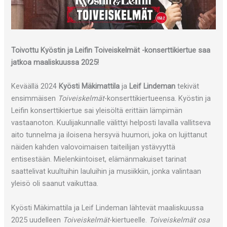
Toivottu Kyöstin ja Leifin Toiveiskelmät -konserttikiertue saa
jatkoa maaliskuussa 2025!
Keväällä 2024
Kyösti Mäkimattila
ja
Leif Lindeman
tekivät
ensimmäisen
Toiveiskelmät
-konserttikiertueensa. Kyöstin ja
Leifin konserttikiertue sai yleisöltä erittäin lämpimän
vastaanoton. Kuulijakunnalle välittyi helposti lavalla vallitseva
aito tunnelma ja iloisena hersyvä huumori, joka on lujittanut
näiden kahden valovoimaisen taiteilijan ystävyyttä
entisestään. Mielenkiintoiset, elämänmakuiset tarinat
saattelivat kuultuihin lauluihin ja musiikkiin, jonka valintaan
yleisö oli saanut vaikuttaa.
Kyösti Mäkimattila ja Leif Lindeman lähtevät maaliskuussa
2025 uudelleen
Toiveiskelmät
-kiertueelle.
Toiveiskelmät osa