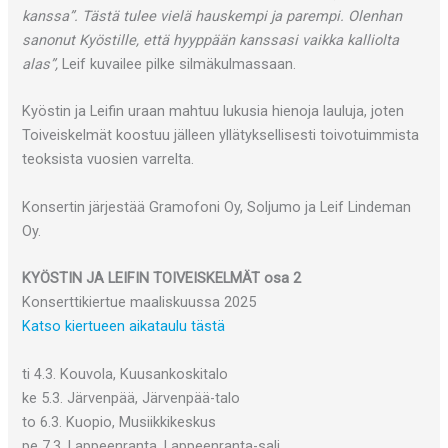
kanssa”. Tästä tulee vielä hauskempi ja parempi. Olenhan
sanonut Kyöstille, että hyyppään kanssasi vaikka kalliolta
alas”,
Leif kuvailee pilke silmäkulmassaan.
Kyöstin ja Leifin uraan mahtuu lukusia hienoja lauluja, joten
Toiveiskelmät koostuu jälleen yllätyksellisesti toivotuimmista
teoksista vuosien varrelta.
Konsertin järjestää Gramofoni Oy, Soljumo ja Leif Lindeman
Oy.
KYÖSTIN JA LEIFIN TOIVEISKELMÄT osa 2
Konserttikiertue maaliskuussa 2025
Katso kiertueen aikataulu tästä
ti 4.3. Kouvola, Kuusankoskitalo
ke 5.3. Järvenpää, Järvenpää-talo
to 6.3. Kuopio, Musiikkikeskus
pe 7.3. Lappeenranta, Lappeenranta-sali