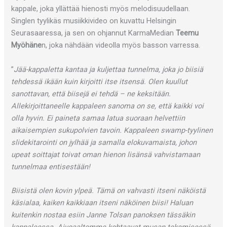
kappale, joka yllättää hienosti myös melodisuudellaan.
Singlen tyylikäs musiikkivideo on kuvattu Helsingin
Seurasaaressa, ja sen on ohjannut KarmaMedian
Teemu
Myöhäne
n, joka nähdään videolla myös basson varressa.
”
Jää-kappaletta kantaa ja kuljettaa tunnelma, joka jo biisiä
tehdessä ikään kuin kirjoitti itse itsensä. Olen kuullut
sanottavan, että biisejä ei tehdä – ne keksitään.
Allekirjoittaneelle kappaleen sanoma on se, että kaikki voi
olla hyvin. Ei paineta samaa latua suoraan helvettiin
aikaisempien sukupolvien tavoin. Kappaleen swamp-tyylinen
slidekitarointi on jylhää ja samalla elokuvamaista, johon
upeat soittajat toivat oman hienon lisänsä vahvistamaan
tunnelmaa entisestään!
Biisistä olen kovin ylpeä. Tämä on vahvasti itseni näköistä
käsialaa, kaiken kaikkiaan itseni näköinen biisi! Haluan
kuitenkin nostaa esiin Janne Tolsan panoksen tässäkin