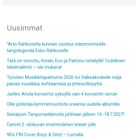
Uusimmat
”Arto Rahkoselta kunnian osoitus edesmenneelle
tangolegenda Esko Rahkoselle
Tätä on toivottu, Keiski, Eno ja Patrizio risteilyllä! Todellinen
Iskelmäilmiö – ole mukana!
Työväen Musiikkitapahtuma 2026 toi Valkeakoskelle neljä
päivää musiikkia, kohtaamisia ja yhteisöllisyyttä
Jarkko Ahola konsertoi syksyllä vain 4 konsertin verran
Ollie juhlistaa kymmenvuotista uraansa uudella albumilla
Seinäjoen Tangomarkkinoita juhlitaan jälleen 14.-18.7.2027!
Cancel 2 -elokuvan ensimmäinen teaser julki
90’s FIN Cover Boyz & Girlz! – Lomalla