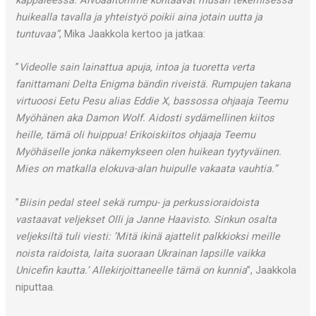
kappaleessa. Aivoaaltomme kohtaavat musan tekemisessä
huikealla tavalla ja yhteistyö poikii aina jotain uutta ja
tuntuvaa”
, Mika Jaakkola kertoo ja jatkaa:
”
Videolle sain lainattua apuja, intoa ja tuoretta verta
fanittamani Delta Enigma bändin riveistä. Rumpujen takana
virtuoosi Eetu Pesu alias Eddie X, bassossa ohjaaja Teemu
Myöhänen aka Damon Wolf. Aidosti sydämellinen kiitos
heille, tämä oli huippua! Erikoiskiitos ohjaaja Teemu
Myöhäselle jonka näkemykseen olen huikean tyytyväinen.
Mies on matkalla elokuva-alan huipulle vakaata vauhtia.”
”
Biisin pedal steel sekä rumpu- ja perkussioraidoista
vastaavat veljekset Olli ja Janne Haavisto. Sinkun osalta
veljeksiltä tuli viesti: ’Mitä ikinä ajattelit palkkioksi meille
noista raidoista, laita suoraan Ukrainan lapsille vaikka
Unicefin kautta.’ Allekirjoittaneelle tämä on kunnia
”, Jaakkola
niputtaa.