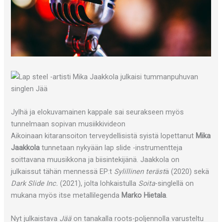
Jylhä ja elokuvamainen kappale sai seurakseen myös
tunnelmaan sopivan musiikkivideon
Aikoinaan kitaransoiton terveydellisistä syistä lopettanut
Mika
Jaakkola
tunnetaan nykyään lap slide -instrumentteja
soittavana muusikkona ja biisintekijänä. Jaakkola on
julkaissut tähän mennessä EP:t
Sylillinen teräst
ä (2020) sekä
Dark Slide Inc.
(2021), jolta lohkaistulla
Soita
-singlellä on
mukana myös itse metallilegenda
Marko Hietala
.
Nyt julkaistava
Jää
on tanakalla roots-poljennolla varusteltu