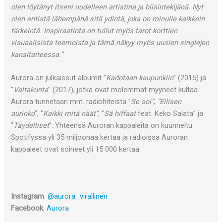
olen löytänyt itseni uudelleen artistina ja biisintekijänä. Nyt
olen entistä lähempänä sitä ydintä, joka on minulle kaikkein
tärkeintä. Inspiraatiota on tullut myös tarot-korttien
visuaalisista teemoista ja tämä näkyy myös uusien singlejen
kansitaiteessa.”
Aurora on julkaissut albumit ”
Kadotaan kaupunkiin
” (2015) ja
”
Valtakunta
” (2017), jotka ovat molemmat myyneet kultaa.
Aurora tunnetaan mm. radiohiteistä ”
Se soi”
,
”Eilisen
aurinko
”, ”
Kaikki mitä näät”
, ”
Sä hiffaat
feat. Keko Salata” ja
”
Täydelliset
”. Yhteensä Auroran kappaleita on kuunneltu
Spotifyssa yli 35 miljoonaa kertaa ja radioissa Auroran
kappaleet ovat soineet yli 15 000 kertaa.
Instagram
:
@aurora_virallinen
Facebook
:
Aurora