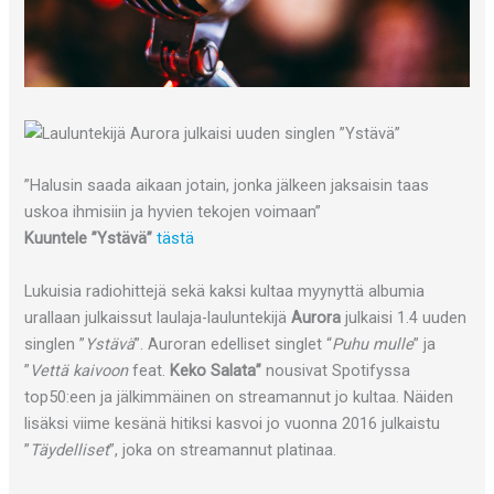
”Halusin saada aikaan jotain, jonka jälkeen jaksaisin taas
uskoa ihmisiin ja hyvien tekojen voimaan”
Kuuntele ”Ystävä”
tästä
Lukuisia radiohittejä sekä kaksi kultaa myynyttä albumia
urallaan julkaissut laulaja-lauluntekijä
Aurora
julkaisi 1.4 uuden
singlen ”
Ystävä
”. Auroran edelliset singlet “
Puhu mulle
” ja
”
Vettä kaivoon
feat.
Keko Salata
”
nousivat Spotifyssa
top50:een ja jälkimmäinen on streamannut jo kultaa. Näiden
lisäksi viime kesänä hitiksi kasvoi jo vuonna 2016 julkaistu
”
Täydelliset
”, joka on streamannut platinaa.