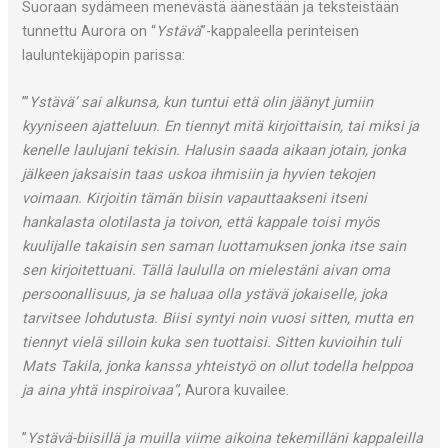
Suoraan sydämeen menevästä äänestään ja teksteistään
tunnettu Aurora on “
Ystävä
”-kappaleella perinteisen
lauluntekijäpopin parissa:
”’
Ystävä’ sai alkunsa, kun tuntui että olin jäänyt jumiin
kyyniseen ajatteluun. En tiennyt mitä kirjoittaisin, tai miksi ja
kenelle laulujani tekisin. Halusin saada aikaan jotain, jonka
jälkeen jaksaisin taas uskoa ihmisiin ja hyvien tekojen
voimaan. Kirjoitin tämän biisin vapauttaakseni itseni
hankalasta olotilasta ja toivon, että kappale toisi myös
kuulijalle takaisin sen saman luottamuksen jonka itse sain
sen kirjoitettuani. Tällä laululla on mielestäni aivan oma
persoonallisuus, ja se haluaa olla ystävä jokaiselle, joka
tarvitsee lohdutusta. Biisi syntyi noin vuosi sitten, mutta en
tiennyt vielä silloin kuka sen tuottaisi. Sitten kuvioihin tuli
Mats Takila, jonka kanssa yhteistyö on ollut todella helppoa
ja aina yhtä inspiroivaa”
, Aurora kuvailee.
”
Ystävä-biisillä ja muilla viime aikoina tekemilläni kappaleilla