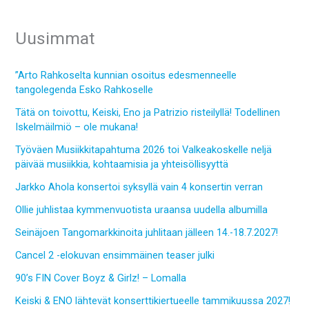
Uusimmat
”Arto Rahkoselta kunnian osoitus edesmenneelle
tangolegenda Esko Rahkoselle
Tätä on toivottu, Keiski, Eno ja Patrizio risteilyllä! Todellinen
Iskelmäilmiö – ole mukana!
Työväen Musiikkitapahtuma 2026 toi Valkeakoskelle neljä
päivää musiikkia, kohtaamisia ja yhteisöllisyyttä
Jarkko Ahola konsertoi syksyllä vain 4 konsertin verran
Ollie juhlistaa kymmenvuotista uraansa uudella albumilla
Seinäjoen Tangomarkkinoita juhlitaan jälleen 14.-18.7.2027!
Cancel 2 -elokuvan ensimmäinen teaser julki
90’s FIN Cover Boyz & Girlz! – Lomalla
Keiski & ENO lähtevät konserttikiertueelle tammikuussa 2027!