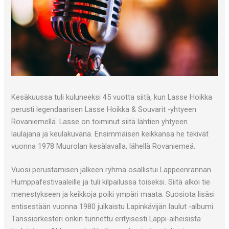
Kesäkuussa tuli kuluneeksi 45 vuotta siitä, kun Lasse Hoikka
perusti legendaarisen Lasse Hoikka & Souvarit -yhtyeen
Rovaniemellä. Lasse on toiminut siitä lähtien yhtyeen
laulajana ja keulakuvana. Ensimmäisen keikkansa he tekivät
vuonna 1978 Muurolan kesälavalla, lähellä Rovaniemeä.
Vuosi perustamisen jälkeen ryhmä osallistui Lappeenrannan
Humppafestivaaleille ja tuli kilpailussa toiseksi. Siitä alkoi tie
menestykseen ja keikkoja poiki ympäri maata. Suosiota lisäsi
entisestään vuonna 1980 julkaistu Lapinkävijän laulut -albumi.
Tanssiorkesteri onkin tunnettu erityisesti Lappi-aiheisista