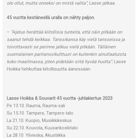
ole ollut, mutta onneksi on mistä valita”
, Lasse jatkaa.
45 vuotta kestäneellä uralla on nähty paljon.
–
“Ajatus herättää kiitollisia tunteita, että näin pitkään on
saanut tehdä keikkaa. Tanssikansa käy vielä tansseissa ja
toivottavasti se perinne jatkuu vielä pitkään. Tälläinen
suomalainen paritanssikulttuuri on kuitenkin ainutlaatuista
koko maailmassa, joten pidetään siitä hyvää huolta”
, Lasse
Hoikka hehkuttaa kiitollisuutta äänessään.
Lasse Hoikka & Souvarit 45 vuotta -juhlakiertue 2023
Pe 13.10. Rauma, Rauma-sali
Su 15.10. Tampere, Tampere-talo
La 21.10. Kuopio, Musiikkikeskus
Su 22.10. Kouvola, Kuusankoskitalo
La 28.10. Ylivieska, Akustiikka