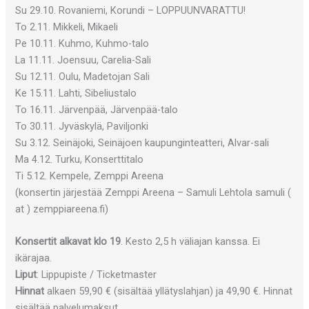
Su 29.10. Rovaniemi, Korundi – LOPPUUNVARATTU!
To 2.11. Mikkeli, Mikaeli
Pe 10.11. Kuhmo, Kuhmo-talo
La 11.11. Joensuu, Carelia-Sali
Su 12.11. Oulu, Madetojan Sali
Ke 15.11. Lahti, Sibeliustalo
To 16.11. Järvenpää, Järvenpää-talo
To 30.11. Jyväskylä, Paviljonki
Su 3.12. Seinäjoki, Seinäjoen kaupunginteatteri, Alvar-sali
Ma 4.12. Turku, Konserttitalo
Ti 5.12. Kempele, Zemppi Areena
(konsertin järjestää Zemppi Areena – Samuli Lehtola samuli (
at ) zemppiareena.fi)
Konsertit alkavat klo 19
. Kesto 2,5 h väliajan kanssa. Ei
ikärajaa.
Liput
: Lippupiste / Ticketmaster
Hinnat
alkaen 59,90 € (sisältää yllätyslahjan) ja 49,90 €. Hinnat
sisältää palvelumaksut.