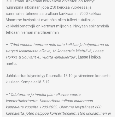
lauluistaan. Ahkeraan keikkaileva orkesteri on tehnyt
hurjimpina aikoinaan jopa 250 keikkaa vuodessa ja
summailee tehneensä urallaan kaikkiaan n. 7000 keikkaa.
Maamme huvipaikat ovat näin ollen tulleet tutuiksi ja
keikkakilometrejä on kertynyt miljoonia. Nykyään esiintymisiä
tehdään hieman maltillisemmin.
–
“Tänä vuonna teemme noin sata keikkaa ja huipentuma on
tietysti lokakuussa alkava, 16 konserttia käsittävä, Lasse
Hoikka & Souvarit 45 vuotta -juhlakiertue”,
Lasse Hoikka
miettii.
Juhlakiertue käynnistyy Raumalta 13.10. ja viimeinen konsertti
kuullaan Kempeleellä 5.12.
– “
Odotamme jo innolla pian alkavaa suurta
konserttikiertuetta. Konsertissa tullaan kuulemaan
kappaleita vuosilta 1980-2022. Olemme levyttäneet 600
kappaletta, joten helppoa konserttiohjelmiston kokoaminen ei