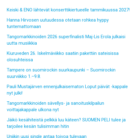
Keiski & ENO lähtevät konserttikiertueelle tammikuussa 2027!
Hanna Hirvosen uutuudessa otetaan rohkea hyppy
tuntemattomaan
Tangomarkkinoiden 2026 superfinalisti Maj-Lis Erola julkaisi
uutta musiikkia
Kiuruveden 26. Iskelmäviikko saatiin pakettiin sateisissa
olosuhteissa
Tampere on suomirockin suurkaupunki – Suomirockin
suurviikko 1.–9.8.
Pauli Mustajärven ennenjulkaisematon Loput päivät -kappale
nyt julki!
Tangomarkkinoiden sävellys- ja sanoituskilpailun
voittajakappale ulkona nyt
Jäikö kesähiteistä pelkkä luu käteen? SUOMEN PELI tulee ja
tarjoilee kesän tulisimman hitin
Uniikin uusi single antaa toivoa tulevaan