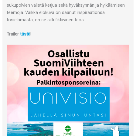
sukupolvien välistä ketjua sekä hyväksynnän ja hylkäämisen
teemoja. Vaikka elokuva on saanut inspiraationsa
tosielämästä, on se silti fiktiivinen teos.
Trailer
tästä
!