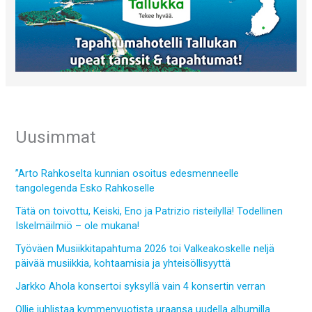
Uusimmat
”Arto Rahkoselta kunnian osoitus edesmenneelle
tangolegenda Esko Rahkoselle
Tätä on toivottu, Keiski, Eno ja Patrizio risteilyllä! Todellinen
Iskelmäilmiö – ole mukana!
Työväen Musiikkitapahtuma 2026 toi Valkeakoskelle neljä
päivää musiikkia, kohtaamisia ja yhteisöllisyyttä
Jarkko Ahola konsertoi syksyllä vain 4 konsertin verran
Ollie juhlistaa kymmenvuotista uraansa uudella albumilla