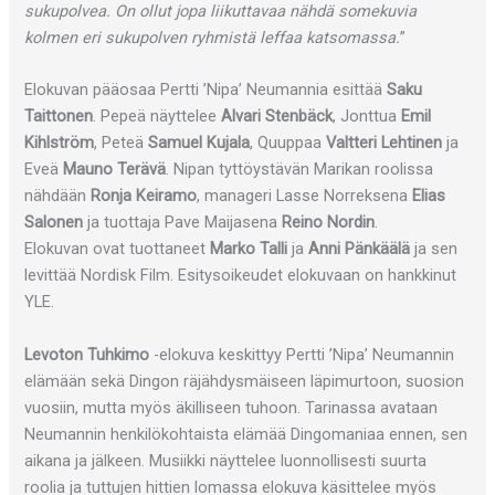
sukupolvea. On ollut jopa liikuttavaa nähdä somekuvia
kolmen eri sukupolven ryhmistä leffaa katsomassa.
”
Elokuvan pääosaa Pertti ’Nipa’ Neumannia esittää
Saku
Taittonen
. Pepeä näyttelee
Alvari Stenbäck
, Jonttua
Emil
Kihlström
, Peteä
Samuel Kujala
, Quuppaa
Valtteri Lehtinen
ja
Eveä
Mauno Terävä
. Nipan tyttöystävän Marikan roolissa
nähdään
Ronja Keiramo
, manageri Lasse Norreksena
Elias
Salonen
ja tuottaja Pave Maijasena
Reino Nordin
.
Elokuvan ovat tuottaneet
Marko Talli
ja
Anni Pänkäälä
ja sen
levittää Nordisk Film. Esitysoikeudet elokuvaan on hankkinut
YLE.
Levoton Tuhkimo
-elokuva keskittyy Pertti ’Nipa’ Neumannin
elämään sekä Dingon räjähdysmäiseen läpimurtoon, suosion
vuosiin, mutta myös äkilliseen tuhoon. Tarinassa avataan
Neumannin henkilökohtaista elämää Dingomaniaa ennen, sen
aikana ja jälkeen. Musiikki näyttelee luonnollisesti suurta
roolia ja tuttujen hittien lomassa elokuva käsittelee myös