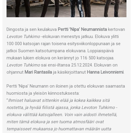
Dingosta ja sen keulakuva
Pertti ’Nipa’ Neumannista
kertovan
Levoton Tuhkimo
-elokuvan menestys jatkuu. Elokuva ylitti
100 000 katsojan rajan toisena esitysviikonloppunaan ja se
jatkoi Suomen katsotuimpana elokuvana. Loppiaispäivä
mukaan lukien elokuva on kerännyt jo 116 500 katsojaa.
Levoton Tuhkimo
sai ensi-iltansa 25.12.2024. Elokuvan on
ohjannut
Mari Rantasila
ja käsikirjoittanut
Hanna Leivonniemi
.
Pertti ’Nipa’ Neumann on iloinen ja otettu elokuvan saamasta
huomiosta ja yleisön kiinnostuksesta:
”
Ihmiset haluavat sittenkin elää ja kokea kaikkea sitä
nostetta, ja hyvää fiilistä ajassa, jonka Levoton Tuhkimo -
elokuva välittää katsojalleen. Voin vain aidosti ihmetellä,
miten tämä elokuva ja sen tuoma atmosfääri ovat
tempaisseet mukaansa jo huomattavan määrän uutta