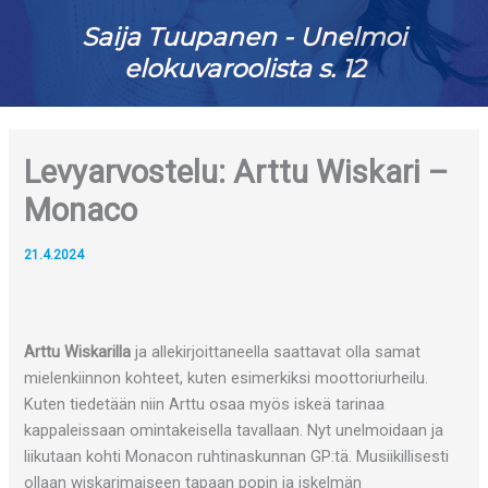
Saija Tuupanen - Unelmoi
elokuvaroolista s. 12
Levyarvostelu: Arttu Wiskari –
Monaco
21.4.2024
Arttu Wiskarilla
ja allekirjoittaneella saattavat olla samat
mielenkiinnon kohteet, kuten esimerkiksi moottoriurheilu.
Kuten tiedetään niin Arttu osaa myös iskeä tarinaa
kappaleissaan omintakeisella tavallaan. Nyt unelmoidaan ja
liikutaan kohti Monacon ruhtinaskunnan GP:tä. Musiikillisesti
ollaan wiskarimaiseen tapaan popin ja iskelmän