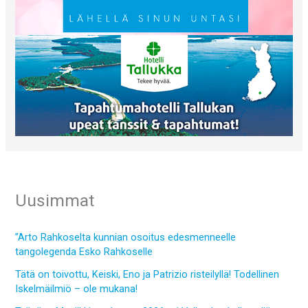
Uusimmat
”Arto Rahkoselta kunnian osoitus edesmenneelle
tangolegenda Esko Rahkoselle
Tätä on toivottu, Keiski, Eno ja Patrizio risteilyllä! Todellinen
Iskelmäilmiö – ole mukana!