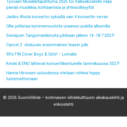
Työväen Musiikkitapahtuma 2026 toi Valkeakoskelle neljä
päivää musiikkia, kohtaamisia ja yhteisöllisyyttä
Jarkko Ahola konsertoi syksyllä vain 4 konsertin verran
Ollie juhlistaa kymmenvuotista uraansa uudella albumilla
Seinäjoen Tangomarkkinoita juhlitaan jälleen 14.-18.7.2027!
Cancel 2 -elokuvan ensimmäinen teaser julki
90’s FIN Cover Boyz & Girlz! – Lomalla
Keiski & ENO lähtevät konserttikiertueelle tammikuussa 2027!
Hanna Hirvosen uutuudessa otetaan rohkea hyppy
tuntemattomaan
© 2026 SuomiViihde – kotimaisen viihdekulttuurin aikakauslehti ja
erikoislehti