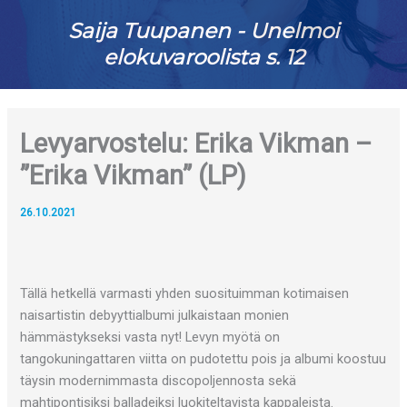
Saija Tuupanen - Unelmoi
elokuvaroolista s. 12
Levyarvostelu: Erika Vikman –
”Erika Vikman” (LP)
26.10.2021
Tällä hetkellä varmasti yhden suosituimman kotimaisen
naisartistin debyyttialbumi julkaistaan monien
hämmästykseksi vasta nyt! Levyn myötä on
tangokuningattaren viitta on pudotettu pois ja albumi koostuu
täysin modernimmasta discopoljennosta sekä
mahtipontisiksi balladeiksi luokiteltavista kappaleista.