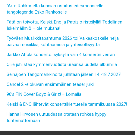
”Arto Rahkoselta kunnian osoitus edesmenneelle
tangolegenda Esko Rahkoselle
Tätä on toivottu, Keiski, Eno ja Patrizio risteilyllä! Todellinen
Iskelmäilmiö – ole mukana!
Työväen Musiikkitapahtuma 2026 toi Valkeakoskelle neljä
päivää musiikkia, kohtaamisia ja yhteisöllisyyttä
Jarkko Ahola konsertoi syksyllä vain 4 konsertin verran
Ollie juhlistaa kymmenvuotista uraansa uudella albumilla
Seinäjoen Tangomarkkinoita juhlitaan jälleen 14.-18.7.2027!
Cancel 2 -elokuvan ensimmäinen teaser julki
90’s FIN Cover Boyz & Girlz! – Lomalla
Keiski & ENO lähtevät konserttikiertueelle tammikuussa 2027!
Hanna Hirvosen uutuudessa otetaan rohkea hyppy
tuntemattomaan