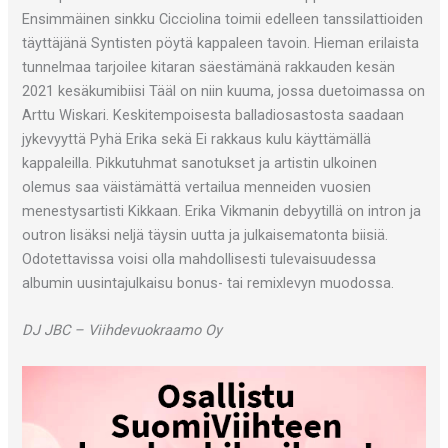
Ensimmäinen sinkku Cicciolina toimii edelleen tanssilattioiden
täyttäjänä Syntisten pöytä kappaleen tavoin. Hieman erilaista
tunnelmaa tarjoilee kitaran säestämänä rakkauden kesän
2021 kesäkumibiisi Tääl on niin kuuma, jossa duetoimassa on
Arttu Wiskari. Keskitempoisesta balladiosastosta saadaan
jykevyyttä Pyhä Erika sekä Ei rakkaus kulu käyttämällä
kappaleilla. Pikkutuhmat sanotukset ja artistin ulkoinen
olemus saa väistämättä vertailua menneiden vuosien
menestysartisti Kikkaan. Erika Vikmanin debyytillä on intron ja
outron lisäksi neljä täysin uutta ja julkaisematonta biisiä.
Odotettavissa voisi olla mahdollisesti tulevaisuudessa
albumin uusintajulkaisu bonus- tai remixlevyn muodossa.
DJ JBC – Viihdevuokraamo Oy