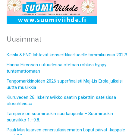
Uusimmat
Keiski & ENO lähtevät konserttikiertueelle tammikuussa 2027!
Hanna Hirvosen uutuudessa otetaan rohkea hyppy
tuntemattomaan
Tangomarkkinoiden 2026 superfinalisti Maj-Lis Erola julkaisi
uutta musiikkia
Kiuruveden 26. Iskelmäviikko saatiin pakettiin sateisissa
olosuhteissa
Tampere on suomirockin suurkaupunki – Suomirockin
suurviikko 1.–9.8.
Pauli Mustajärven ennenjulkaisematon Loput päivät -kappale