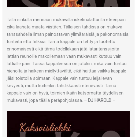
Tällä sinkulla mennään mukavalla iskelmälattarilla eteenpäin
eikä laahata maata viistäen. Tällaisen tahdissa on mukava
tanssahdella ilman painostavan ylimääräisiä ja pakonomaisia
tunteita että fiiliksiä. Tämä kappale on tehty ja tuotettu
erinomaisesti eikä tämä todellakaan jätä lataritanssijoita
lattian reunoille makoilemaan vaan mukavasti kutsuu vain
lattialle päin. Tässä kappaleessa on jotakin, mikä vain tuntuu
hienolta ja haikean miellyttävältä, eikä haittaa vaikka kappale
jäisi toistolla soimaan. Kappale vain tuntuu leijailevan
kevyesti, mutta kuitenkin tahdikkaasti etenevästi. Tämä
kappale vain on hyvä, toimien ikään katsomatta täydellisen
mukavasti, jopa täällä peräpohjolassa.
– DJ HAROLD –