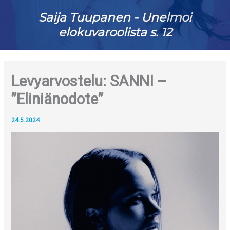
Saija Tuupanen - Unelmoi
elokuvaroolista s. 12
Levyarvostelu: SANNI –
”Eliniänodote”
24.5.2024