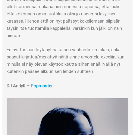
ollut sormensa mukana niin monessa sopassa, että luulisi
että kokonaan omia tuotoksia olisi jo useampi levyllinen
kasassa. Hienoa että on nyt päässyt kokeilemaan siipiään
täysin itse tuottamilla kappaleilla, varsinkin kun jälki on näin
hienoa.
En nyt tosiaan löytänyt näitä sen vanhan linkin takaa, enkä
saanut kirjattua/merkittyä näitä sinne arvostelu-exceliin, kun
minulla ei näy olevan käyttöoikeutta siihen enää. Näillä nyt
kuitenkin pääsee alkuun sen lehden suhteen.
DJ AndyK –
Popmaster