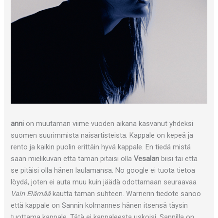
anni
on muutaman viime vuoden aikana kasvanut yhdeksi
suomen suurimmista naisartisteista. Kappale on kepeä ja
rento ja kaikin puolin erittäin hyvä kappale. En tiedä mistä
saan mielikuvan että tämän pitäisi olla
Vesalan
biisi tai että
se pitäisi olla hänen laulamansa. No google ei tuota tietoa
löydä, joten ei auta muu kuin jäädä odottamaan seuraavaa
Vain Elämää
kautta tämän suhteen. Warnerin tiedote sanoo
että kappale on Sannin kolmannes hänen itsensä täysin
tuottama kappale. Tätä ei kappaleesta uskoisi. Sannilla on