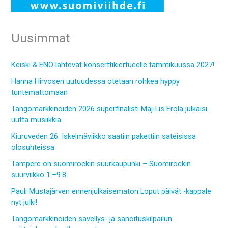
Uusimmat
Keiski & ENO lähtevät konserttikiertueelle tammikuussa 2027!
Hanna Hirvosen uutuudessa otetaan rohkea hyppy
tuntemattomaan
Tangomarkkinoiden 2026 superfinalisti Maj-Lis Erola julkaisi
uutta musiikkia
Kiuruveden 26. Iskelmäviikko saatiin pakettiin sateisissa
olosuhteissa
Tampere on suomirockin suurkaupunki – Suomirockin
suurviikko 1.–9.8.
Pauli Mustajärven ennenjulkaisematon Loput päivät -kappale
nyt julki!
Tangomarkkinoiden sävellys- ja sanoituskilpailun