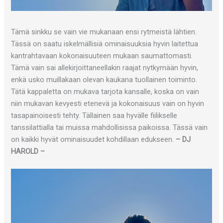
Tämä sinkku se vain vie mukanaan ensi rytmeistä lähtien.
Tässä on saatu iskelmällisiä ominaisuuksia hyvin laitettua
kantrahtavaan kokonaisuuteen mukaan saumattomasti.
Tämä vain sai allekirjoittaneellakin raajat nytkymään hyvin,
enkä usko muillakaan olevan kaukana tuollainen toiminto.
Tätä kappaletta on mukava tarjota kansalle, koska on vain
niin mukavan kevyesti etenevä ja kokonaisuus vain on hyvin
tasapainoisesti tehty. Tällainen saa hyvälle fiilikselle
tanssilattialla tai muissa mahdollisissa paikoissa. Tässä vain
on kaikki hyvät ominaisuudet kohdillaan edukseen.
– DJ
HAROLD –