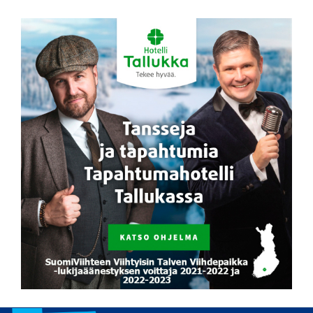
Siirry
sisältöön