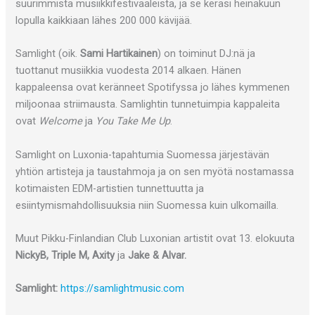
suurimmista musiikkifestivaaleista, ja se keräsi heinäkuun
lopulla kaikkiaan lähes 200 000 kävijää.
Samlight (oik.
Sami Hartikainen
) on toiminut DJ:nä ja
tuottanut musiikkia vuodesta 2014 alkaen. Hänen
kappaleensa ovat keränneet Spotifyssa jo lähes kymmenen
miljoonaa striimausta. Samlightin tunnetuimpia kappaleita
ovat
Welcome
ja
You Take Me Up
.
Samlight on Luxonia-tapahtumia Suomessa järjestävän
yhtiön artisteja ja taustahmoja ja on sen myötä nostamassa
kotimaisten EDM-artistien tunnettuutta ja
esiintymismahdollisuuksia niin Suomessa kuin ulkomailla.
Muut Pikku-Finlandian Club Luxonian artistit ovat 13. elokuuta
NickyB, Triple M, Axity
ja
Jake & Alvar.
Samlight:
https://samlightmusic.com