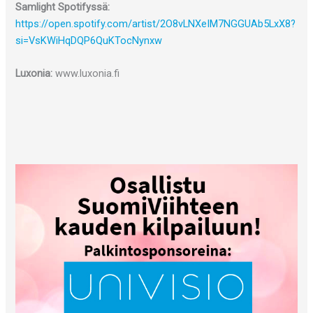
Samlight Spotifyssä:
https://open.spotify.com/artist/2O8vLNXeIM7NGGUAb5LxX8?
si=VsKWiHqDQP6QuKTocNynxw
Luxonia:
www.luxonia.fi