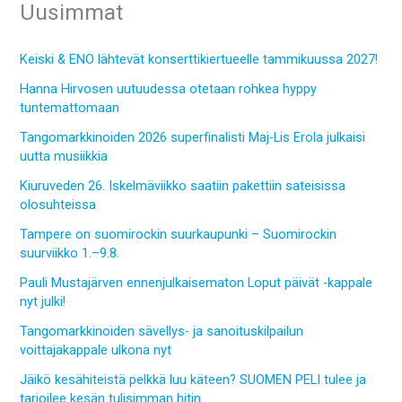
Uusimmat
Keiski & ENO lähtevät konserttikiertueelle tammikuussa 2027!
Hanna Hirvosen uutuudessa otetaan rohkea hyppy
tuntemattomaan
Tangomarkkinoiden 2026 superfinalisti Maj-Lis Erola julkaisi
uutta musiikkia
Kiuruveden 26. Iskelmäviikko saatiin pakettiin sateisissa
olosuhteissa
Tampere on suomirockin suurkaupunki – Suomirockin
suurviikko 1.–9.8.
Pauli Mustajärven ennenjulkaisematon Loput päivät -kappale
nyt julki!
Tangomarkkinoiden sävellys- ja sanoituskilpailun
voittajakappale ulkona nyt
Jäikö kesähiteistä pelkkä luu käteen? SUOMEN PELI tulee ja
tarjoilee kesän tulisimman hitin