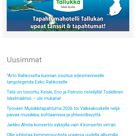
Uusimmat
”Arto Rahkoselta kunnian osoitus edesmenneelle
tangolegenda Esko Rahkoselle
Tätä on toivottu, Keiski, Eno ja Patrizio risteilyllä! Todellinen
Iskelmäilmiö – ole mukana!
Työväen Musiikkitapahtuma 2026 toi Valkeakoskelle neljä
päivää musiikkia, kohtaamisia ja yhteisöllisyyttä
Jarkko Ahola konsertoi syksyllä vain 4 konsertin verran
Ollie juhlistaa kymmenvuotista uraansa uudella albumilla