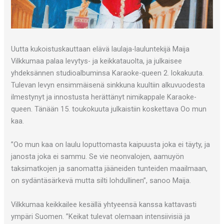
Uutta kukoistuskauttaan elävä laulaja-lauluntekijä Maija
Vilkkumaa palaa levytys- ja keikkatauolta, ja julkaisee
yhdeksännen studioalbuminsa Karaoke-queen 2. lokakuuta.
Tulevan levyn ensimmäisenä sinkkuna kuultiin alkuvuodesta
ilmestynyt ja innostusta herättänyt nimikappale Karaoke-
queen. Tänään 15. toukokuuta julkaistiin koskettava Oo mun
kaa.
”Oo mun kaa on laulu loputtomasta kaipuusta joka ei täyty, ja
janosta joka ei sammu. Se vie neonvalojen, aamuyön
taksimatkojen ja sanomatta jääneiden tunteiden maailmaan,
on sydäntäsärkevä mutta silti lohdullinen”, sanoo Maija.
Vilkkumaa keikkailee kesällä yhtyeensä kanssa kattavasti
ympäri Suomen. ”Keikat tulevat olemaan intensiivisiä ja