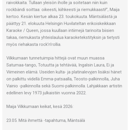
raivokkaita. Tullaan yleisön iholle ja soitetaan niin kuin
rockbändi soittaa: oikeesti, kiihkeesti ja riemukkaasti!”, Maija
kertoo. Kesän kiertue alkaa 23. toukokuuta. Mäntsälästä ja
päättyy 21. elokuuta Helsingin Huvilateltan erikoiskeikkaan
Karaoke / Queen, jossa kuullaan intiimejä tarinoita biisien
takaa, riemukasta yhteislaulua karaoketekstityksin ja tietysti
myös riehakasta rock’n’rollia.
Vilkkumaan tunnetuimpia hittejä ovat muun muassa
Satumaa-tango, Totuutta ja tehtävää, Ingalsin Laura, Ei ja
Viimeinen elämä. Useiden kulta- ja platinalevyjen lisäksi hänet
on palkittu viidellä Emma-patsaalla, Teosto-palkinnolla, Juha
Vainio -palkinnolla sekä Suomi-palkinnolla. Lahjakkaan artistin
edellinen levy 1973 julkaistiin vuonna 2022.
Maija Vilkkumaan keikat, kesä 2026:
23.05. Mitä ihmettä -tapahtuma, Mäntsälä