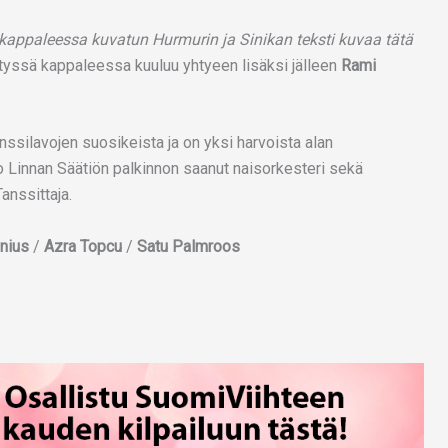
appaleessa kuvatun Hurmurin ja Sinikan teksti kuvaa tätä
tetyssä kappaleessa kuuluu yhtyeen lisäksi jälleen
Rami
nssilavojen suosikeista ja on yksi harvoista alan
 Linnan Säätiön palkinnon saanut naisorkesteri sekä
nssittaja.
enius
/
Azra Topcu
/
Satu Palmroos