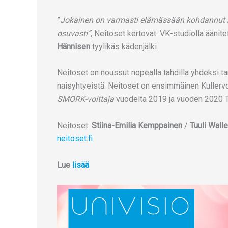
”
Jokainen on varmasti elämässään kohdannut k
osuvasti”
, Neitoset kertovat. VK-studiolla ääni
Hännisen
tyylikäs kädenjälki.
Neitoset on noussut nopealla tahdilla yhdeksi ta
naisyhtyeistä. Neitoset on ensimmäinen Kullervo
SMORK-voittaja
vuodelta 2019 ja vuoden 2020 Ta
Neitoset:
Stiina-Emilia Kemppainen
/
Tuuli Wall
neitoset.fi
Lue
lisää