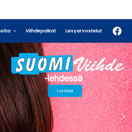
moita
Viihdepaikat
Levyarvostelut
Lue lisää