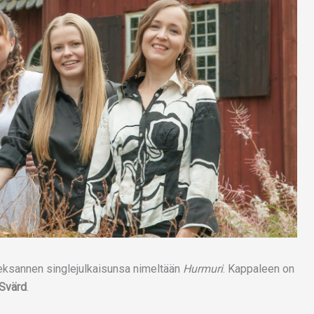
hdeksannen singlejulkaisunsa nimeltään
Hurmuri
. Kappaleen on
 Svärd
.