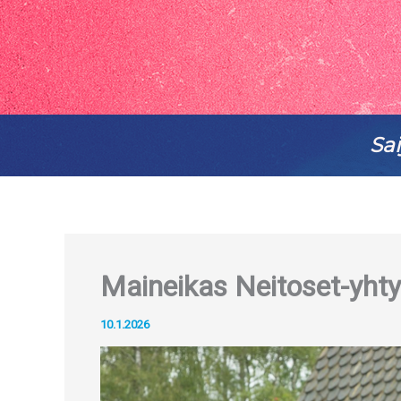
Sai
Maineikas Neitoset-yhty
10.1.2026