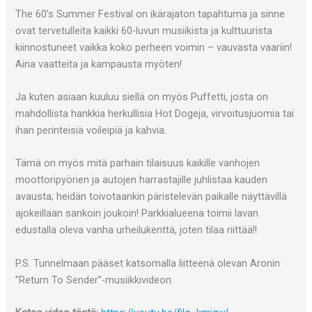
The 60’s Summer Festival on ikärajaton tapahtuma ja sinne
ovat tervetulleita kaikki 60-luvun musiikista ja kulttuurista
kiinnostuneet vaikka koko perheen voimin – vauvasta vaariin!
Aina vaatteita ja kampausta myöten!
Ja kuten asiaan kuuluu siellä on myös Puffetti, josta on
mahdollista hankkia herkullisia Hot Dogeja, virvoitusjuomia tai
ihan perinteisiä voileipiä ja kahvia.
Tämä on myös mitä parhain tilaisuus kaikille vanhojen
moottoripyörien ja autojen harrastajille juhlistaa kauden
avausta; heidän toivotaankin päristelevän paikalle näyttävillä
ajokeillaan sankoin joukoin! Parkkialueena toimii lavan
edustalla oleva vanha urheilukenttä, joten tilaa riittää!!
P.S. Tunnelmaan pääset katsomalla liitteenä olevan Aronin
”Return To Sender”-musiikkivideon.