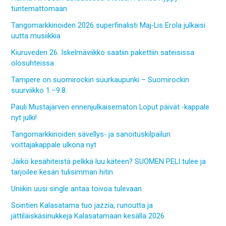
tuntemattomaan
Tangomarkkinoiden 2026 superfinalisti Maj-Lis Erola julkaisi
uutta musiikkia
Kiuruveden 26. Iskelmäviikko saatiin pakettiin sateisissa
olosuhteissa
Tampere on suomirockin suurkaupunki – Suomirockin
suurviikko 1.–9.8.
Pauli Mustajärven ennenjulkaisematon Loput päivät -kappale
nyt julki!
Tangomarkkinoiden sävellys- ja sanoituskilpailun
voittajakappale ulkona nyt
Jäikö kesähiteistä pelkkä luu käteen? SUOMEN PELI tulee ja
tarjoilee kesän tulisimman hitin
Uniikin uusi single antaa toivoa tulevaan
Sointien Kalasatama tuo jazzia, runoutta ja
jättiläiskäsinukkeja Kalasatamaan kesällä 2026