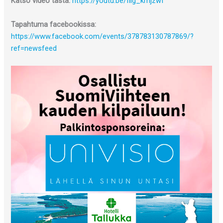
Katso video tästä:
https://youtu.be/filg_kmjzwI
Tapahtuma facebookissa:
https://www.facebook.com/events/378783130787869/?
ref=newsfeed