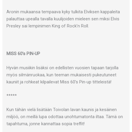
Aronin mukaansa tempaava kyky tulkita Elviksen kappaleita
palauttaa upealla tavalla kuulijoiden mieleen sen miksi Elvis
Presley sai lempinimen King of Rock’n Roll.
MISS 60’s PIN-UP
Hyvän musiikin lisäksi on edellisten vuosien tapaan tarjolla
myös silmänruokaa, kun teeman mukaisesti pukeutuneet
kauniit ja rohkeat kilpailevat Miss 60’s Pin-up titteleistä!
*****
Kun tähän vielä lisätään Toivolan lavan kaunis ja kesäinen
miljöö, on meillä lupa odottaa unohtumatonta iltaa. Tämä on
tapahtuma, jonne kannattaa sopia treffit!