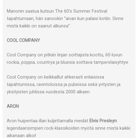
Marionin saatua kutsun The 60’s Summer Festival
tapahtumaan, hän sanookin ”aivan kun palaisi kotiin. Sinne
mistä kaikki on saanut alkunsa”.
COOL COMPANY
Cool Company on pitkän linjan soittajista koottu, 60-luvun
rockia, poppia, countrya ja bluesia soittava tamperelaisyhtye.
Cool Company on keikkaillut ahkerasti erilaisissa
tapahtumissa, ravintoloissa ja pubeissa sekä yritysten ja
yksityisten juhlissa vuodesta 2000 alkaen.
ARON
Aron huipentaa illan kuljettamalla meidät
Elvis Presleyn
legendaarisimpien rock-klassikoiden myötä sinne mistä kaikki
aikanaan alkoi!