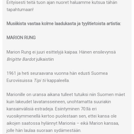
Erityisesti teitä tuon ajan nuoret haluamme kutsua tähän
tapahtumaan!
Musiikista vastaa kolme laadukasta ja tyylitietoista artistia:
MARION RUNG
Marion Rung ei juuri esittelyjä kaipaa. Hänen ensilevynsä
Brigitte Bardot
julkaistiin
1961 ja heti seuraavana vuonna hän edusti Suomea
Euroviisuissa
Tipi tii
kappaleella.
Marionille on uransa aikana tulleet tutuiksi niin Suomen mäet
kuin lakeudet lavatansseineen, unohtamatta suuriakin
kansainvälisiä estradeja. Esiintyminen 70:llä eri
vuosikymmenellä kertoo puolestaan sen, ettei kansa ole
aikojen saatossa hylännyt Marionia – eikä Marion kansaa,
jolle hän laulaa suoraan sydämestään.