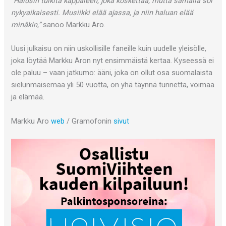
“
Halusin tulkita kappaleen, joka koskettaa, mutta samalla soi
nykyaikaisesti. Musiikki elää ajassa, ja niin haluan elää
minäkin,”
sanoo Markku Aro.
Uusi julkaisu on niin uskollisille faneille kuin uudelle yleisölle,
joka löytää Markku Aron nyt ensimmäistä kertaa. Kyseessä ei
ole paluu – vaan jatkumo: ääni, joka on ollut osa suomalaista
sielunmaisemaa yli 50 vuotta, on yhä täynnä tunnetta, voimaa
ja elämää.
Markku Aro
web
/ Gramofonin
sivut