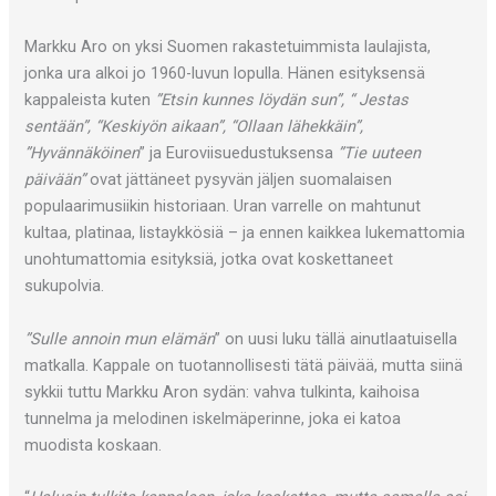
Markku Aro on yksi Suomen rakastetuimmista laulajista,
jonka ura alkoi jo 1960-luvun lopulla. Hänen esityksensä
kappaleista kuten
”Etsin kunnes löydän sun”, “ Jestas
sentään”, “Keskiyön aikaan”, “Ollaan lähekkäin”,
”Hyvännäköinen
” ja Euroviisuedustuksensa
”Tie uuteen
päivään”
ovat jättäneet pysyvän jäljen suomalaisen
populaarimusiikin historiaan. Uran varrelle on mahtunut
kultaa, platinaa, listaykkösiä – ja ennen kaikkea lukemattomia
unohtumattomia esityksiä, jotka ovat koskettaneet
sukupolvia.
”Sulle annoin mun elämän
” on uusi luku tällä ainutlaatuisella
matkalla. Kappale on tuotannollisesti tätä päivää, mutta siinä
sykkii tuttu Markku Aron sydän: vahva tulkinta, kaihoisa
tunnelma ja melodinen iskelmäperinne, joka ei katoa
muodista koskaan.