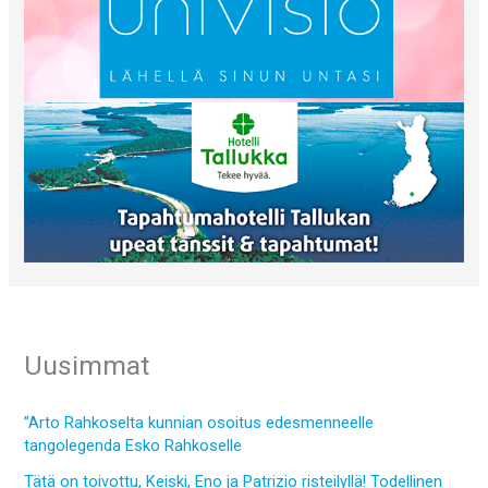
Uusimmat
”Arto Rahkoselta kunnian osoitus edesmenneelle
tangolegenda Esko Rahkoselle
Tätä on toivottu, Keiski, Eno ja Patrizio risteilyllä! Todellinen