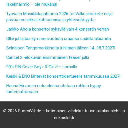
Iskelmäilmiö – ole mukana!
Työväen Musiikkitapahtuma 2026 toi Valkeakoskelle neljä
päivää musiikkia, kohtaamisia ja yhteisöllisyyttä
Jarkko Ahola konsertoi syksyllä vain 4 konsertin verran
Ollie juhlistaa kymmenvuotista uraansa uudella albumilla
Seinäjoen Tangomarkkinoita juhlitaan jälleen 14.-18.7.2027!
Cancel 2 -elokuvan ensimmäinen teaser julki
90’s FIN Cover Boyz & Girlz! – Lomalla
Keiski & ENO lähtevät konserttikiertueelle tammikuussa 2027!
Hanna Hirvosen uutuudessa otetaan rohkea hyppy
tuntemattomaan
© 2026 SuomiViihde – kotimaisen viihdekulttuurin aikakauslehti ja
erikoislehti