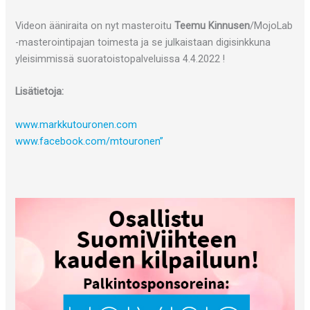
Videon ääniraita on nyt masteroitu
Teemu Kinnusen
/MojoLab
-masterointipajan toimesta ja se julkaistaan digisinkkuna
yleisimmissä suoratoistopalveluissa 4.4.2022 !
Lisätietoja:
www.markkutouronen.com
www.facebook.com/mtouronen”