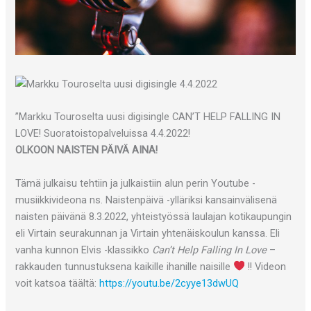
”Markku Touroselta uusi digisingle CAN’T HELP FALLING IN
LOVE! Suoratoistopalveluissa 4.4.2022!
OLKOON NAISTEN PÄIVÄ AINA!
Tämä julkaisu tehtiin ja julkaistiin alun perin Youtube -
musiikkivideona ns. Naistenpäivä -ylläriksi kansainvälisenä
naisten päivänä 8.3.2022, yhteistyössä laulajan kotikaupungin
eli Virtain seurakunnan ja Virtain yhtenäiskoulun kanssa. Eli
vanha kunnon Elvis -klassikko
Can’t Help Falling In Love
–
rakkauden tunnustuksena kaikille ihanille naisille
!! Videon
voit katsoa täältä:
https://youtu.be/2cyye13dwUQ