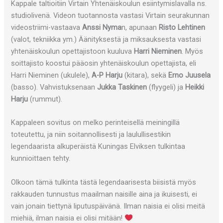
Kappale taltioitiin Virtain Yhtenäiskoulun esiintymislavalla ns.
studiolivenä. Videon tuotannosta vastasi Virtain seurakunnan
videostriimi-vastaava
Anssi Nyma
n, apunaan
Risto Lehtinen
(valot, tekniikka ym.) Äänityksestä ja miksauksesta vastasi
yhtenäiskoulun opettajistoon kuuluva
Harri Nieminen
. Myös
soittajisto koostui pääosin yhtenäiskoulun opettajista, eli
Harri Nieminen (ukulele),
A-P Harju
(kitara), sekä
Erno Juusela
(basso). Vahvistuksenaan
Jukka Taskinen
(flyygeli) ja
Heikki
Harju
(rummut).
Kappaleen sovitus on melko perinteisellä meiningillä
toteutettu, ja niin soitannollisesti ja laulullisestikin
legendaarista alkuperäistä Kuningas Elviksen tulkintaa
kunnioittaen tehty.
Olkoon tämä tulkinta tästä legendaarisesta biisistä myös
rakkauden tunnustus maailman naisille aina ja ikuisesti, ei
vain jonain tiettynä liputuspäivänä. Ilman naisia ei olisi meitä
miehiä, ilman naisia ei olisi mitään!