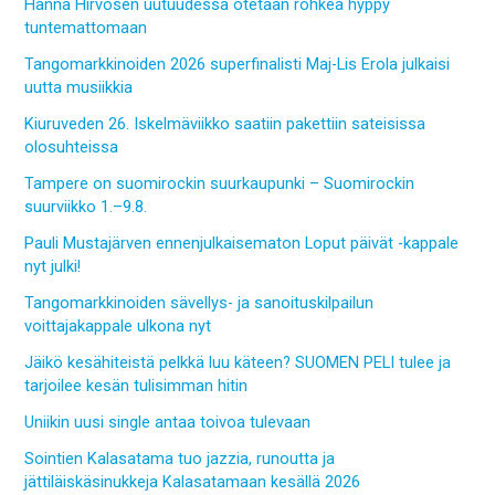
Hanna Hirvosen uutuudessa otetaan rohkea hyppy
tuntemattomaan
Tangomarkkinoiden 2026 superfinalisti Maj-Lis Erola julkaisi
uutta musiikkia
Kiuruveden 26. Iskelmäviikko saatiin pakettiin sateisissa
olosuhteissa
Tampere on suomirockin suurkaupunki – Suomirockin
suurviikko 1.–9.8.
Pauli Mustajärven ennenjulkaisematon Loput päivät -kappale
nyt julki!
Tangomarkkinoiden sävellys- ja sanoituskilpailun
voittajakappale ulkona nyt
Jäikö kesähiteistä pelkkä luu käteen? SUOMEN PELI tulee ja
tarjoilee kesän tulisimman hitin
Uniikin uusi single antaa toivoa tulevaan
Sointien Kalasatama tuo jazzia, runoutta ja
jättiläiskäsinukkeja Kalasatamaan kesällä 2026