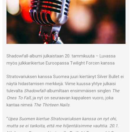
Shadowfall-albumi julkaistaan 20. tammikuuta – Luvassa
myös julkkarikiertue Euroopassa Twilight Forcen kanssa
Stratovariuksen kanssa Suomea juuri kiertänyt Silver Bullet ei
näytä hidastamisen merkkejä. Viime kuussa yhtye julkaisi
tulevalta
Shadowfall
-albumiltaan ensimmäisen singlen
The
Ones To Fall
, ja nyt on seuraavan kappaleen vuoro, joka
kantaa nimeä
The Thirteen Nails
.
”
Upea Suomen kiertue Stratovariuksen kanssa on nyt ohi,
mutta se ei tarkoita, että me hiljentäisimme vauhtia. 20.1.