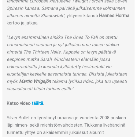
lähdemme Euroopan kiertueelle Twilight Forcen sekä Seven
Spiresin kanssa. Samana päivänä julkaisemme kolmannen
albumin nimeltä Shadowfall”
, yhtyeen kitaristi
Hannes Horma
kertoo ja jatkaa:
”
Levyn ensimmäinen sinkku The Ones To Fall on otettu
erinomaisesti vastaan ja nyt julkaisemme toisen sinkun
nimeltä The Thirteen Nails. Kappale on levyn päättävä
eeppinen matka Sarah Winchesterin elämään jossa
orkestraatioilla ja kuorolla kyllästetty hevimetalli vie
kuuntelijan keskelle aavemaista tarinaa. Biisistä julkaistaan
myös
Martin Wrigsjön
tekemä lyriikkavideo, joka tuo upeasti
visuaalisesti biisin tarinan esille
.”
Katso video
täältä
.
Silver Bullet on työstänyt uraansa jo vuodesta 2008 puskien
läpi nimen- sekä miehistönvaihdosten. Tiukkana livebändinä
tunnettu yhtye on aikaisemmin julkaissut albumit