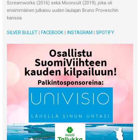
Screamworks (2016) sekä Mooncult (2019), joka oli
ensimmäinen julkaisu uuden laulajan Bruno Proveschin
kanssa.
SILVER BULLET
|
FACEBOOK
|
INSTAGRAM
|
SPOTIFY