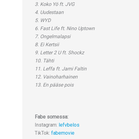
3. Koko Yö ft. JVG
4. Uudestaan
5. WYD
6. Fast Life ft. Nino Uptown
7. Ongelmalapsi
8. Ei Kertsii
9. Letter 2 U ft. Shockz
10. Tähti
11. Leffa ft. Jami Faltin
12. Vainoharhainen
13. En pääse pois
Fabe somessa:
Instagram:
lefvbelos
TikTok:
fabemovie