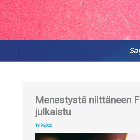
Sai
Menestystä niittäneen F
julkaistu
19.9.2022