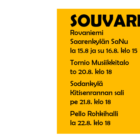
Siirry
sisältöön