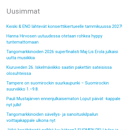
Uusimmat
Keiski & ENO lähtevät konserttikiertueelle tammikuussa 2027!
Hanna Hirvosen uutuudessa otetaan rohkea hyppy
tuntemattomaan
Tangomarkkinoiden 2026 superfinalisti Maj-Lis Erola julkaisi
uutta musiikkia
Kiuruveden 26. Iskelmäviikko saatiin pakettiin sateisissa
olosuhteissa
Tampere on suomirockin suurkaupunki – Suomirockin
suurviikko 1.–9.8.
Pauli Mustajärven ennenjulkaisematon Loput päivät -kappale
nyt julki!
Tangomarkkinoiden sävellys- ja sanoituskilpailun
voittajakappale ulkona nyt