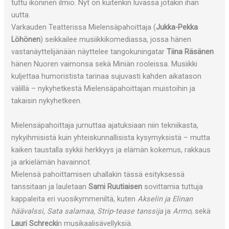
tuttu ikoninen ilmiö. Nyt on kuitenkin luvassa jotakin ihan
uutta.
Varkauden Teatterissa Mielensäpahoittaja (
Jukka-Pekka
Löhönen
) seikkailee musiikkikomediassa, jossa hänen
vastanäyttelijänään näyttelee tangokuningatar
Tiina Räsänen
hänen Nuoren vaimonsa sekä Miniän rooleissa. Musiikki
kuljettaa humoristista tarinaa sujuvasti kahden aikatason
välillä – nykyhetkestä Mielensäpahoittajan muistoihin ja
takaisin nykyhetkeen.
Mielensäpahoittaja jurnuttaa ajatuksiaan niin tekniikasta,
nykyihmisistä kuin yhteiskunnallisista kysymyksistä – mutta
kaiken taustalla sykkii herkkyys ja elämän kokemus, rakkaus
ja arkielämän havainnot.
Mielensä pahoittamisen uhallakin tässä esityksessä
tanssitaan ja lauletaan
Sami Ruutiaisen
sovittamia tuttuja
kappaleita eri vuosikymmeniltä, kuten
Akselin ja Elinan
häävalssi, Sata salamaa, Strip‑tease tanssija
ja
Armo
, sekä
Lauri Schrecki
n musikaalisävellyksiä.