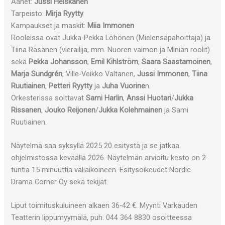
Äänet:
Jussi Heiskanen
Tarpeisto:
Mirja Ryytty
Kampaukset ja maskit:
Miia Immonen
Rooleissa ovat Jukka‑Pekka Löhönen (Mielensäpahoittaja) ja
Tiina Räsänen (vierailija, mm. Nuoren vaimon ja Miniän roolit)
sekä
Pekka Johansson
,
Emil Kihlström
,
Saara Saastamoinen
,
Marja Sundgrén
, Ville‑Veikko Valtanen,
Jussi Immonen
,
Tiina
Ruutiainen
,
Petteri Ryytty
ja
Juha Vuorine
n.
Orkesterissa soittavat
Sami Harlin
,
Anssi Huotari
/
Jukka
Rissanen
,
Jouko Reijonen
/
Jukka Kolehmainen
ja Sami
Ruutiainen.
Näytelmä saa syksyllä 2025 20 esitystä ja se jatkaa
ohjelmistossa keväällä 2026. Näytelmän arvioitu kesto on 2
tuntia 15 minuuttia väliaikoineen. Esitysoikeudet Nordic
Drama Corner Oy sekä tekijät.
Liput toimituskuluineen alkaen 36-42 €. Myynti Varkauden
Teatterin lippumyymälä, puh. 044 364 8830 osoitteessa