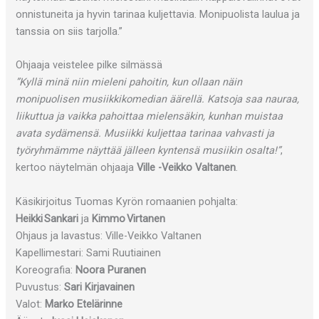
onnistuneita ja hyvin tarinaa kuljettavia. Monipuolista laulua ja
tanssia on siis tarjolla.”
Ohjaaja veistelee pilke silmässä
”Kyllä minä niin mieleni pahoitin, kun ollaan näin
monipuolisen musiikkikomedian äärellä. Katsoja saa nauraa,
liikuttua ja vaikka pahoittaa mielensäkin, kunhan muistaa
avata sydämensä. Musiikki kuljettaa tarinaa vahvasti ja
työryhmämme näyttää jälleen kyntensä musiikin osalta!”
,
kertoo näytelmän ohjaaja
Ville -Veikko Valtanen
.
Käsikirjoitus Tuomas Kyrön romaanien pohjalta:
Heikki Sankari
ja
Kimmo Virtanen
Ohjaus ja lavastus: Ville-Veikko Valtanen
Kapellimestari: Sami Ruutiainen
Koreografia:
Noora Puranen
Puvustus:
Sari Kirjavainen
Valot:
Marko Etelärinne