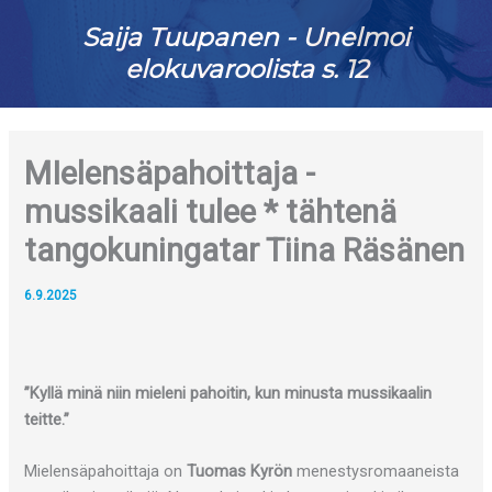
Saija Tuupanen - Unelmoi
elokuvaroolista s. 12
MIelensäpahoittaja -
mussikaali tulee * tähtenä
tangokuningatar Tiina Räsänen
6.9.2025
”Kyllä minä niin mieleni pahoitin, kun minusta mussikaalin
teitte.”
Mielensäpahoittaja on
Tuomas Kyrön
menestysromaaneista