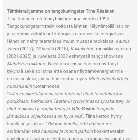
Tähtivierailijamme on tangokuningatar Tiina Räsänen
Tiina Räsänen on tehnyt hienoa uraa vuoden 1994
Tangokuningatar tittelin voitosta lähtien. Näyttämöllä hän on
jo aiemmin valloittanut katsojia ilmiömäisellä energiallaan.
Hänet on nähty teatterissa muun muassa teoksissa:
Kaunis
Veera
(2017),
15 kesää
(2018),
Kulkukoirat
-musiikkinäytelmä
(2021-2025) ja vuodesta 2023 esitetyssä tangoshow’ssa
Mahdoton rakkaus
. Näissä rooleissa hän on näyttänyt
kykynsä sekä solistina että osana näyttämöenergiatiimiä —
ominaisuuksia, joissa hän loistaa myös
Mielensäpahoittaja-
mussikaalin
tuotannossa.
”N
äin ensikertalaisena olen tuntenut oloni tervetulleeksi
porukkaan. Varkauden Teatterin työryhmässä työskentely on
ollut mukavaa ja mutkatonta ja
Ville-Veikon
lempeän
jämäkässä ohjauksessa on hyvä olla
”, Tiina kertoo hymy
huulillaan ja jatkaa: ”
Odotan innolla, että pääsemme
esittämään tätä hauskaa ja monin paikoin
koskettavaakin
näytelmää. Lisäksi mielestäni musikaalin kappalevalinnat ovat