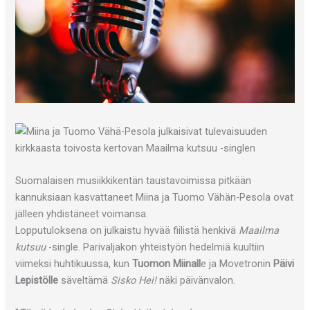
Suomalaisen musiikkikentän taustavoimissa pitkään
kannuksiaan kasvattaneet Miina ja Tuomo Vähän-Pesola ovat
jälleen yhdistäneet voimansa.
Lopputuloksena on julkaistu hyvää fiilistä henkivä
Maailma
kutsuu
-single. Parivaljakon yhteistyön hedelmiä kuultiin
viimeksi huhtikuussa, kun
Tuomon Miinall
e ja Movetronin
Päivi
Lepistölle
säveltämä
Sisko Hei!
näki päivänvalon.