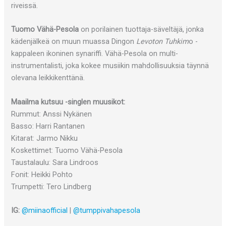
riveissä.
Tuomo Vähä-Pesola
on porilainen tuottaja-säveltäjä, jonka
kädenjälkeä on muun muassa Dingon
Levoton Tuhkim
o -
kappaleen ikoninen synariffi. Vähä-Pesola on multi-
instrumentalisti, joka kokee musiikin mahdollisuuksia täynnä
olevana leikkikenttänä.
Maailma kutsuu -singlen muusikot:
Rummut: Anssi Nykänen
Basso: Harri Rantanen
Kitarat: Jarmo Nikku
Koskettimet: Tuomo Vähä-Pesola
Taustalaulu: Sara Lindroos
Fonit: Heikki Pohto
Trumpetti: Tero Lindberg
IG:
@miinaofficial
|
@tumppivahapesola