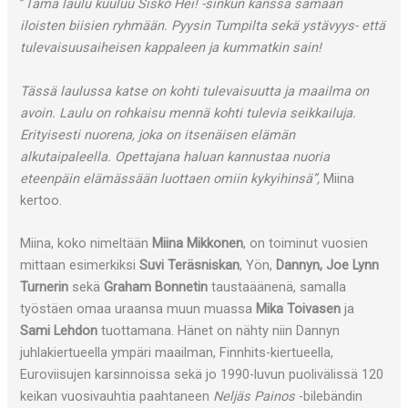
”
Tämä laulu kuuluu Sisko Hei! -sinkun kanssa samaan
iloisten biisien ryhmään. Pyysin Tumpilta sekä ystävyys- että
tulevaisuusaiheisen kappaleen ja kummatkin sain!
Tässä laulussa katse on kohti tulevaisuutta ja maailma on
avoin. Laulu on rohkaisu mennä kohti tulevia seikkailuja.
Erityisesti nuorena, joka on itsenäisen elämän
alkutaipaleella. Opettajana haluan kannustaa nuoria
eteenpäin elämässään luottaen omiin kykyihinsä”,
Miina
kertoo.
Miina, koko nimeltään
Miina Mikkonen
, on toiminut vuosien
mittaan esimerkiksi
Suvi Teräsniskan
, Yön,
Dannyn, Joe Lynn
Turnerin
sekä
Graham Bonnetin
taustaäänenä, samalla
työstäen omaa uraansa muun muassa
Mika Toivasen
ja
Sami Lehdon
tuottamana. Hänet on nähty niin Dannyn
juhlakiertueella ympäri maailman, Finnhits-kiertueella,
Euroviisujen karsinnoissa sekä jo 1990-luvun puolivälissä 120
keikan vuosivauhtia paahtaneen
Neljäs Painos
-bilebändin