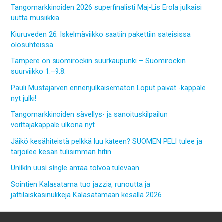
Tangomarkkinoiden 2026 superfinalisti Maj-Lis Erola julkaisi
uutta musiikkia
Kiuruveden 26. Iskelmäviikko saatiin pakettiin sateisissa
olosuhteissa
Tampere on suomirockin suurkaupunki – Suomirockin
suurviikko 1.–9.8.
Pauli Mustajärven ennenjulkaisematon Loput päivät -kappale
nyt julki!
Tangomarkkinoiden sävellys- ja sanoituskilpailun
voittajakappale ulkona nyt
Jäikö kesähiteistä pelkkä luu käteen? SUOMEN PELI tulee ja
tarjoilee kesän tulisimman hitin
Uniikin uusi single antaa toivoa tulevaan
Sointien Kalasatama tuo jazzia, runoutta ja
jättiläiskäsinukkeja Kalasatamaan kesällä 2026