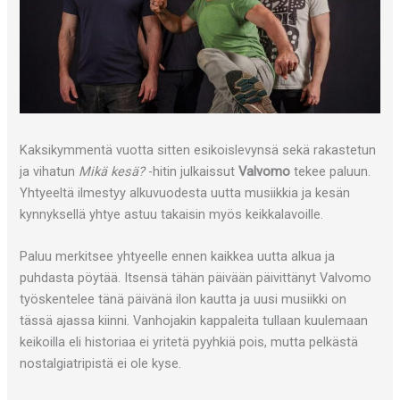
Kaksikymmentä vuotta sitten esikoislevynsä sekä rakastetun
ja vihatun
Mikä kesä?
-hitin julkaissut
Valvomo
tekee paluun.
Yhtyeeltä ilmestyy alkuvuodesta uutta musiikkia ja kesän
kynnyksellä yhtye astuu takaisin myös keikkalavoille.
Paluu merkitsee yhtyeelle ennen kaikkea uutta alkua ja
puhdasta pöytää. Itsensä tähän päivään päivittänyt Valvomo
työskentelee tänä päivänä ilon kautta ja uusi musiikki on
tässä ajassa kiinni. Vanhojakin kappaleita tullaan kuulemaan
keikoilla eli historiaa ei yritetä pyyhkiä pois, mutta pelkästä
nostalgiatripistä ei ole kyse.