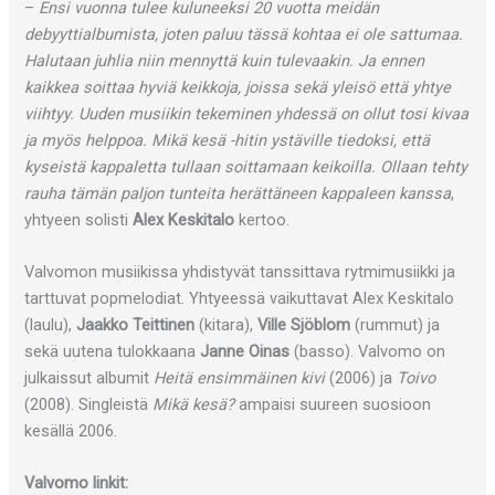
–
Ensi vuonna tulee kuluneeksi 20 vuotta meidän
debyyttialbumista, joten paluu tässä kohtaa ei ole sattumaa.
Halutaan juhlia niin mennyttä kuin tulevaakin. Ja ennen
kaikkea soittaa hyviä keikkoja, joissa sekä yleisö että yhtye
viihtyy. Uuden musiikin tekeminen yhdessä on ollut tosi kivaa
ja myös helppoa. Mikä kesä -hitin ystäville tiedoksi, että
kyseistä kappaletta tullaan soittamaan keikoilla. Ollaan tehty
rauha tämän paljon tunteita herättäneen kappaleen kanssa
,
yhtyeen solisti
Alex Keskitalo
kertoo.
Valvomon musiikissa yhdistyvät tanssittava rytmimusiikki ja
tarttuvat popmelodiat. Yhtyeessä vaikuttavat Alex Keskitalo
(laulu),
Jaakko Teittinen
(kitara),
Ville Sjöblom
(rummut) ja
sekä uutena tulokkaana
Janne Oinas
(basso). Valvomo on
julkaissut albumit
Heitä ensimmäinen kivi
(2006) ja
Toivo
(2008). Singleistä
Mikä kesä?
ampaisi suureen suosioon
kesällä 2006.
Valvomo linkit: