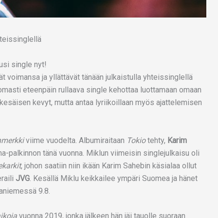
si single nyt!
t voimansa ja yllättävät tänään julkaistulla yhteissinglellä
tomasti eteenpäin rullaava single kehottaa luottamaan omaan
äisen kevyt, mutta antaa lyriikoillaan myös ajattelemisen
nmerkki
viime vuodelta. Albumiraitaan
Tokio
tehty,
Karim
a-palkinnon tänä vuonna. Miklun viimeisin singlejulkaisu oli
ekarkit
, johon saatiin niin ikään Karim Sahebin käsialaa ollut
raili
JVG
. Kesällä Miklu keikkailee ympäri Suomea ja hänet
saniemessä 9.8.
ikoja
vuonna 2019, jonka jälkeen hän jäi tauolle suoraan