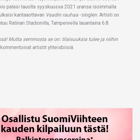
pio palasi tauolta syyskuussa 2021 uransa isoimmalla
ulkaisi kantaaottavan
Vaadin rauhaa
-singlen. Artisti on
tuu Ratinan Stadionilla, Tampereella lauantaina 6.8.
dessä! Mutta semmosta se on: tilaisuuksia tulee ja niihin
kommentoivat artistit yhteisbiisiä.