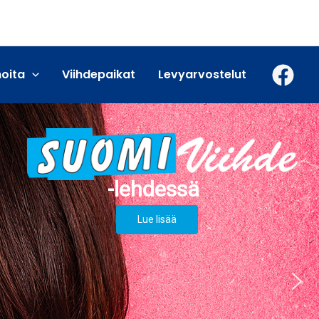
moita
Viihdepaikat
Levyarvostelut
Lue lisää