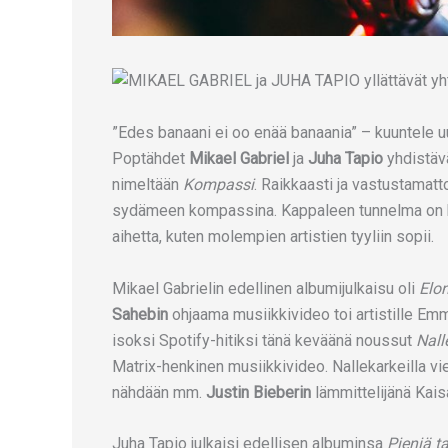
”Edes banaani ei oo enää banaania” – kuuntele uu
Poptähdet
Mikael Gabriel
ja
Juha Tapio
yhdistävä
nimeltään
Kompassi
. Raikkaasti ja vastustamat
sydämeen kompassina. Kappaleen tunnelma on kes
aihetta, kuten molempien artistien tyyliin sopii.
Mikael Gabrielin edellinen albumijulkaisu oli
Elo
Sahebin
ohjaama musiikkivideo toi artistille Emm
isoksi Spotify-hitiksi tänä keväänä noussut
Nall
Matrix-henkinen musiikkivideo. Nallekarkeilla vie
nähdään mm.
Justin Bieberin
lämmittelijänä Kai
Juha Tapio julkaisi edellisen albuminsa
Pieniä ta