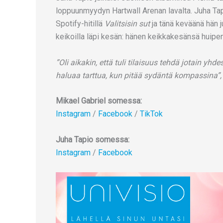
loppuunmyydyn Hartwall Arenan lavalta. Juha Ta
Spotify-hitillä
Valitsisin sut
ja tänä keväänä hän j
keikoilla läpi kesän: hänen keikkakesänsä huipen
”Oli aikakin, että tuli tilaisuus tehdä jotain yh
haluaa tarttua, kun pitää sydäntä kompassina”,
Mikael Gabriel somessa:
Instagram
/
Facebook
/
TikTok
Juha Tapio somessa:
Instagram
/
Facebook