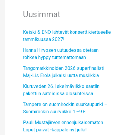
Uusimmat
Keiski & ENO lähtevät konserttikiertueelle
tammikuussa 2027!
Hanna Hirvosen uutuudessa otetaan
rohkea hyppy tuntemattomaan
Tangomarkkinoiden 2026 superfinalisti
Maj-Lis Erola julkaisi uutta musiikkia
Kiuruveden 26. Iskelmäviikko saatiin
pakettiin sateisissa olosuhteissa
Tampere on suomirockin suurkaupunki –
Suomirockin suurviikko 1.–9.8.
Pauli Mustajärven ennenjulkaisematon
Loput päivät -kappale nyt julki!