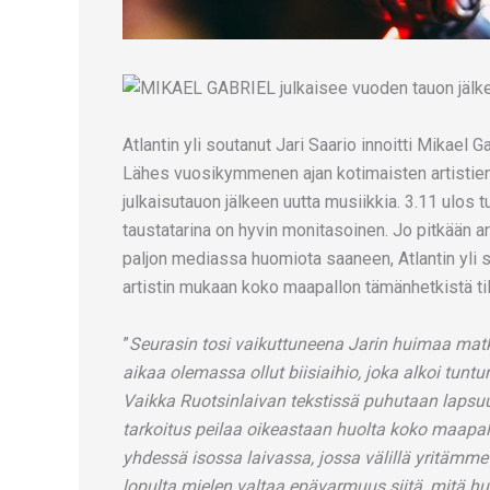
Atlantin yli soutanut Jari Saario innoitti Mikael G
Lähes vuosikymmenen ajan kotimaisten artistien
julkaisutauon jälkeen uutta musiikkia. 3.11 ulos t
taustatarina on hyvin monitasoinen. Jo pitkään ar
paljon mediassa huomiota saaneen, Atlantin yli
artistin mukaan koko maapallon tämänhetkistä til
”
Seurasin tosi vaikuttuneena Jarin huimaa matk
aikaa olemassa ollut biisiaihio, joka alkoi tunt
Vaikka Ruotsinlaivan tekstissä puhutaan lapsu
tarkoitus peilaa oikeastaan huolta koko maapallo
yhdessä isossa laivassa, jossa välillä yritäm
lopulta mielen valtaa epävarmuus siitä, mitä 