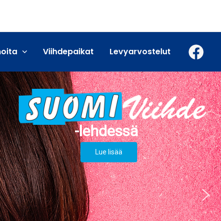
moita
Viihdepaikat
Levyarvostelut
Lue lisää