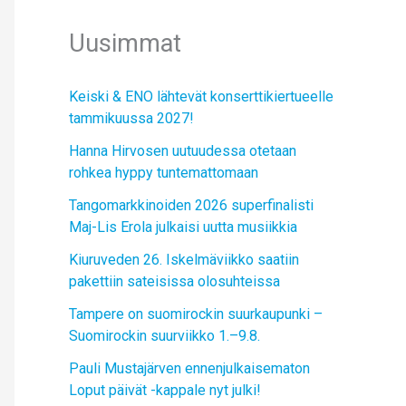
Uusimmat
Keiski & ENO lähtevät konserttikiertueelle
tammikuussa 2027!
Hanna Hirvosen uutuudessa otetaan
rohkea hyppy tuntemattomaan
Tangomarkkinoiden 2026 superfinalisti
Maj-Lis Erola julkaisi uutta musiikkia
Kiuruveden 26. Iskelmäviikko saatiin
pakettiin sateisissa olosuhteissa
Tampere on suomirockin suurkaupunki –
Suomirockin suurviikko 1.–9.8.
Pauli Mustajärven ennenjulkaisematon
Loput päivät -kappale nyt julki!