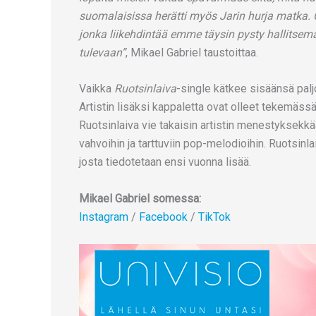
suomalaisissa herätti myös Jarin hurja matka. 
jonka liikehdintää emme täysin pysty hallitsem
tulevaan”
, Mikael Gabriel taustoittaa.
Vaikka
Ruotsinlaiva
-single kätkee sisäänsä palj
Artistin lisäksi kappaletta ovat olleet tekemäss
Ruotsinlaiva vie takaisin artistin menestyksekk
vahvoihin ja tarttuviin pop-melodioihin. Ruotsinla
josta tiedotetaan ensi vuonna lisää.
Mikael Gabriel somessa:
Instagram
/
Facebook
/
TikTok