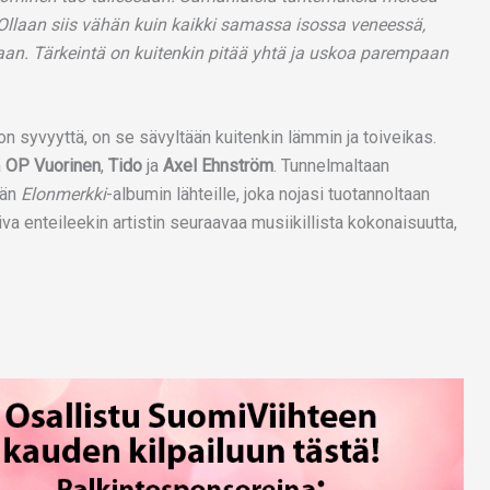
Ollaan siis vähän kuin kaikki samassa isossa veneessä,
aan. Tärkeintä on kuitenkin pitää yhtä ja uskoa parempaan
on syvyyttä, on se sävyltään kuitenkin lämmin ja toiveikas.
ä
OP Vuorinen
,
Tido
ja
Axel Ehnström
. Tunnelmaltaan
ään
Elonmerkki
-albumin lähteille, joka nojasi tuotannoltaan
iva enteileekin artistin seuraavaa musiikillista kokonaisuutta,