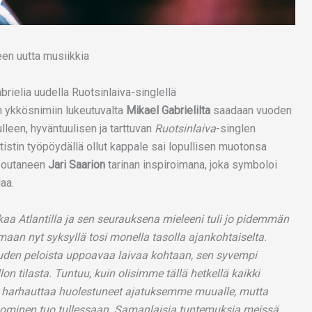
abrielia uudella Ruotsinlaiva-singlellä
 ykkösnimiin lukeutuvalta
Mikael Gabrielilta
saadaan vuoden
ulleen, hyväntuulisen ja tarttuvan
Ruotsinlaiva
-singlen
tistin työpöydällä ollut kappale sai lopullisen muotonsa
 soutaneen
Jari Saarion
tarinan inspiroimana, joka symboloi
aa.
aa Atlantilla ja sen seurauksena mieleeni tuli jo pidemmän
umaan nyt syksyllä tosi monella tasolla ajankohtaiselta.
uden peloista uppoavaa laivaa kohtaan, sen syvempi
n tilasta. Tuntuu, kuin olisimme tällä hetkellä kaikki
me harhauttaa huolestuneet ajatuksemme muualle, mutta
huominen tuo tullessaan. Samanlaisia tuntemuksia meissä