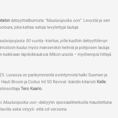
atalon
debyyttialbumista
”Maalaispoika oon
”. Levystä ja sen
loura, joka kattaa satoja levytettyjä lauluja.
alaispojasta 50 vuotta
-kiertue, jolla kuultiin debyyttilevyn
jelmistoon kuului myös manserokin helmiä ja pohjoisen lauluja
iken kaikkiaan läpileikkauksia Mikon urasta – myöhempiä hittejä
025. Luvassa on parikymmentä esiintymistä halki Suomen ja
uli Brosin ja Coitus Int 50 Revival -bändin kitaristi
Kalle
etinsoittaja
Tero Kaario
.
si
Maalaispoika oon
-debyytin spesiaaliherkuilla maustettuna
villa sekä vinyyli- että cd-versiona.