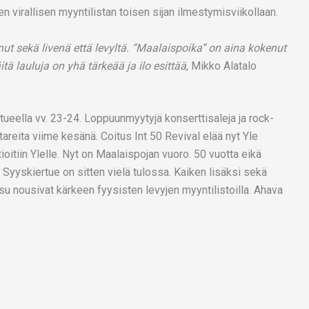
virallisen myyntilistan toisen sijan ilmestymisviikollaan.
nut sekä livenä että levyltä. “Maalaispoika” on aina kokenut
ä lauluja on yhä tärkeää ja ilo esittää
, Mikko Alatalo
tueella vv. 23-24. Loppuunmyytyjä konserttisaleja ja rock-
areita viime kesänä. Coitus Int 50 Revival elää nyt Yle
tioitiin Ylelle. Nyt on Maalaispojan vuoro. 50 vuotta eikä
 Syyskiertue on sitten vielä tulossa. Kaiken lisäksi sekä
su nousivat kärkeen fyysisten levyjen myyntilistoilla. Ahava