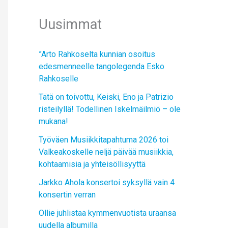
Uusimmat
”Arto Rahkoselta kunnian osoitus
edesmenneelle tangolegenda Esko
Rahkoselle
Tätä on toivottu, Keiski, Eno ja Patrizio
risteilyllä! Todellinen Iskelmäilmiö – ole
mukana!
Työväen Musiikkitapahtuma 2026 toi
Valkeakoskelle neljä päivää musiikkia,
kohtaamisia ja yhteisöllisyyttä
Jarkko Ahola konsertoi syksyllä vain 4
konsertin verran
Ollie juhlistaa kymmenvuotista uraansa
uudella albumilla