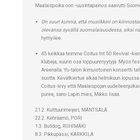
Maalaispoika oon -uusintapainos saavutti Suomen 
On suuri kunnia, että musiikkini on kiinnosta
olevansa syvällä suomalaisuudessa, siksi näit
hymyilee.
45 keikkaa teimme Coitus Int 50 Revival -kier
klubeja, suurin osa loppuunmyytyjä. Myös fest
Areenalla. Yo-talon ikimuistoinen konsertti tal
suotta. Kevätkiertue alkaa helmikuun lopussa.
Coitus-levy että Maalaispojan uudelleenjulkai
puree, sano Lapin mies, Mikko lisää.
21.2. Kulttuurimeijeri, MÄNTSÄLÄ
22.2. Kehräämö, PORI
1.3. Bulldog, RIIHIMÄKI
8.3. Pikkupässi, KARKKILA