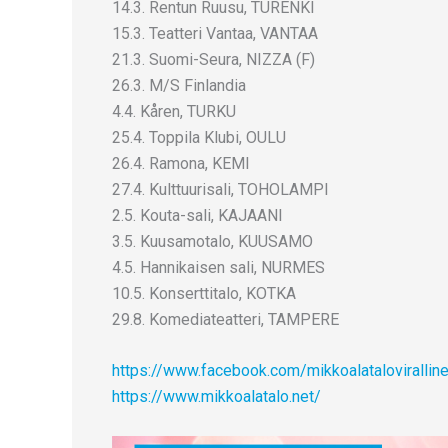
14.3. Rentun Ruusu, TURENKI
15.3. Teatteri Vantaa, VANTAA
21.3. Suomi-Seura, NIZZA (F)
26.3. M/S Finlandia
4.4. Kåren, TURKU
25.4. Toppila Klubi, OULU
26.4. Ramona, KEMI
27.4. Kulttuurisali, TOHOLAMPI
2.5. Kouta-sali, KAJAANI
3.5. Kuusamotalo, KUUSAMO
4.5. Hannikaisen sali, NURMES
10.5. Konserttitalo, KOTKA
29.8. Komediateatteri, TAMPERE
https
://www.facebook.com/mikkoalatalovirallin
https://www.mikkoalatalo.net/