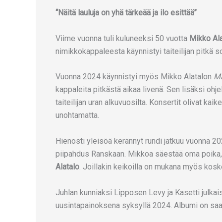
“Näitä lauluja on yhä tärkeää ja ilo esittää”
Viime vuonna tuli kuluneeksi 50 vuotta
Mikko Al
nimikkokappaleesta käynnistyi taiteilijan pitkä soo
Vuonna 2024 käynnistyi myös Mikko Alatalon
Ma
kappaleita pitkästä aikaa livenä. Sen lisäksi oh
taiteilijan uran alkuvuosilta. Konsertit olivat ka
unohtamatta.
Hienosti yleisöä kerännyt rundi jatkuu vuonna 2
piipahdus Ranskaan. Mikkoa säestää oma poika, Ha
Alatalo
. Joillakin keikoilla on mukana myös kosk
Juhlan kunniaksi Lipposen Levy ja Kasetti julkai
uusintapainoksena syksyllä 2024. Albumi on saata