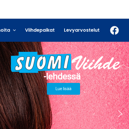
moita
Viihdepaikat
Levyarvostelut
Lue lisää