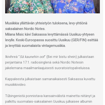
Musiikkia yllättävän yhteistyön tuloksena, levy-yhtiönä
saksalainen Nordic Notes.
Milana Misic kävi Saksassa levyttämässä Uusikuu-yhtyeen
levylle. Keski-Euroopassa suosittu Uusikuu (GER/FIN) esittää
ja levyttää suomalaista vintagemusiikia.
Ikivihreä ”
Sä kaunehin oot
” (Bei mir bistu shein) julkaistaan
perjantaina 17.1. radiosinglenä sekä Nordic Notesin
jakelemana maailmanlaajuisesti suoratoistopalveluissa.
Kappaleesta julkaistaan samanaikaisesti Saksassa kuvattu
musiikkivideo.
Tűbingenistä ponnistava kansainvälistä mainetta niitänyt ja
palkittu suomalais-saksalainen Uusikuu julkaisee albumin