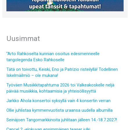
Uusimmat
”Arto Rahkoselta kunnian osoitus edesmenneelle
tangolegenda Esko Rahkoselle
Tätä on toivottu, Keiski, Eno ja Patrizio risteilyllä! Todellinen
Iskelmäilmiö – ole mukana!
Työväen Musiikkitapahtuma 2026 toi Valkeakoskelle neljä
päivää musiikkia, kohtaamisia ja yhteisöllisyyttä
Jarkko Ahola konsertoi syksyllä vain 4 konsertin verran
Ollie juhlistaa kymmenvuotista uraansa uudella albumilla
Seinäjoen Tangomarkkinoita juhlitaan jälleen 14.-18.7.2027!
Cancel 2 -elokuvan ensimmäinen teaser julki