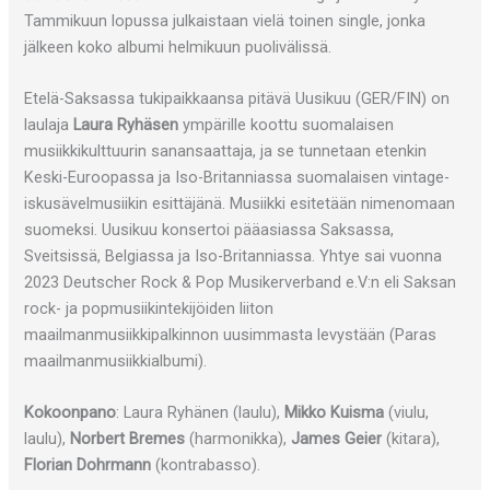
Tammikuun lopussa julkaistaan vielä toinen single, jonka
jälkeen koko albumi helmikuun puolivälissä.
Etelä-Saksassa tukipaikkaansa pitävä Uusikuu (GER/FIN) on
laulaja
Laura Ryhäsen
ympärille koottu suomalaisen
musiikkikulttuurin sanansaattaja, ja se tunnetaan etenkin
Keski-Euroopassa ja Iso-Britanniassa suomalaisen vintage-
iskusävelmusiikin esittäjänä. Musiikki esitetään nimenomaan
suomeksi. Uusikuu konsertoi pääasiassa Saksassa,
Sveitsissä, Belgiassa ja Iso-Britanniassa. Yhtye sai vuonna
2023 Deutscher Rock & Pop Musikerverband e.V:n eli Saksan
rock- ja popmusiikintekijöiden liiton
maailmanmusiikkipalkinnon uusimmasta levystään (Paras
maailmanmusiikkialbumi).
Kokoonpano
: Laura Ryhänen (laulu),
Mikko Kuisma
(viulu,
laulu),
Norbert Bremes
(harmonikka),
James Geier
(kitara),
Florian Dohrmann
(kontrabasso).