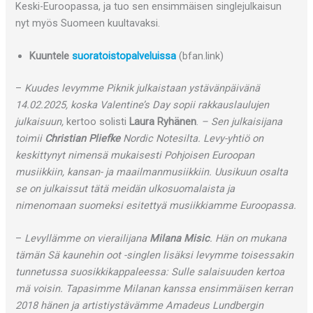
Keski-Euroopassa, ja tuo sen ensimmäisen singlejulkaisun
nyt myös Suomeen kuultavaksi.
Kuuntele
suoratoistopalveluissa
(bfan.link)
–
Kuudes levymme Piknik julkaistaan ystävänpäivänä
14.02.2025, koska Valentine’s Day sopii rakkauslaulujen
julkaisuun,
kertoo solisti
Laura Ryhänen
.
– Sen julkaisijana
toimii
Christian Pliefke
Nordic Notesilta. Levy-yhtiö on
keskittynyt nimensä mukaisesti Pohjoisen Euroopan
musiikkiin, kansan- ja maailmanmusiikkiin. Uusikuun osalta
se on julkaissut tätä meidän ulkosuomalaista ja
nimenomaan suomeksi esitettyä musiikkiamme Euroopassa.
–
Levyllämme on vierailijana
Milana Misic
. Hän on mukana
tämän Sä kaunehin oot -singlen lisäksi levymme toisessakin
tunnetussa suosikkikappaleessa: Sulle salaisuuden kertoa
mä voisin. Tapasimme Milanan kanssa ensimmäisen kerran
2018 hänen ja artistiystävämme Amadeus Lundbergin