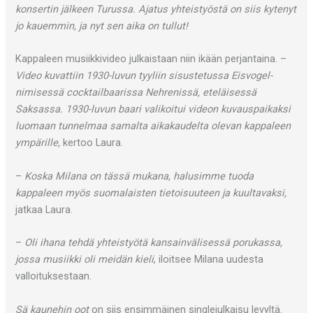
konsertin jälkeen Turussa. Ajatus yhteistyöstä on siis kytenyt
jo kauemmin, ja nyt sen aika on tullut!
Kappaleen musiikkivideo julkaistaan niin ikään perjantaina. –
Video kuvattiin 1930-luvun tyyliin sisustetussa Eisvogel-
nimisessä cocktailbaarissa Nehrenissä, eteläisessä
Saksassa. 1930-luvun baari valikoitui videon kuvauspaikaksi
luomaan tunnelmaa samalta aikakaudelta olevan kappaleen
ympärille,
kertoo Laura.
–
Koska Milana on tässä mukana, halusimme tuoda
kappaleen myös suomalaisten tietoisuuteen ja kuultavaksi,
jatkaa Laura.
–
Oli ihana tehdä yhteistyötä kansainvälisessä porukassa,
jossa musiikki oli meidän kieli
, iloitsee Milana uudesta
valloituksestaan.
Sä kaunehin oot
on siis ensimmäinen singlejulkaisu levyltä.